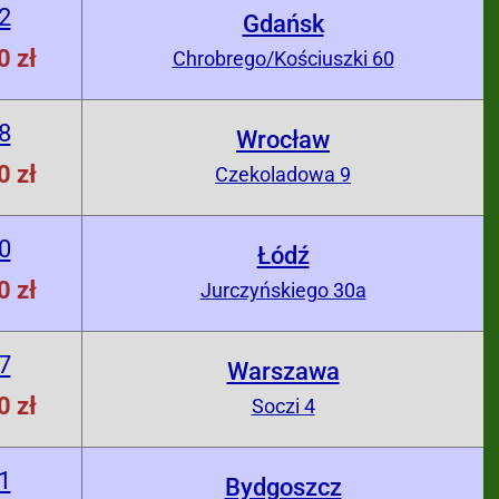
2
Gdańsk
0 zł
Chrobrego/Kościuszki 60
8
Wrocław
0 zł
Czekoladowa 9
0
Łódź
0 zł
Jurczyńskiego 30a
7
Warszawa
0 zł
Soczi 4
1
Bydgoszcz