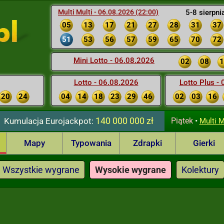
Multi Multi - 06.08.2026 (22:00)
5-8 sierpni
05
13
17
21
27
28
31
37
51
53
56
57
59
65
70
72
Mini Lotto - 06.08.2026
02
08
1
Lotto - 06.08.2026
Lotto Plus -
20
24
04
14
18
23
29
46
02
03
16
140 000 000 zł
Kumulacja
Eurojackpot:
Piątek
•
Multi M
Mapy
Typowania
Zdrapki
Gierki
Wszystkie wygrane
Wysokie wygrane
Kolektury