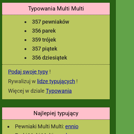
Typowania Multi Multi
357 pewniaków
356 parek
359 trójek
357 piątek
356 dziesiątek
Podaj swoje typy
!
Rywalizuj w
lidze typujących
!
Więcej w dziale
Typowania
Najlepiej typujący
Pewniaki Multi Multi:
ennio