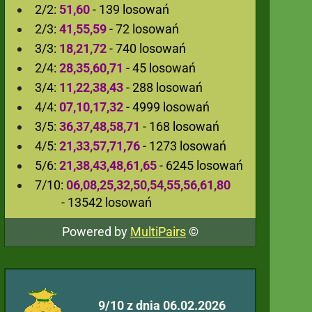
2/2:
51,60
- 139 losowań
2/3:
41,55,59
- 72 losowań
3/3:
18,21,72
- 740 losowań
2/4:
28,35,60,71
- 45 losowań
3/4:
11,22,38,43
- 288 losowań
4/4:
07,10,17,32
- 4999 losowań
3/5:
36,37,48,58,71
- 168 losowań
4/5:
21,33,57,71,76
- 1273 losowań
5/6:
21,38,43,48,61,65
- 6245 losowań
7/10:
06,08,25,32,50,54,55,56,61,80
- 13542 losowań
Powered by
MultiPairs
©
9/10 z dnia 06.02.2026