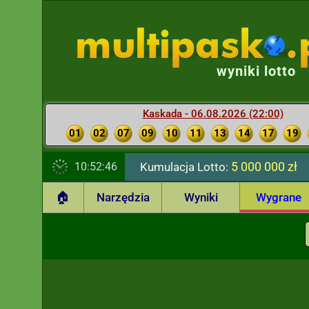
wyniki lotto
Kaskada - 06.08.2026 (22:00)
01
02
07
09
10
11
13
14
17
19
5 000 000 zł
10:52:47
Kumulacja Lotto:
🏠
Narzędzia
Wyniki
Wygrane