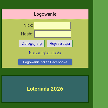
Logowanie
Nick:
Hasło:
Zaloguj się
Rejestracja
Nie pamiętam hasła
Logowanie przez Facebooka
Loteriada 2026