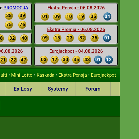
a:
PROMOCJA
Ekstra Pensja - 06.08.2026
38
39
01
09
10
19
35
04
75
76
Ekstra Premia - 06.08.2026
09
15
23
32
35
01
8
32
40
 06.08.2026
Eurojackpot - 04.08.2026
03
17
30
35
43
01
12
21
22
47
•
•
•
•
ulti
Mini Lotto
Kaskada
Ekstra Pensja
Eurojackpot
Ex Losy
Systemy
Forum