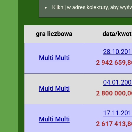
Kliknij w adres kolektury, aby wyśw
gra liczbowa
data/kwot
28.10.201
Multi Multi
2 942 659,8
04.01.200
Multi Multi
2 800 000,0
17.11.201
Multi Multi
2 617 413,8