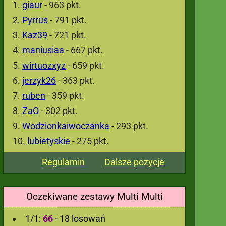
giaur
- 963 pkt.
Pyrrus
- 791 pkt.
Kaz39
- 721 pkt.
maniusiaa
- 667 pkt.
wirtuozxyz
- 659 pkt.
jerzyk26
- 363 pkt.
ruben
- 359 pkt.
ZaO
- 302 pkt.
Wodzionkaiwoczanka
- 293 pkt.
lubietyskie
- 275 pkt.
Regulamin
Dalsze pozycje
Oczekiwane zestawy Multi Multi
1/1:
66
- 18 losowań