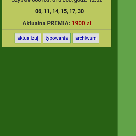
06
11
14
15
17
30
1900 zł
Aktualna PREMIA:
aktualizuj
typowania
archiwum