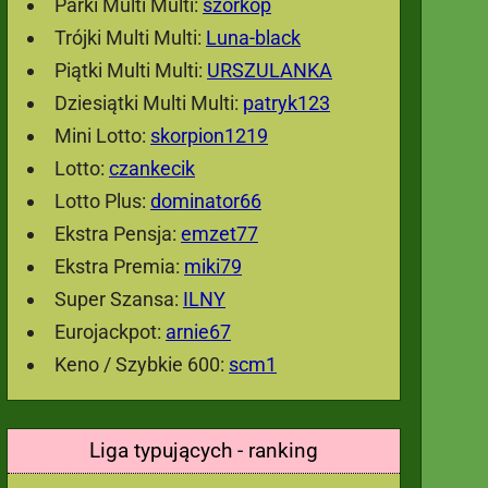
Parki Multi Multi:
szorkop
Trójki Multi Multi:
Luna-black
Piątki Multi Multi:
URSZULANKA
Dziesiątki Multi Multi:
patryk123
Mini Lotto:
skorpion1219
Lotto:
czankecik
Lotto Plus:
dominator66
Ekstra Pensja:
emzet77
Ekstra Premia:
miki79
Super Szansa:
ILNY
Eurojackpot:
arnie67
Keno / Szybkie 600:
scm1
Liga typujących - ranking