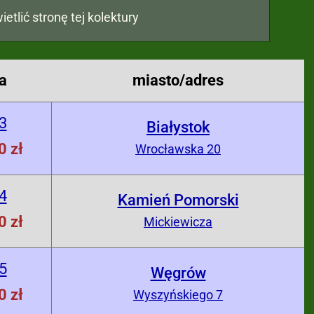
ietlić stronę tej kolektury
a
miasto/adres
3
Białystok
0 zł
Wrocławska 20
4
Kamień Pomorski
0 zł
Mickiewicza
5
Węgrów
0 zł
Wyszyńskiego 7