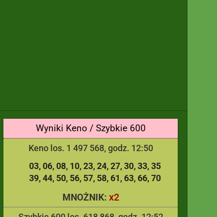
Wyniki Keno / Szybkie 600
Keno los. 1 497 568, godz. 12:50
03
06
08
10
23
24
27
30
33
35
39
44
50
56
57
58
61
63
66
70
x2
MNOŻNIK:
Szybkie 600 los. 618 868, godz. 12:52