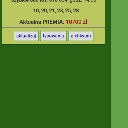
10
20
21
23
25
28
10700 zł
Aktualna PREMIA:
aktualizuj
typowania
archiwum