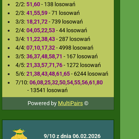
2/2:
51,60
- 138 losowań
2/3:
41,55,59
- 71 losowań
3/3:
18,21,72
- 739 losowań
2/4:
04,05,22,53
- 44 losowań
3/4:
11,22,38,43
- 287 losowań
4/4:
07,10,17,32
- 4998 losowań
3/5:
36,37,48,58,71
- 167 losowań
4/5:
21,33,57,71,76
- 1272 losowań
5/6:
21,38,43,48,61,65
- 6244 losowań
7/10:
06,08,25,32,50,54,55,56,61,80
- 13541 losowań
Powered by
MultiPairs
©
9/10 z dnia 06.02.2026