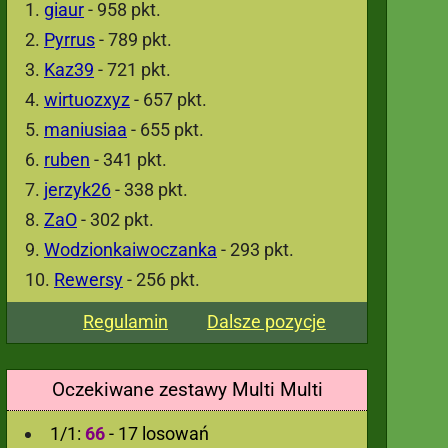
giaur
- 958 pkt.
Pyrrus
- 789 pkt.
Kaz39
- 721 pkt.
wirtuozxyz
- 657 pkt.
maniusiaa
- 655 pkt.
ruben
- 341 pkt.
jerzyk26
- 338 pkt.
ZaO
- 302 pkt.
Wodzionkaiwoczanka
- 293 pkt.
Rewersy
- 256 pkt.
Regulamin
Dalsze pozycje
Oczekiwane zestawy Multi Multi
1/1:
66
- 17 losowań