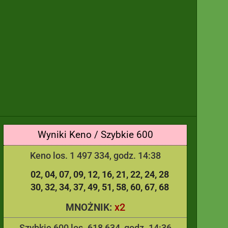
Wyniki Keno / Szybkie 600
Keno los. 1 497 334, godz. 14:38
02
04
07
09
12
16
21
22
24
28
30
32
34
37
49
51
58
60
67
68
x2
MNOŻNIK:
Szybkie 600 los. 618 634, godz. 14:36