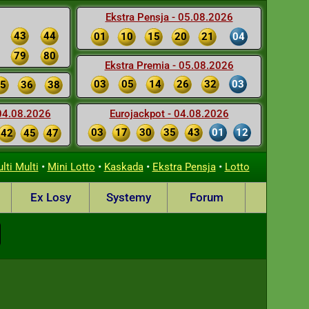
Ekstra Pensja - 05.08.2026
43
44
01
10
15
20
21
04
79
80
Ekstra Premia - 05.08.2026
03
05
14
26
32
03
5
36
38
 04.08.2026
Eurojackpot - 04.08.2026
03
17
30
35
43
01
12
42
45
47
•
•
•
•
lti Multi
Mini Lotto
Kaskada
Ekstra Pensja
Lotto
Ex Losy
Systemy
Forum