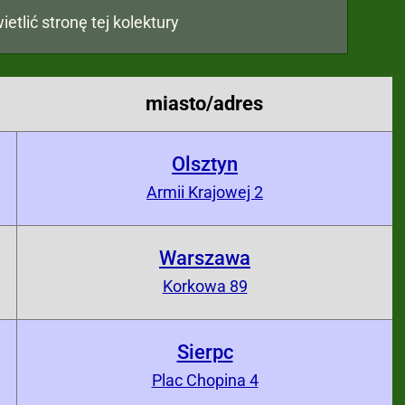
ietlić stronę tej kolektury
miasto/adres
Olsztyn
Armii Krajowej 2
Warszawa
0
Korkowa 89
Sierpc
0
Plac Chopina 4