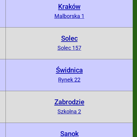
Kraków
0
Malborska 1
Solec
0
Solec 157
Świdnica
0
Rynek 22
Zabrodzie
0
Szkolna 2
Sanok