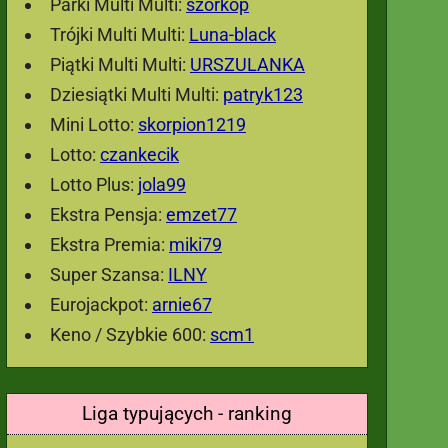
Parki Multi Multi:
szorkop
Trójki Multi Multi:
Luna-black
Piątki Multi Multi:
URSZULANKA
Dziesiątki Multi Multi:
patryk123
Mini Lotto:
skorpion1219
Lotto:
czankecik
Lotto Plus:
jola99
Ekstra Pensja:
emzet77
Ekstra Premia:
miki79
Super Szansa:
ILNY
Eurojackpot:
arnie67
Keno / Szybkie 600:
scm1
Liga typujących - ranking