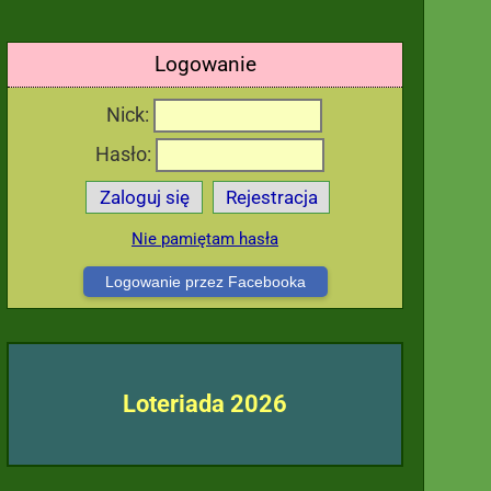
Logowanie
Nick:
Hasło:
Zaloguj się
Rejestracja
Nie pamiętam hasła
Logowanie przez Facebooka
Loteriada 2026