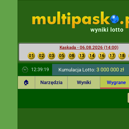
wyniki lotto
Kaskada - 06.08.2026 (14:00)
01
02
03
05
08
13
14
16
17
18
3 000 000 zł
12:39:20
Kumulacja Lotto:
🏠
Narzędzia
Wyniki
Wygrane