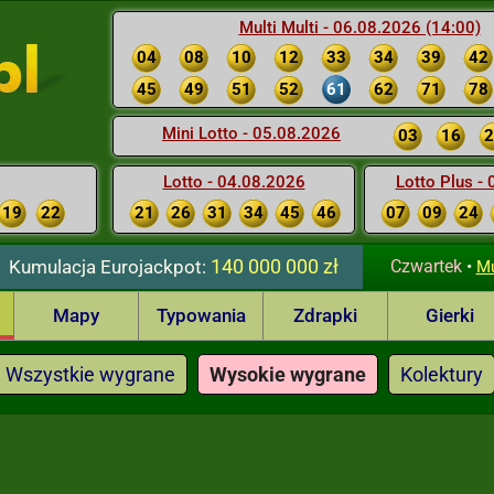
Multi Multi - 06.08.2026 (14:00)
04
08
10
12
33
34
39
42
45
49
51
52
61
62
71
78
Mini Lotto - 05.08.2026
03
16
2
Lotto - 04.08.2026
Lotto Plus -
19
22
21
26
31
34
45
46
07
09
24
140 000 000 zł
Kumulacja
Eurojackpot:
Czwartek
•
Mu
Mapy
Typowania
Zdrapki
Gierki
Wszystkie wygrane
Wysokie wygrane
Kolektury