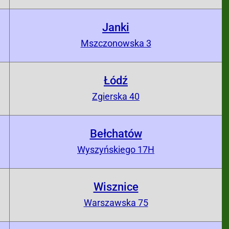
Janki
0
Mszczonowska 3
Łódź
0
Zgierska 40
Bełchatów
0
Wyszyńskiego 17H
Wisznice
0
Warszawska 75