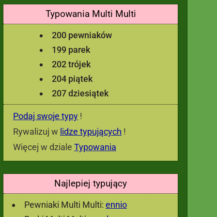
Typowania Multi Multi
200 pewniaków
199 parek
202 trójek
204 piątek
207 dziesiątek
Podaj swoje typy
!
Rywalizuj w
lidze typujących
!
Więcej w dziale
Typowania
Najlepiej typujący
Pewniaki Multi Multi:
ennio