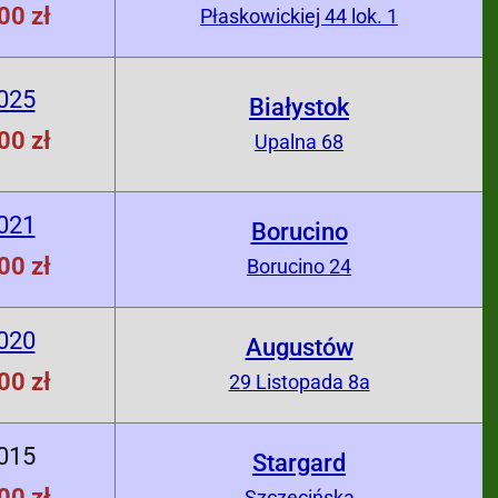
00 zł
Płaskowickiej 44 lok. 1
025
Białystok
00 zł
Upalna 68
021
Borucino
00 zł
Borucino 24
020
Augustów
00 zł
29 Listopada 8a
015
Stargard
00 zł
Szczecińska