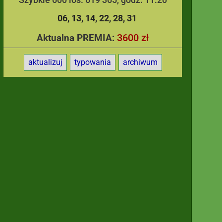
06
13
14
22
28
31
3600 zł
Aktualna PREMIA:
aktualizuj
typowania
archiwum