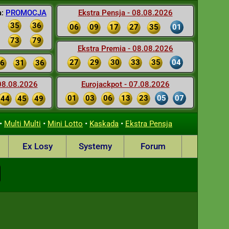
a:
PROMOCJA
Ekstra Pensja - 08.08.2026
35
36
06
09
17
27
35
01
73
79
Ekstra Premia - 08.08.2026
27
29
30
33
35
04
6
31
36
 08.08.2026
Eurojackpot - 07.08.2026
01
03
06
13
23
05
07
44
45
49
•
•
•
•
Multi Multi
Mini Lotto
Kaskada
Ekstra Pensja
Ex Losy
Systemy
Forum