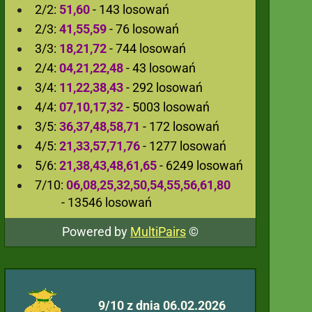
2/2:
51,60
- 143 losowań
2/3:
41,55,59
- 76 losowań
3/3:
18,21,72
- 744 losowań
2/4:
04,21,22,48
- 43 losowań
3/4:
11,22,38,43
- 292 losowań
4/4:
07,10,17,32
- 5003 losowań
3/5:
36,37,48,58,71
- 172 losowań
4/5:
21,33,57,71,76
- 1277 losowań
5/6:
21,38,43,48,61,65
- 6249 losowań
7/10:
06,08,25,32,50,54,55,56,61,80
- 13546 losowań
Powered by
MultiPairs
©
9/10 z dnia 06.02.2026