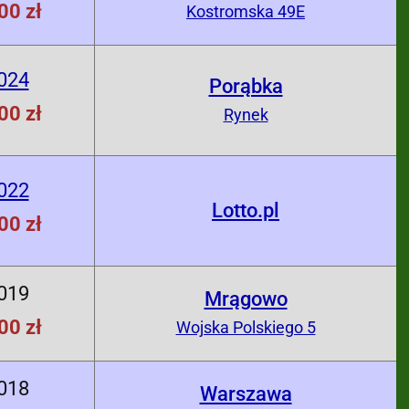
00 zł
Kostromska 49E
024
Porąbka
00 zł
Rynek
022
Lotto.pl
00 zł
019
Mrągowo
00 zł
Wojska Polskiego 5
018
Warszawa