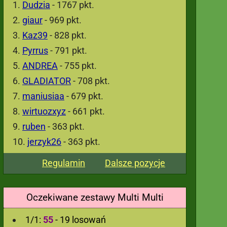
Dudzia
- 1767 pkt.
giaur
- 969 pkt.
Kaz39
- 828 pkt.
Pyrrus
- 791 pkt.
ANDREA
- 755 pkt.
GLADIATOR
- 708 pkt.
maniusiaa
- 679 pkt.
wirtuozxyz
- 661 pkt.
ruben
- 363 pkt.
jerzyk26
- 363 pkt.
Regulamin
Dalsze pozycje
Oczekiwane zestawy Multi Multi
1/1:
55
- 19 losowań