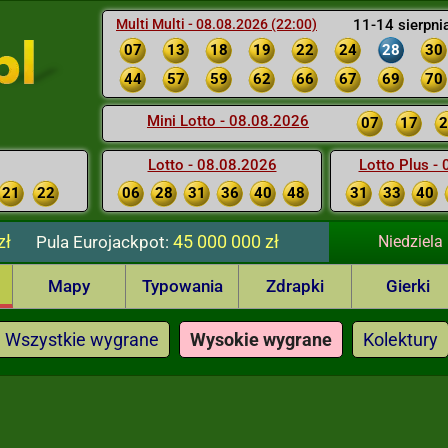
Multi Multi - 08.08.2026 (22:00)
11-14 sierpni
07
13
18
19
22
24
28
30
44
57
59
62
66
67
69
70
Mini Lotto - 08.08.2026
07
17
2
Lotto - 08.08.2026
Lotto Plus -
21
22
06
28
31
36
40
48
31
33
40
zł
45 000 000 zł
Pula
Eurojackpot:
Niedziela
Mapy
Typowania
Zdrapki
Gierki
Wszystkie wygrane
Wysokie wygrane
Kolektury