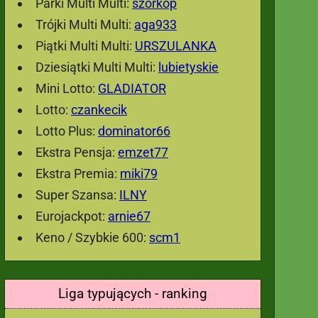
Parki Multi Multi:
szorkop
Trójki Multi Multi:
aga933
Piątki Multi Multi:
URSZULANKA
Dziesiątki Multi Multi:
lubietyskie
Mini Lotto:
GLADIATOR
Lotto:
czankecik
Lotto Plus:
dominator66
Ekstra Pensja:
emzet77
Ekstra Premia:
miki79
Super Szansa:
ILNY
Eurojackpot:
arnie67
Keno / Szybkie 600:
scm1
Liga typujących - ranking