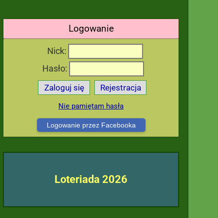
Logowanie
Nick:
Hasło:
Zaloguj się
Rejestracja
Nie pamiętam hasła
Logowanie przez Facebooka
Loteriada 2026