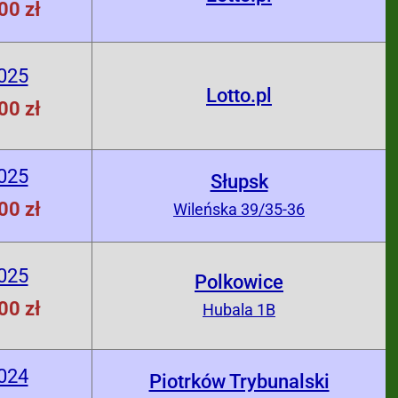
00 zł
025
Lotto.pl
00 zł
025
Słupsk
00 zł
Wileńska 39/35-36
025
Polkowice
00 zł
Hubala 1B
024
Piotrków Trybunalski