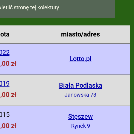
ietlić stronę tej kolektury
ota
miasto/adres
022
Lotto.pl
,00 zł
019
Biała Podlaska
,00 zł
Janowska 73
015
Stęszew
,00 zł
Rynek 9