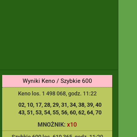
Wyniki Keno / Szybkie 600
Keno los. 1 498 068, godz. 11:22
02
10
17
28
29
31
34
38
39
40
43
51
53
54
55
56
60
62
64
70
x10
MNOŻNIK:
Szybkie 600 los. 619 365, godz. 11:20