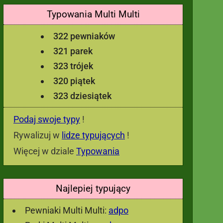
Typowania Multi Multi
322 pewniaków
321 parek
323 trójek
320 piątek
323 dziesiątek
Podaj swoje typy
!
Rywalizuj w
lidze typujących
!
Więcej w dziale
Typowania
Najlepiej typujący
Pewniaki Multi Multi:
adpo