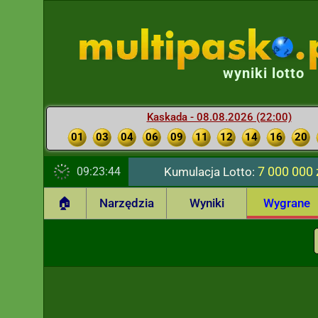
wyniki lotto
Kaskada - 08.08.2026 (22:00)
01
03
04
06
09
11
12
14
16
20
7 000 000 
09:23:45
Kumulacja Lotto:
🏠
Narzędzia
Wyniki
Wygrane