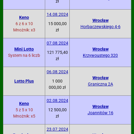
zł
14.08.2024
Keno
Wrocław
6 z 6 x 10
15 000,00
Horbaczewskiego 4-6
Mnożnik: x3
zł
07.08.2024
Mini Lotto
Wrocław
121 775,40
System na 6 liczb
Krzywoustego 320
zł
06.08.2024
Wrocław
Lotto Plus
1 000
Graniczna 2A
000,00 zł
02.08.2024
Keno
Wrocław
5 z 5 x 10
12 500,00
Joannitów 16
Mnożnik: x5
zł
23.07.2024