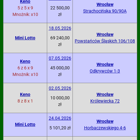
Keno
Wrocław
5 z 5 x 9
22 500,00
Strachocińska 90/90A
Mnożnik: x10
zł
18.05.2026
Wrocław
Mini Lotto
69 240,00
Powstańców Śląskich 106/108
zł
07.05.2026
Keno
Wrocław
6 z 6 x 9
45 000,00
Odkrywców 1-3
Mnożnik: x10
zł
02.05.2026
Keno
Wrocław
10 000,00
8 z 8 x 1
Królewiecka 72
zł
24.04.2026
Wrocław
Mini Lotto
5 101,20 zł
Horbaczewskiego 4-6