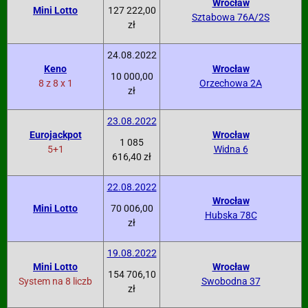
Wrocław
Mini Lotto
127 222,00
Sztabowa 76A/2S
zł
24.08.2022
Keno
Wrocław
10 000,00
8 z 8 x 1
Orzechowa 2A
zł
23.08.2022
Eurojackpot
Wrocław
1 085
5+1
Widna 6
616,40 zł
22.08.2022
Wrocław
Mini Lotto
70 006,00
Hubska 78C
zł
19.08.2022
Mini Lotto
Wrocław
154 706,10
System na 8 liczb
Swobodna 37
zł