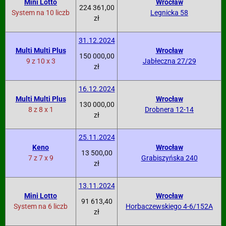
Mini Lotto
Wrocław
224 361,00
System na 10 liczb
Legnicka 58
zł
31.12.2024
Multi Multi Plus
Wrocław
150 000,00
9 z 10 x 3
Jabłeczna 27/29
zł
16.12.2024
Multi Multi Plus
Wrocław
130 000,00
8 z 8 x 1
Drobnera 12-14
zł
25.11.2024
Keno
Wrocław
13 500,00
7 z 7 x 9
Grabiszyńska 240
zł
13.11.2024
Mini Lotto
Wrocław
91 613,40
System na 6 liczb
Horbaczewskiego 4-6/152A
zł