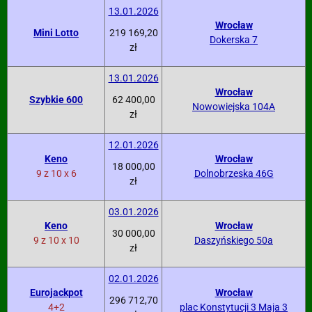
13.01.2026
Wrocław
Mini Lotto
219 169,20
Dokerska 7
zł
13.01.2026
Wrocław
Szybkie 600
62 400,00
Nowowiejska 104A
zł
12.01.2026
Keno
Wrocław
18 000,00
9 z 10 x 6
Dolnobrzeska 46G
zł
03.01.2026
Keno
Wrocław
30 000,00
9 z 10 x 10
Daszyńskiego 50a
zł
02.01.2026
Eurojackpot
Wrocław
296 712,70
4+2
plac Konstytucji 3 Maja 3