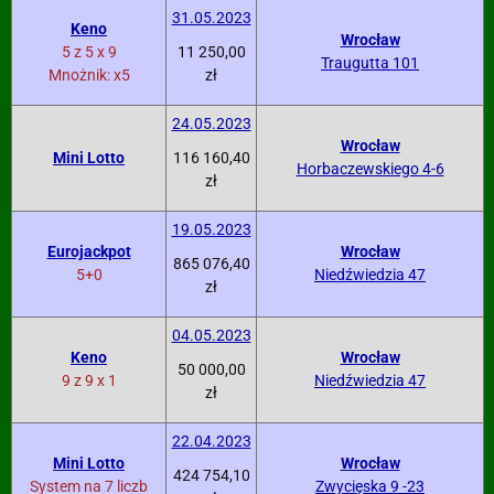
31.05.2023
Keno
Wrocław
5 z 5 x 9
11 250,00
Traugutta 101
Mnożnik: x5
zł
24.05.2023
Wrocław
Mini Lotto
116 160,40
Horbaczewskiego 4-6
zł
19.05.2023
Eurojackpot
Wrocław
865 076,40
5+0
Niedźwiedzia 47
zł
04.05.2023
Keno
Wrocław
50 000,00
9 z 9 x 1
Niedźwiedzia 47
zł
22.04.2023
Mini Lotto
Wrocław
424 754,10
System na 7 liczb
Zwycięska 9 -23