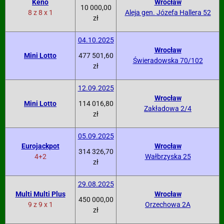
Keno
Wrocław
10 000,00
8 z 8 x 1
Aleja gen. Józefa Hallera 52
zł
04.10.2025
Wrocław
Mini Lotto
477 501,60
Świeradowska 70/102
zł
12.09.2025
Wrocław
Mini Lotto
114 016,80
Zakładowa 2/4
zł
05.09.2025
Eurojackpot
Wrocław
314 326,70
4+2
Wałbrzyska 25
zł
29.08.2025
Multi Multi Plus
Wrocław
450 000,00
9 z 9 x 1
Orzechowa 2A
zł