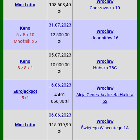
Wrocław
Mini Lotto
108 603,40
Chorzowska 10
zł
31.07.2023
Keno
Wrocław
5 z 5 x 10
12 500,00
Joannitów 16
Mnożnik: x5
zł
05.07.2023
Keno
Wrocław
10 000,00
8 z 8 x 1
Hubska 78C
zł
16.06.2023
Wrocław
Eurojackpot
4 401
Aleja Generała Józefa Hallera
5+1
066,30 zł
52
06.06.2023
Wrocław
Mini Lotto
115 019,90
Świętego Wincentego 1A
zł