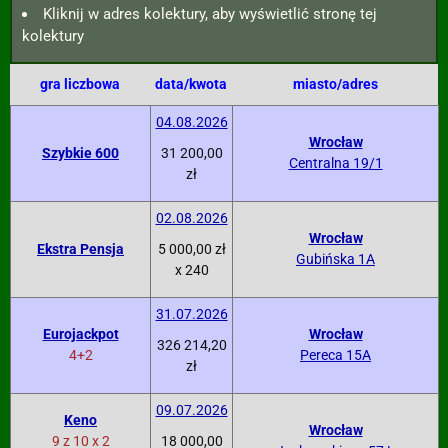
Kliknij w adres kolektury, aby wyświetlić stronę tej
kolektury
gra liczbowa
data/kwota
miasto/adres
04.08.2026
Wrocław
Szybkie 600
31 200,00
Centralna 19/1
zł
02.08.2026
Wrocław
Ekstra Pensja
5 000,00 zł
Gubińska 1A
x 240
31.07.2026
Eurojackpot
Wrocław
326 214,20
4+2
Pereca 15A
zł
09.07.2026
Keno
Wrocław
9 z 10 x 2
18 000,00