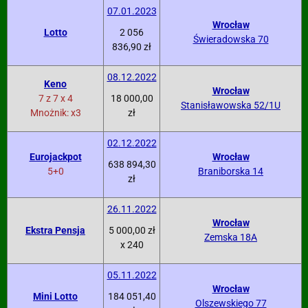
07.01.2023
Wrocław
Lotto
2 056
Świeradowska 70
836,90 zł
08.12.2022
Keno
Wrocław
7 z 7 x 4
18 000,00
Stanisławowska 52/1U
Mnożnik: x3
zł
02.12.2022
Eurojackpot
Wrocław
638 894,30
5+0
Braniborska 14
zł
26.11.2022
Wrocław
Ekstra Pensja
5 000,00 zł
Zemska 18A
x 240
05.11.2022
Wrocław
Mini Lotto
184 051,40
Olszewskiego 77