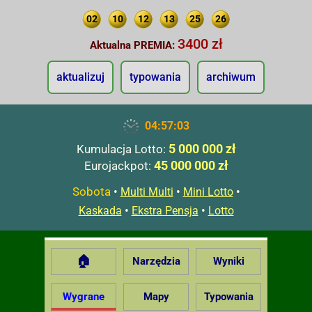
02
10
12
13
25
26
3400 zł
Aktualna PREMIA:
aktualizuj
typowania
archiwum
04:57:04
5 000 000 zł
Kumulacja Lotto:
45 000 000 zł
Eurojackpot:
Sobota
•
•
•
Multi Multi
Mini Lotto
•
•
Kaskada
Ekstra Pensja
Lotto
🏠
Narzędzia
Wyniki
Wygrane
Mapy
Typowania