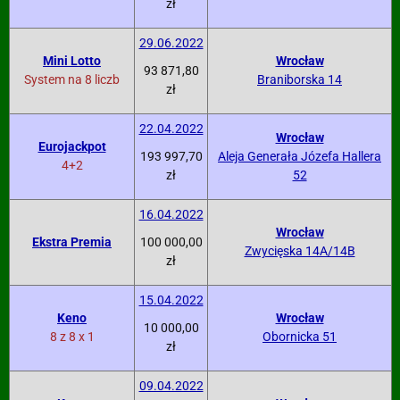
zł
29.06.2022
Mini Lotto
Wrocław
93 871,80
System na 8 liczb
Braniborska 14
zł
22.04.2022
Wrocław
Eurojackpot
193 997,70
Aleja Generała Józefa Hallera
4+2
zł
52
16.04.2022
Wrocław
Ekstra Premia
100 000,00
Zwycięska 14A/14B
zł
15.04.2022
Keno
Wrocław
10 000,00
8 z 8 x 1
Obornicka 51
zł
09.04.2022