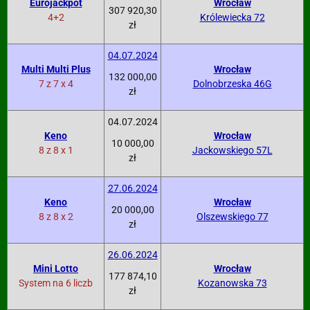
Eurojackpot
Wrocław
307 920,30
4+2
Królewiecka 72
zł
04.07.2024
Multi Multi Plus
Wrocław
132 000,00
7 z 7 x 4
Dolnobrzeska 46G
zł
04.07.2024
Keno
Wrocław
10 000,00
8 z 8 x 1
Jackowskiego 57L
zł
27.06.2024
Keno
Wrocław
20 000,00
8 z 8 x 2
Olszewskiego 77
zł
26.06.2024
Mini Lotto
Wrocław
177 874,10
System na 6 liczb
Kozanowska 73
zł