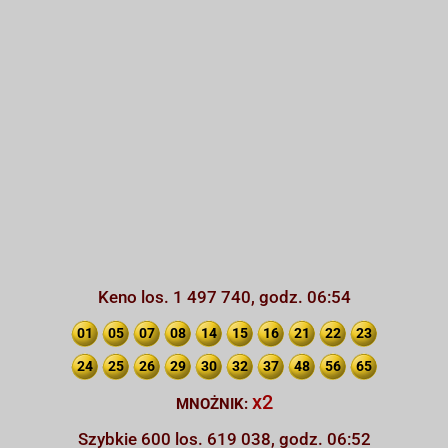
Keno los. 1 497 740, godz. 06:54
01
05
07
08
14
15
16
21
22
23
24
25
26
29
30
32
37
48
56
65
x2
MNOŻNIK:
Szybkie 600 los. 619 038, godz. 06:52