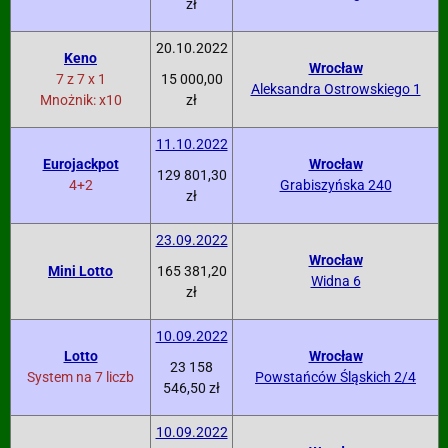
zł
20.10.2022
Keno
Wrocław
7 z 7 x 1
15 000,00
Aleksandra Ostrowskiego 1
Mnożnik: x10
zł
11.10.2022
Eurojackpot
Wrocław
129 801,30
4+2
Grabiszyńska 240
zł
23.09.2022
Wrocław
Mini Lotto
165 381,20
Widna 6
zł
10.09.2022
Lotto
Wrocław
23 158
System na 7 liczb
Powstańców Śląskich 2/4
546,50 zł
10.09.2022