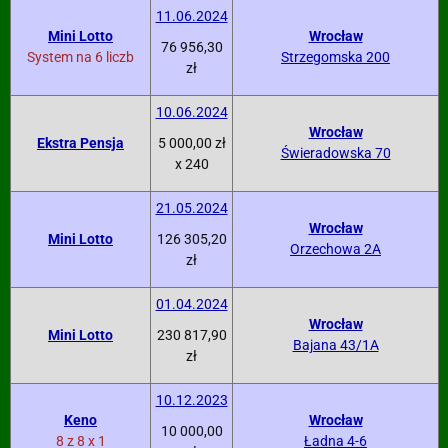
11.06.2024
Mini Lotto
Wrocław
76 956,30
System na 6 liczb
Strzegomska 200
zł
10.06.2024
Wrocław
Ekstra Pensja
5 000,00 zł
Świeradowska 70
x 240
21.05.2024
Wrocław
Mini Lotto
126 305,20
Orzechowa 2A
zł
01.04.2024
Wrocław
Mini Lotto
230 817,90
Bajana 43/1A
zł
10.12.2023
Keno
Wrocław
10 000,00
8 z 8 x 1
Ładna 4-6