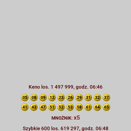
Keno los. 1 497 999, godz. 06:46
05
08
09
12
23
26
29
31
32
37
41
43
47
51
52
53
58
61
64
65
x5
MNOŻNIK:
Szybkie 600 los. 619 297, godz. 06:48