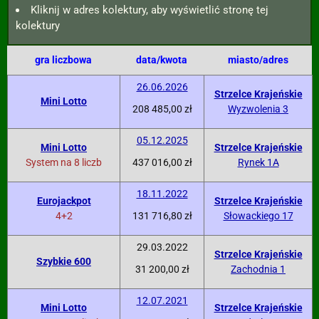
Kliknij w adres kolektury, aby wyświetlić stronę tej
kolektury
gra liczbowa
data/kwota
miasto/adres
26.06.2026
Strzelce Krajeńskie
Mini Lotto
208 485,00 zł
Wyzwolenia 3
05.12.2025
Mini Lotto
Strzelce Krajeńskie
System na 8 liczb
437 016,00 zł
Rynek 1A
18.11.2022
Eurojackpot
Strzelce Krajeńskie
4+2
131 716,80 zł
Słowackiego 17
29.03.2022
Strzelce Krajeńskie
Szybkie 600
31 200,00 zł
Zachodnia 1
12.07.2021
Mini Lotto
Strzelce Krajeńskie