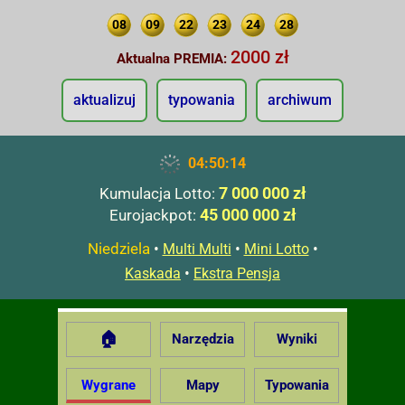
08
09
22
23
24
28
2000 zł
Aktualna PREMIA:
aktualizuj
typowania
archiwum
04:50:14
7 000 000 zł
Kumulacja Lotto:
45 000 000 zł
Eurojackpot:
Niedziela
•
•
•
Multi Multi
Mini Lotto
•
Kaskada
Ekstra Pensja
🏠
Narzędzia
Wyniki
Wygrane
Mapy
Typowania