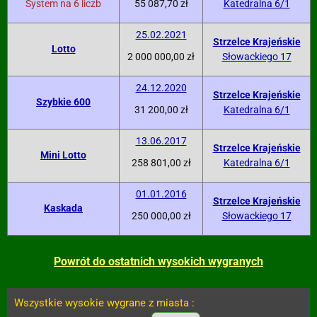
System na 6 liczb
55 087,70 zł
Katedralna 6/1
25.02.2021
Strzelce Krajeńskie
Lotto
2 000 000,00 zł
Słowackiego 17
24.12.2020
Strzelce Krajeńskie
Szybkie 600
31 200,00 zł
Katedralna 6/1
13.06.2017
Strzelce Krajeńskie
Mini Lotto
258 801,00 zł
Katedralna 6/1
01.01.2016
Strzelce Krajeńskie
Kaskada
250 000,00 zł
Słowackiego 17
Powrót do ostatnich wysokich wygranych
Wszystkie wysokie wygrane z miasta :