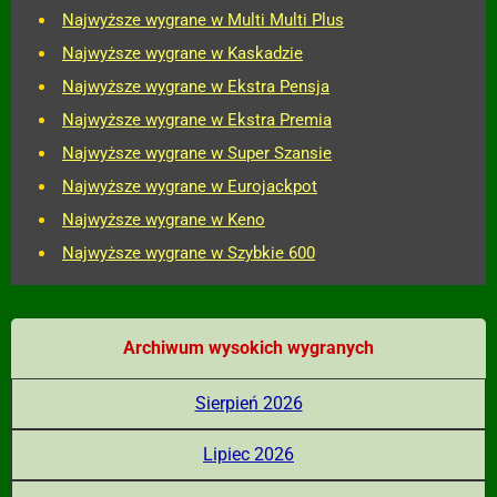
Najwyższe wygrane w Multi Multi Plus
Najwyższe wygrane w Kaskadzie
Najwyższe wygrane w Ekstra Pensja
Najwyższe wygrane w Ekstra Premia
Najwyższe wygrane w Super Szansie
Najwyższe wygrane w Eurojackpot
Najwyższe wygrane w Keno
Najwyższe wygrane w Szybkie 600
Archiwum wysokich wygranych
Sierpień 2026
Lipiec 2026