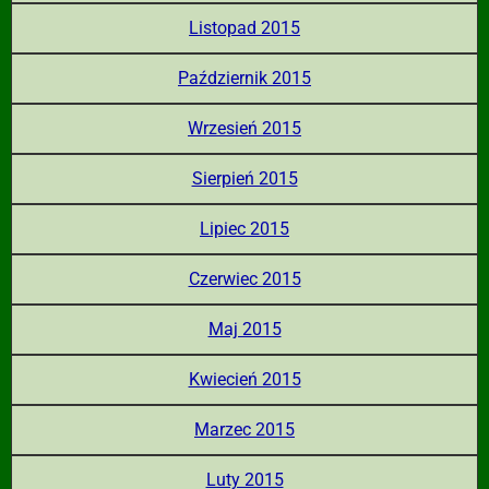
Listopad 2015
Październik 2015
Wrzesień 2015
Sierpień 2015
Lipiec 2015
Czerwiec 2015
Maj 2015
Kwiecień 2015
Marzec 2015
Luty 2015