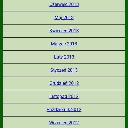
Czerwiec 2013
Maj 2013
Kwiecień 2013
Marzec 2013
Luty 2013
Styczeń 2013
Grudzień 2012
Listopad 2012
Październik 2012
Wrzesień 2012