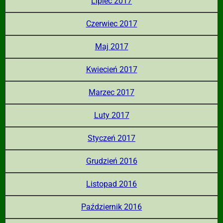
Lipiec 2017
Czerwiec 2017
Maj 2017
Kwiecień 2017
Marzec 2017
Luty 2017
Styczeń 2017
Grudzień 2016
Listopad 2016
Październik 2016