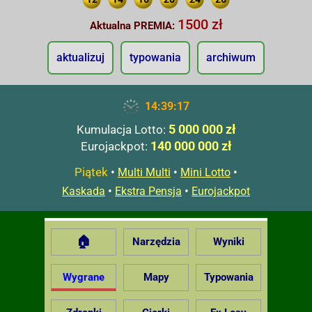
1500 zł
Aktualna PREMIA:
aktualizuj
typowania
archiwum
14:39:18
5 000 000 zł
Kumulacja Lotto:
140 000 000 zł
Eurojackpot:
Piątek
•
•
•
Multi Multi
Mini Lotto
•
•
Kaskada
Ekstra Pensja
Eurojackpot
🏠
Narzędzia
Wyniki
Wygrane
Mapy
Typowania