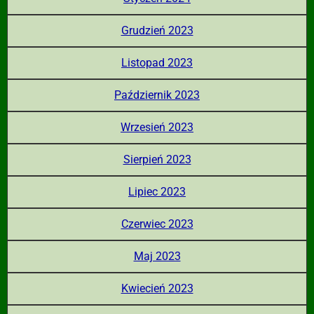
Grudzień 2023
Listopad 2023
Październik 2023
Wrzesień 2023
Sierpień 2023
Lipiec 2023
Czerwiec 2023
Maj 2023
Kwiecień 2023