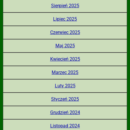
Sierpień 2025
Lipiec 2025
Czerwiec 2025
Maj 2025
Kwiecień 2025
Marzec 2025
Luty 2025
Styczeń 2025
Grudzień 2024
Listopad 2024