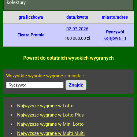
kolektury
gra liczbowa
data/kwota
miasto/adres
02.07.2026
Ryczywół
Ekstra Premia
100 000,00 zł
Kolejowa 11
Powrót do ostatnich wysokich wygranych
Wszystkie wysokie wygrane z miasta :
Najwyższe wygrane w Lotto
Najwyższe wygrane w Lotto Plus
Najwyższe wygrane w Mini Lotto
Najwyższe wygrane w Multi Multi