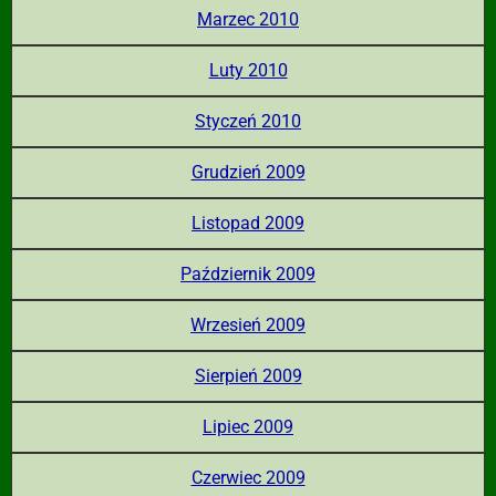
Marzec 2010
Luty 2010
Styczeń 2010
Grudzień 2009
Listopad 2009
Październik 2009
Wrzesień 2009
Sierpień 2009
Lipiec 2009
Czerwiec 2009