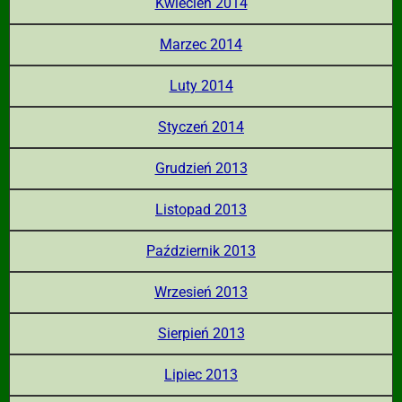
Kwiecień 2014
Marzec 2014
Luty 2014
Styczeń 2014
Grudzień 2013
Listopad 2013
Październik 2013
Wrzesień 2013
Sierpień 2013
Lipiec 2013