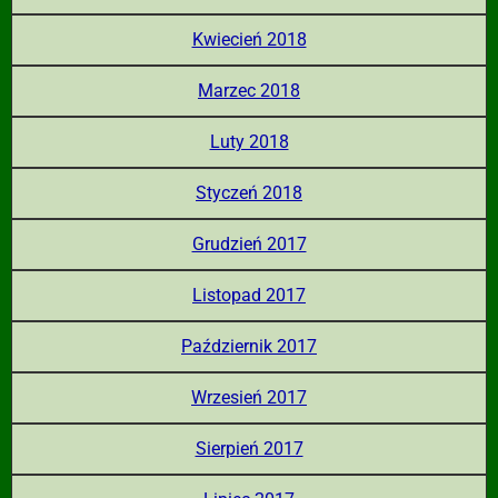
Kwiecień 2018
Marzec 2018
Luty 2018
Styczeń 2018
Grudzień 2017
Listopad 2017
Październik 2017
Wrzesień 2017
Sierpień 2017