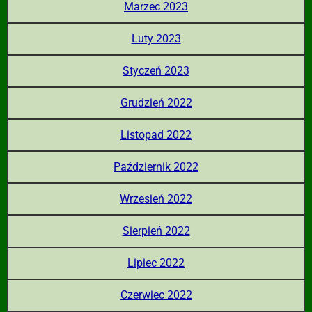
Marzec 2023
Luty 2023
Styczeń 2023
Grudzień 2022
Listopad 2022
Październik 2022
Wrzesień 2022
Sierpień 2022
Lipiec 2022
Czerwiec 2022