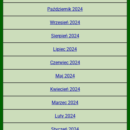
Październik 2024
Wrzesień 2024
Sierpień 2024
Lipiec 2024
Czerwiec 2024
Maj 2024
Kwiecień 2024
Marzec 2024
Luty 2024
Styczeń 2024