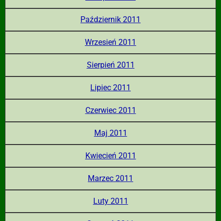
Październik 2011
Wrzesień 2011
Sierpień 2011
Lipiec 2011
Czerwiec 2011
Maj 2011
Kwiecień 2011
Marzec 2011
Luty 2011