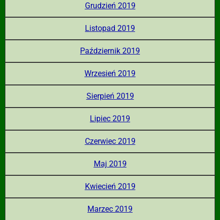
Grudzień 2019
Listopad 2019
Październik 2019
Wrzesień 2019
Sierpień 2019
Lipiec 2019
Czerwiec 2019
Maj 2019
Kwiecień 2019
Marzec 2019