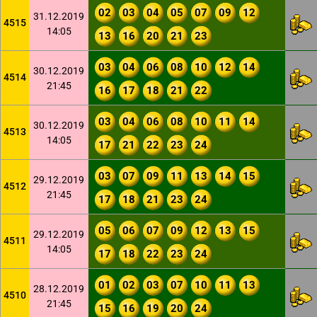
02
03
04
05
07
09
12
31.12.2019
4515
14:05
13
16
20
21
23
03
04
06
08
10
12
14
30.12.2019
4514
21:45
16
17
18
21
22
03
04
06
08
10
11
14
30.12.2019
4513
14:05
17
21
22
23
24
03
07
09
11
13
14
15
29.12.2019
4512
21:45
17
18
21
23
24
05
06
07
09
12
13
15
29.12.2019
4511
14:05
17
18
22
23
24
01
02
03
07
10
11
13
28.12.2019
4510
21:45
15
16
19
20
24