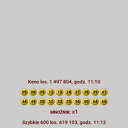
Keno los. 1 497 804, godz. 11:10
05
06
09
12
13
24
37
38
39
41
44
49
50
52
53
55
56
60
64
65
x1
MNOŻNIK:
Szybkie 600 los. 619 103, godz. 11:12