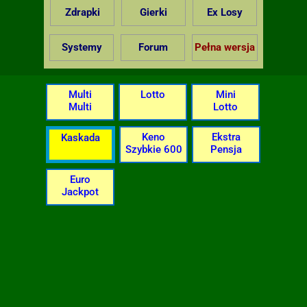
Zdrapki
Gierki
Ex Losy
Systemy
Forum
Pełna wersja
Multi
Lotto
Mini
Multi
Lotto
Keno
Ekstra
Kaskada
Szybkie 600
Pensja
Euro
Jackpot