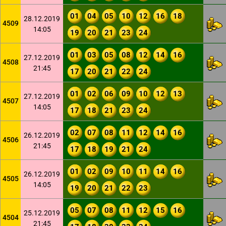
01
04
05
10
12
16
18
28.12.2019
4509
14:05
19
20
21
23
24
01
03
05
08
12
14
16
27.12.2019
4508
21:45
17
20
21
22
24
01
02
06
09
10
12
13
27.12.2019
4507
14:05
17
18
21
23
24
02
07
08
11
12
14
16
26.12.2019
4506
21:45
17
18
19
21
24
01
02
09
10
11
14
16
26.12.2019
4505
14:05
19
20
21
22
23
05
07
08
11
12
15
16
25.12.2019
4504
21:45