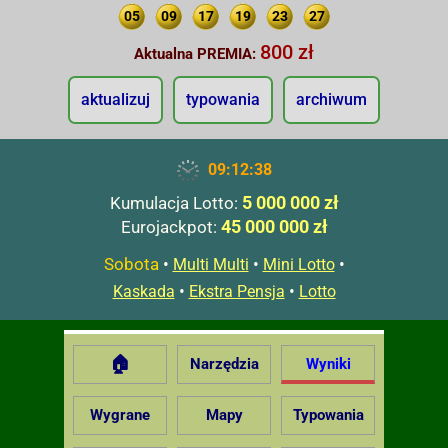
05
09
17
19
23
27
800 zł
Aktualna PREMIA:
aktualizuj
typowania
archiwum
09:12:39
5 000 000 zł
Kumulacja Lotto:
45 000 000 zł
Eurojackpot:
Sobota
•
•
•
Multi Multi
Mini Lotto
•
•
Kaskada
Ekstra Pensja
Lotto
🏠
Narzędzia
Wyniki
Wygrane
Mapy
Typowania