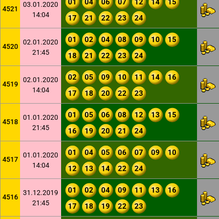
01
04
06
07
12
14
15
03.01.2020
4521
14:04
17
21
22
23
24
01
02
04
08
09
10
15
02.01.2020
4520
21:45
18
21
22
23
24
02
05
09
10
11
14
16
02.01.2020
4519
14:04
17
18
20
22
23
01
05
06
08
12
13
15
01.01.2020
4518
21:45
16
19
20
21
24
01
04
05
06
07
09
10
01.01.2020
4517
14:04
12
13
14
22
24
01
02
04
09
11
13
16
31.12.2019
4516
21:45
17
18
19
22
23