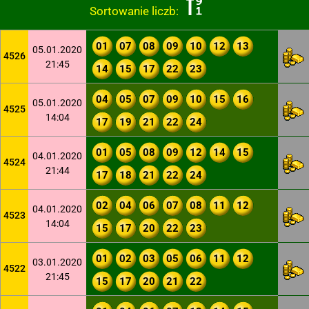
Sortowanie liczb:
01
07
08
09
10
12
13
05.01.2020
4526
21:45
14
15
17
22
23
04
05
07
09
10
15
16
05.01.2020
4525
14:04
17
19
21
22
24
01
05
08
09
12
14
15
04.01.2020
4524
21:44
17
18
21
22
24
02
04
06
07
08
11
12
04.01.2020
4523
14:04
15
17
20
22
23
01
02
03
05
06
11
12
03.01.2020
4522
21:45
15
17
20
21
22