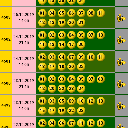
17
18
20
23
24
01
04
05
06
07
08
11
25.12.2019
4503
14:05
12
13
19
20
21
01
02
03
04
05
07
10
24.12.2019
4502
21:45
11
13
14
17
20
02
03
04
07
09
10
11
24.12.2019
4501
14:05
13
17
18
20
22
01
02
03
04
05
07
08
23.12.2019
4500
21:45
12
20
22
23
24
01
03
05
09
10
12
13
23.12.2019
4499
14:05
15
17
19
22
23
02
04
06
07
11
12
13
22.12.2019
4498