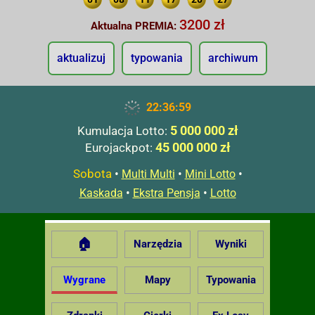
3200 zł
Aktualna PREMIA:
aktualizuj
typowania
archiwum
22:37:00
5 000 000 zł
Kumulacja Lotto:
45 000 000 zł
Eurojackpot:
Sobota
•
•
•
Multi Multi
Mini Lotto
•
•
Kaskada
Ekstra Pensja
Lotto
🏠
Narzędzia
Wyniki
Wygrane
Mapy
Typowania