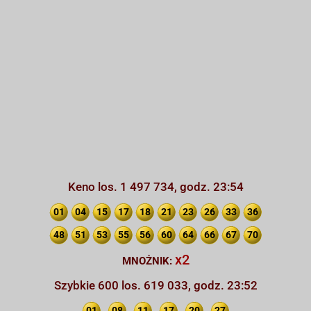
Keno los. 1 497 734, godz. 23:54
01
04
15
17
18
21
23
26
33
36
48
51
53
55
56
60
64
66
67
70
x2
MNOŻNIK:
Szybkie 600 los. 619 033, godz. 23:52
01
08
11
17
20
27