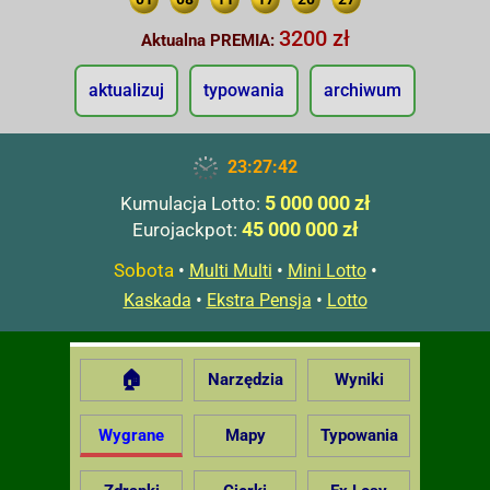
3200 zł
Aktualna PREMIA:
aktualizuj
typowania
archiwum
23:27:43
5 000 000 zł
Kumulacja Lotto:
45 000 000 zł
Eurojackpot:
Sobota
•
•
•
Multi Multi
Mini Lotto
•
•
Kaskada
Ekstra Pensja
Lotto
🏠
Narzędzia
Wyniki
Wygrane
Mapy
Typowania