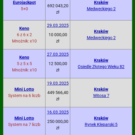
Eurojackpot
Kraków
692 043,20
5+0
Medweckiego 2
zł
29.03.2025
Keno
Kraków
6 z 6 x 2
10 000,00
Medweckiego 2
Mnożnik: x10
zł
27.03.2025
Keno
Kraków
5 z 5 x 5
12 500,00
Osiedle Złotego Wieku 82
Mnożnik: x10
zł
19.03.2025
Mini Lotto
Kraków
449 566,40
System na 6 liczb
Witosa 7
zł
16.03.2025
Mini Lotto
Kraków
250 000,00
System na 7 liczb
Rynek Kleparski 5
zł