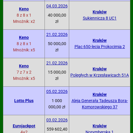
04.03.2026
Keno
Kraków
8 z 8 x 1
40 000,00
Sukiennicza 8 UC1
Mnożnik: x2
zł
21.02.2026
Keno
Kraków
8 z 8 x 1
50 000,00
Plac 650-lecia Prokocimia 2
Mnożnik: x5
zł
21.02.2026
Keno
Kraków
7 z 7 x 2
15 000,00
Poległych w Krzesławicach 51A
Mnożnik: x5
zł
05.02.2026
Kraków
Lotto Plus
1 000
Aleja Generała Tadeusza Bora-
000,00 zł
Komorowskiego 37
03.02.2026
Eurojackpot
Kraków
559 602,40
4+2
Norymberska 1