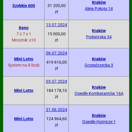
Kraków
Szybkie 600
31 200,00
Aleja Pokoju 14
zł
13.07.2024
Keno
Kraków
7 z 7 x 1
15 000,00
Podgórska 34
Mnożnik: x10
zł
06.07.2024
Mini Lotto
Kraków
419 616,00
System na 8 liczb
Grzegórzecka 3
zł
03.07.2024
Kraków
Mini Lotto
184 178,10
Osiedle Kombatantów 16A
zł
21.06.2024
Kraków
Mini Lotto
124 964,60
Osiedle Hutnicze 1
zł