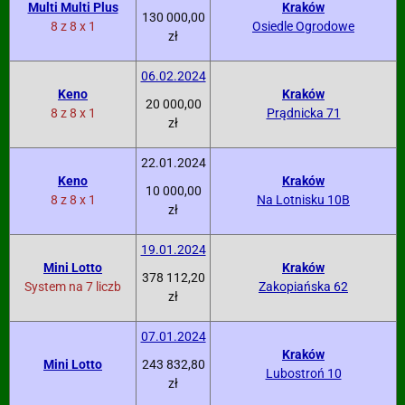
Multi Multi Plus
Kraków
130 000,00
8 z 8 x 1
Osiedle Ogrodowe
zł
06.02.2024
Keno
Kraków
20 000,00
8 z 8 x 1
Prądnicka 71
zł
22.01.2024
Keno
Kraków
10 000,00
8 z 8 x 1
Na Lotnisku 10B
zł
19.01.2024
Mini Lotto
Kraków
378 112,20
System na 7 liczb
Zakopiańska 62
zł
07.01.2024
Kraków
Mini Lotto
243 832,80
Lubostroń 10
zł