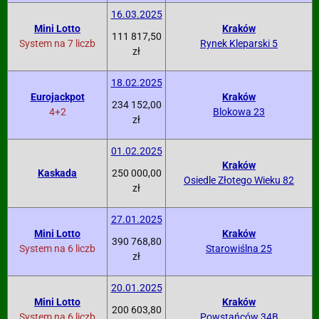
16.03.2025
Mini Lotto
Kraków
111 817,50
System na 7 liczb
Rynek Kleparski 5
zł
18.02.2025
Eurojackpot
Kraków
234 152,00
4+2
Blokowa 23
zł
01.02.2025
Kraków
Kaskada
250 000,00
Osiedle Złotego Wieku 82
zł
27.01.2025
Mini Lotto
Kraków
390 768,80
System na 6 liczb
Starowiślna 25
zł
20.01.2025
Mini Lotto
Kraków
200 603,80
System na 6 liczb
Powstańców 34B