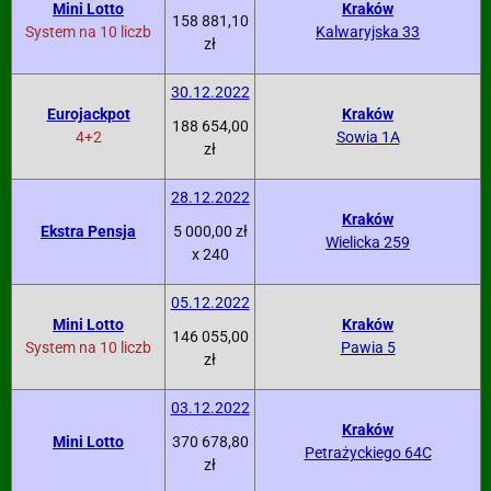
Mini Lotto
Kraków
158 881,10
System na 10 liczb
Kalwaryjska 33
zł
30.12.2022
Eurojackpot
Kraków
188 654,00
4+2
Sowia 1A
zł
28.12.2022
Kraków
Ekstra Pensja
5 000,00 zł
Wielicka 259
x 240
05.12.2022
Mini Lotto
Kraków
146 055,00
System na 10 liczb
Pawia 5
zł
03.12.2022
Kraków
Mini Lotto
370 678,80
Petrażyckiego 64C
zł