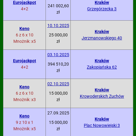
Eurojackpot
Kraków
241 002,60
4+2
Grzegórzecka 3
zł
10.10.2025
Keno
Kraków
6 z 6 x 10
25 000,00
Jerzmanowskiego 40
Mnożnik: x5
zł
03.10.2025
Eurojackpot
Kraków
394 510,20
4+2
Zakopiańska 62
zł
02.10.2025
Keno
Kraków
6 z 6 x 10
15 000,00
Krowoderskich Zuchów
Mnożnik: x3
zł
27.09.2025
Keno
Kraków
9 z 10 x 1
15 000,00
Plac Nowowiejski 3
Mnożnik: x5
zł