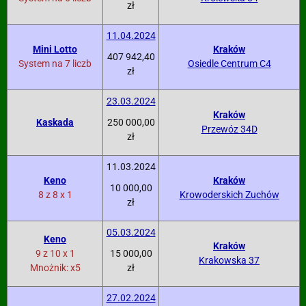
zł
11.04.2024
Mini Lotto
Kraków
407 942,40
System na 7 liczb
Osiedle Centrum C4
zł
23.03.2024
Kraków
Kaskada
250 000,00
Przewóz 34D
zł
11.03.2024
Keno
Kraków
10 000,00
8 z 8 x 1
Krowoderskich Zuchów
zł
05.03.2024
Keno
Kraków
9 z 10 x 1
15 000,00
Krakowska 37
Mnożnik: x5
zł
27.02.2024