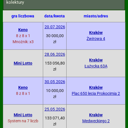
kolektury
gra liczbowa
data/kwota
miasto/adres
20.07.2026
Keno
Kraków
8 z 8 x 1
30 000,00
Żwirowa 4
Mnożnik: x3
zł
28.06.2026
Kraków
Mini Lotto
153 056,80
Łużycka 63A
zł
30.05.2026
Keno
Kraków
10 000,00
8 z 8 x 1
Plac 650 lecia Prokocimia 2
zł
25.05.2026
Mini Lotto
Kraków
133 071,40
System na 7 liczb
Medweckiego 2
zł