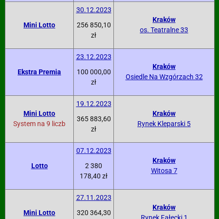
30.12.2023
Kraków
Mini Lotto
256 850,10
os. Teatralne 33
zł
23.12.2023
Kraków
Ekstra Premia
100 000,00
Osiedle Na Wzgórzach 32
zł
19.12.2023
Mini Lotto
Kraków
365 883,60
System na 9 liczb
Rynek Kleparski 5
zł
07.12.2023
Kraków
Lotto
2 380
Witosa 7
178,40 zł
27.11.2023
Kraków
Mini Lotto
320 364,30
Rynek Fałęcki 1