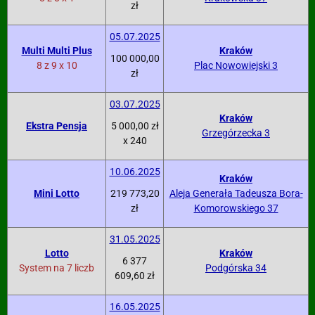
zł
05.07.2025
Multi Multi Plus
Kraków
100 000,00
8 z 9 x 10
Plac Nowowiejski 3
zł
03.07.2025
Kraków
Ekstra Pensja
5 000,00 zł
Grzegórzecka 3
x 240
10.06.2025
Kraków
Mini Lotto
219 773,20
Aleja Generała Tadeusza Bora-
zł
Komorowskiego 37
31.05.2025
Lotto
Kraków
6 377
System na 7 liczb
Podgórska 34
609,60 zł
16.05.2025