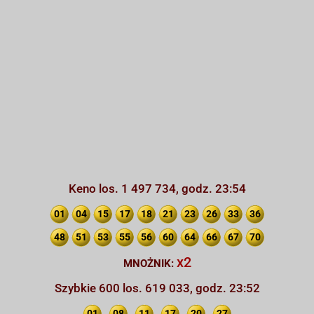
Keno los. 1 497 734, godz. 23:54
01
04
15
17
18
21
23
26
33
36
48
51
53
55
56
60
64
66
67
70
x2
MNOŻNIK:
Szybkie 600 los. 619 033, godz. 23:52
01
08
11
17
20
27