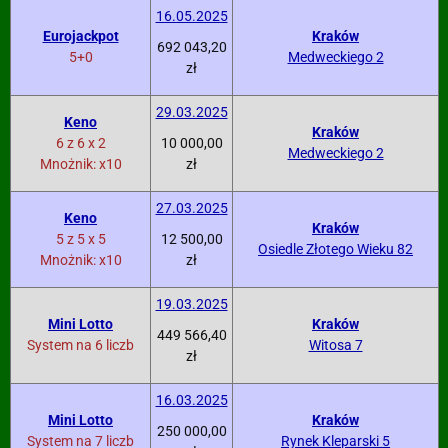
16.05.2025
Eurojackpot
Kraków
692 043,20
5+0
Medweckiego 2
zł
29.03.2025
Keno
Kraków
6 z 6 x 2
10 000,00
Medweckiego 2
Mnożnik: x10
zł
27.03.2025
Keno
Kraków
5 z 5 x 5
12 500,00
Osiedle Złotego Wieku 82
Mnożnik: x10
zł
19.03.2025
Mini Lotto
Kraków
449 566,40
System na 6 liczb
Witosa 7
zł
16.03.2025
Mini Lotto
Kraków
250 000,00
System na 7 liczb
Rynek Kleparski 5