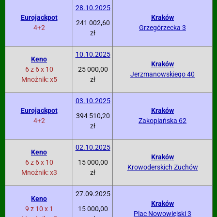
28.10.2025
Eurojackpot
Kraków
241 002,60
4+2
Grzegórzecka 3
zł
10.10.2025
Keno
Kraków
6 z 6 x 10
25 000,00
Jerzmanowskiego 40
Mnożnik: x5
zł
03.10.2025
Eurojackpot
Kraków
394 510,20
4+2
Zakopiańska 62
zł
02.10.2025
Keno
Kraków
6 z 6 x 10
15 000,00
Krowoderskich Zuchów
Mnożnik: x3
zł
27.09.2025
Keno
Kraków
9 z 10 x 1
15 000,00
Plac Nowowiejski 3