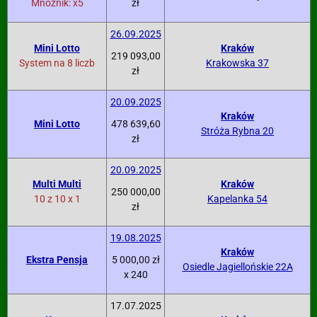
Mnożnik: x5
zł
26.09.2025
Mini Lotto
Kraków
219 093,00
System na 8 liczb
Krakowska 37
zł
20.09.2025
Kraków
Mini Lotto
478 639,60
Stróża Rybna 20
zł
20.09.2025
Multi Multi
Kraków
250 000,00
10 z 10 x 1
Kapelanka 54
zł
19.08.2025
Kraków
Ekstra Pensja
5 000,00 zł
Osiedle Jagiellońskie 22A
x 240
17.07.2025