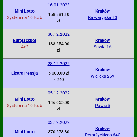
16.01.2023
Mini Lotto
Kraków
158 881,10
System na 10 liczb
Kalwaryjska 33
zł
30.12.2022
Eurojackpot
Kraków
188 654,00
4+2
Sowia 1A
zł
28.12.2022
Kraków
Ekstra Pensja
5 000,00 zł
Wielicka 259
x 240
05.12.2022
Mini Lotto
Kraków
146 055,00
System na 10 liczb
Pawia 5
zł
03.12.2022
Kraków
Mini Lotto
370 678,80
Petrażyckiego 64C