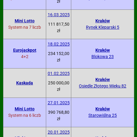
zł
16.03.2025
Mini Lotto
Kraków
111 817,50
System na 7 liczb
Rynek Kleparski 5
zł
18.02.2025
Eurojackpot
Kraków
234 152,00
4+2
Blokowa 23
zł
01.02.2025
Kraków
Kaskada
250 000,00
Osiedle Złotego Wieku 82
zł
27.01.2025
Mini Lotto
Kraków
390 768,80
System na 6 liczb
Starowiślna 25
zł
20.01.2025