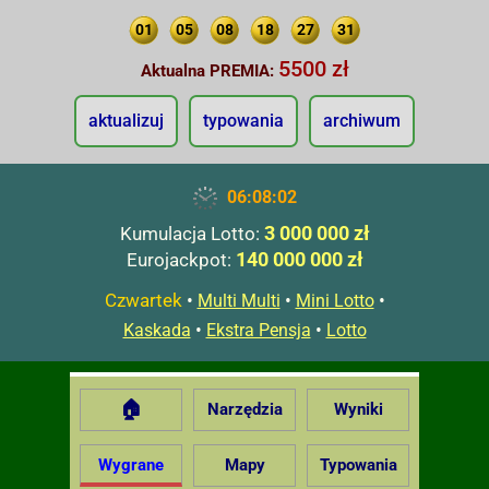
01
05
08
18
27
31
5500 zł
Aktualna PREMIA:
aktualizuj
typowania
archiwum
06:08:03
3 000 000 zł
Kumulacja Lotto:
140 000 000 zł
Eurojackpot:
Czwartek
•
•
•
Multi Multi
Mini Lotto
•
•
Kaskada
Ekstra Pensja
Lotto
🏠
Narzędzia
Wyniki
Wygrane
Mapy
Typowania