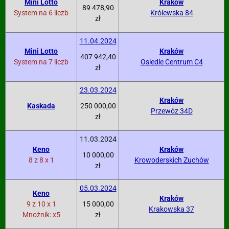
Mini Lotto
Kraków
89 478,90
System na 6 liczb
Królewska 84
zł
11.04.2024
Mini Lotto
Kraków
407 942,40
System na 7 liczb
Osiedle Centrum C4
zł
23.03.2024
Kraków
Kaskada
250 000,00
Przewóz 34D
zł
11.03.2024
Keno
Kraków
10 000,00
8 z 8 x 1
Krowoderskich Zuchów
zł
05.03.2024
Keno
Kraków
9 z 10 x 1
15 000,00
Krakowska 37
Mnożnik: x5
zł