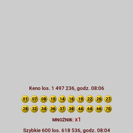
Keno los. 1 497 236, godz. 08:06
01
07
08
10
14
16
19
22
26
27
28
32
34
36
37
38
44
64
66
70
x1
MNOŻNIK:
Szybkie 600 los. 618 536, godz. 08:04