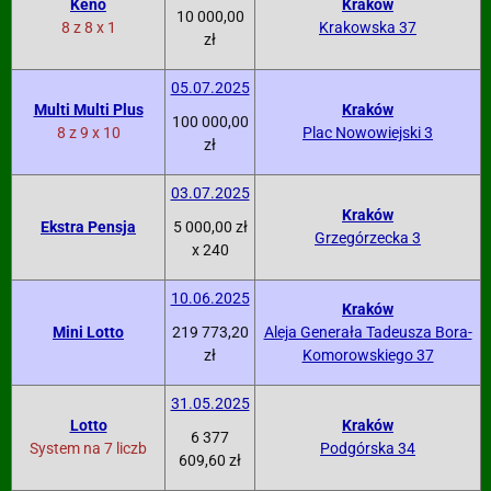
Keno
Kraków
10 000,00
8 z 8 x 1
Krakowska 37
zł
05.07.2025
Multi Multi Plus
Kraków
100 000,00
8 z 9 x 10
Plac Nowowiejski 3
zł
03.07.2025
Kraków
Ekstra Pensja
5 000,00 zł
Grzegórzecka 3
x 240
10.06.2025
Kraków
Mini Lotto
219 773,20
Aleja Generała Tadeusza Bora-
zł
Komorowskiego 37
31.05.2025
Lotto
Kraków
6 377
System na 7 liczb
Podgórska 34
609,60 zł