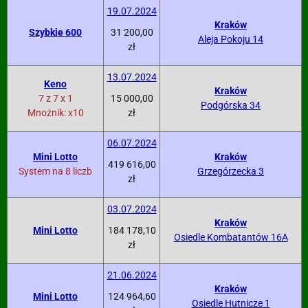
19.07.2024
Kraków
Szybkie 600
31 200,00
Aleja Pokoju 14
zł
13.07.2024
Keno
Kraków
7 z 7 x 1
15 000,00
Podgórska 34
Mnożnik: x10
zł
06.07.2024
Mini Lotto
Kraków
419 616,00
System na 8 liczb
Grzegórzecka 3
zł
03.07.2024
Kraków
Mini Lotto
184 178,10
Osiedle Kombatantów 16A
zł
21.06.2024
Kraków
Mini Lotto
124 964,60
Osiedle Hutnicze 1