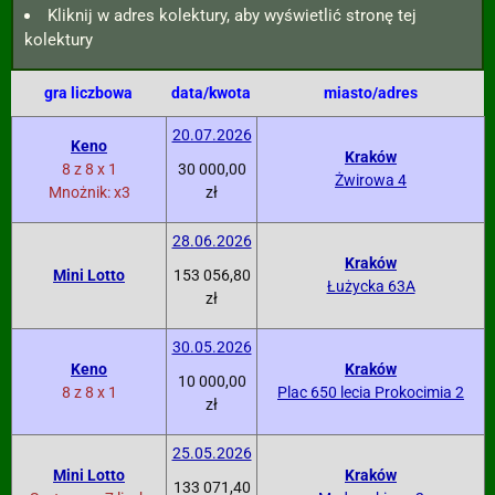
Kliknij w adres kolektury, aby wyświetlić stronę tej
kolektury
gra liczbowa
data/kwota
miasto/adres
20.07.2026
Keno
Kraków
8 z 8 x 1
30 000,00
Żwirowa 4
Mnożnik: x3
zł
28.06.2026
Kraków
Mini Lotto
153 056,80
Łużycka 63A
zł
30.05.2026
Keno
Kraków
10 000,00
8 z 8 x 1
Plac 650 lecia Prokocimia 2
zł
25.05.2026
Mini Lotto
Kraków
133 071,40