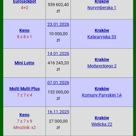
Eurojackpot
Kraków
559 602,40
4+2
Norymberska 1
zł
23.01.2026
Keno
Kraków
10 000,00
8 z 8 x 1
Kalwaryjska 33
zł
14.01.2026
Kraków
Mini Lotto
416 243,20
Medweckiego 2
zł
07.01.2026
Multi Multi Plus
Kraków
132 000,00
7 z 7 x 4
Komuny Paryskiej 1A
zł
16.11.2025
Keno
Kraków
7 z 7 x 9
27 000,00
Wielicka 22
Mnożnik: x2
zł