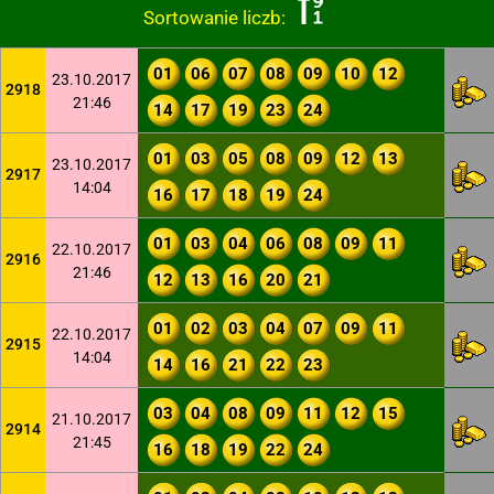
Sortowanie liczb:
01
06
07
08
09
10
12
23.10.2017
2918
21:46
14
17
19
23
24
01
03
05
08
09
12
13
23.10.2017
2917
14:04
16
17
18
19
24
01
03
04
06
08
09
11
22.10.2017
2916
21:46
12
13
16
20
21
01
02
03
04
07
09
11
22.10.2017
2915
14:04
14
16
21
22
23
03
04
08
09
11
12
15
21.10.2017
2914
21:45
16
18
19
22
24