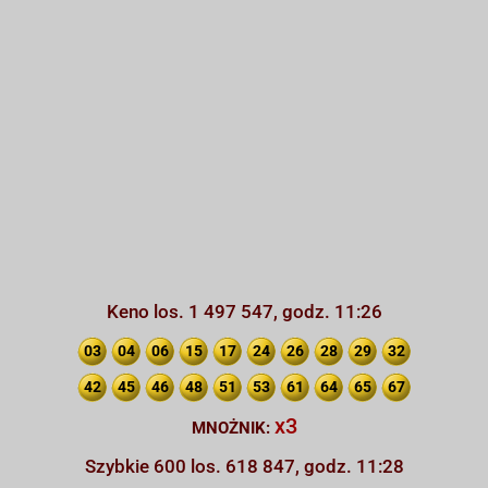
Keno los. 1 497 547, godz. 11:26
03
04
06
15
17
24
26
28
29
32
42
45
46
48
51
53
61
64
65
67
x3
MNOŻNIK:
Szybkie 600 los. 618 847, godz. 11:28