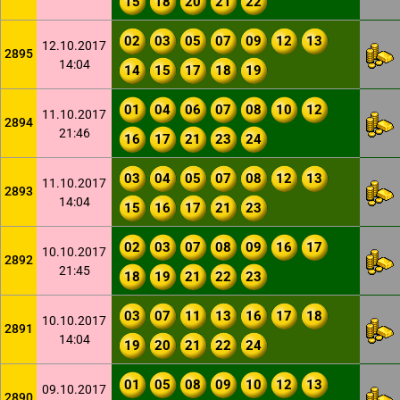
15
18
20
21
22
02
03
05
07
09
12
13
12.10.2017
2895
14:04
14
15
17
18
19
01
04
06
07
08
10
12
11.10.2017
2894
21:46
16
17
21
23
24
03
04
05
07
08
12
13
11.10.2017
2893
14:04
15
16
17
21
23
02
03
07
08
09
16
17
10.10.2017
2892
21:45
18
19
21
22
23
03
07
11
13
16
17
18
10.10.2017
2891
14:04
19
20
21
22
24
01
05
08
09
10
12
13
09.10.2017
2890