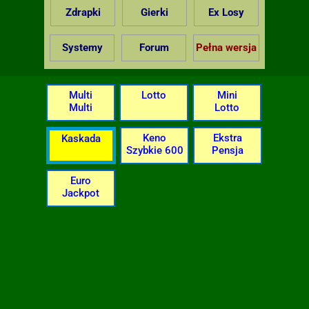
Zdrapki
Gierki
Ex Losy
Systemy
Forum
Pełna wersja
Multi
Lotto
Mini
Multi
Lotto
Keno
Ekstra
Kaskada
Szybkie 600
Pensja
Euro
Jackpot