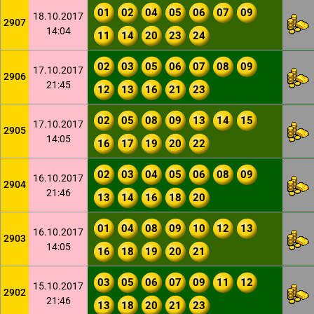
01
02
04
05
06
07
09
18.10.2017
2907
14:04
11
14
20
23
24
02
03
05
06
07
08
09
17.10.2017
2906
21:45
12
13
16
21
23
02
05
08
09
13
14
15
17.10.2017
2905
14:05
16
17
19
20
22
02
03
04
05
06
08
09
16.10.2017
2904
21:46
13
14
16
18
20
01
04
08
09
10
12
13
16.10.2017
2903
14:05
16
18
19
20
21
03
05
06
07
09
11
12
15.10.2017
2902
21:46
13
18
20
21
23