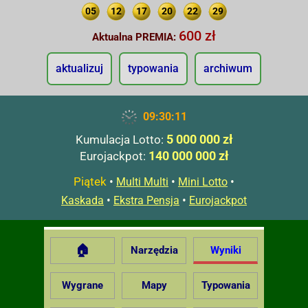
05
12
17
20
22
29
600 zł
Aktualna PREMIA:
aktualizuj
typowania
archiwum
09:30:12
5 000 000 zł
Kumulacja Lotto:
140 000 000 zł
Eurojackpot:
Piątek
•
•
•
Multi Multi
Mini Lotto
•
•
Kaskada
Ekstra Pensja
Eurojackpot
🏠
Narzędzia
Wyniki
Wygrane
Mapy
Typowania