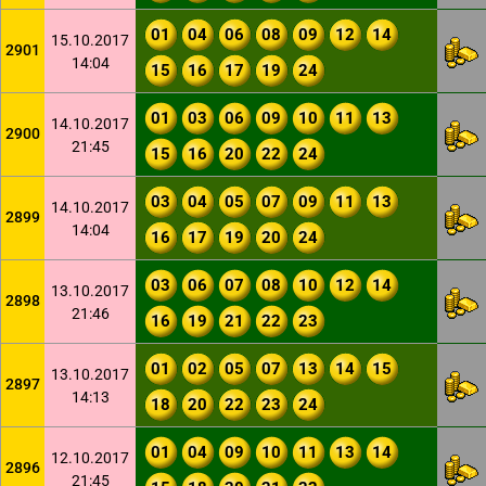
01
04
06
08
09
12
14
15.10.2017
2901
14:04
15
16
17
19
24
01
03
06
09
10
11
13
14.10.2017
2900
21:45
15
16
20
22
24
03
04
05
07
09
11
13
14.10.2017
2899
14:04
16
17
19
20
24
03
06
07
08
10
12
14
13.10.2017
2898
21:46
16
19
21
22
23
01
02
05
07
13
14
15
13.10.2017
2897
14:13
18
20
22
23
24
01
04
09
10
11
13
14
12.10.2017
2896
21:45