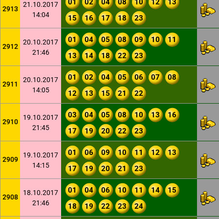
01
02
04
08
10
12
13
21.10.2017
2913
14:04
15
16
17
18
23
01
04
05
08
09
10
11
20.10.2017
2912
21:46
13
14
18
22
23
01
02
04
05
06
07
08
20.10.2017
2911
14:05
12
13
15
21
22
03
04
05
08
10
13
16
19.10.2017
2910
21:45
17
19
20
22
23
01
06
09
10
11
12
13
19.10.2017
2909
14:15
17
19
20
21
23
01
04
06
10
11
14
15
18.10.2017
2908
21:46
18
19
22
23
24