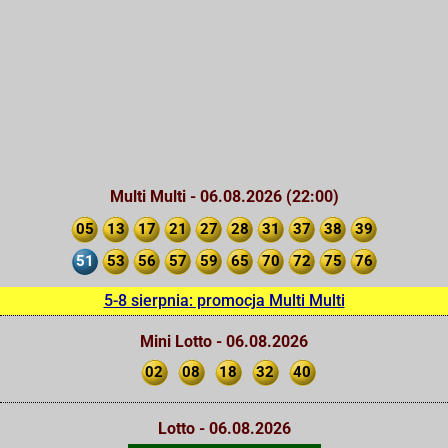
Multi Multi - 06.08.2026 (22:00)
05
13
17
21
27
28
31
37
38
39
51
53
56
57
59
65
70
72
75
76
5-8 sierpnia: promocja Multi Multi
Mini Lotto - 06.08.2026
02
08
18
32
40
Lotto - 06.08.2026