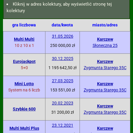
Kliknij w adres kolektury, aby wyświetlić stronę tej
kolektury
gra liczbowa
data/kwota
miasto/adres
31.05.2026
Multi Multi
Karczew
10 z 10 x 1
250 000,00 zł
Słoneczna 25
30.12.2025
Eurojackpot
Karczew
5+0
1 195 642,50 zł
Zygmunta Starego 35C
27.03.2025
Mini Lotto
Karczew
System na 6 liczb
153 551,00 zł
Zygmunta Starego 35C
20.02.2023
Karczew
Szybkie 600
31 200,00 zł
Zygmunta Starego 35C
23.12.2021
Multi Multi Plus
Karczew