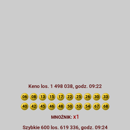
Keno los. 1 498 038, godz. 09:22
06
08
13
15
17
22
25
26
30
33
40
42
45
46
48
50
53
54
67
68
x1
MNOŻNIK:
Szybkie 600 los. 619 336, godz. 09:24