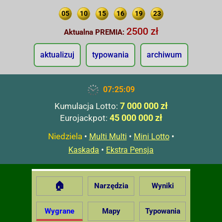
05
10
15
16
19
23
2500 zł
Aktualna PREMIA:
aktualizuj
typowania
archiwum
07:25:10
7 000 000 zł
Kumulacja Lotto:
45 000 000 zł
Eurojackpot:
Niedziela
•
•
•
Multi Multi
Mini Lotto
•
Kaskada
Ekstra Pensja
🏠
Narzędzia
Wyniki
Wygrane
Mapy
Typowania