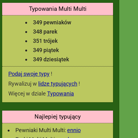
Typowania Multi Multi
349 pewniaków
348 parek
351 trójek
349 piątek
349 dziesiątek
Podaj swoje typy
!
Rywalizuj w
lidze typujących
!
Więcej w dziale
Typowania
Najlepiej typujący
Pewniaki Multi Multi:
ennio