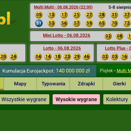
Multi Multi - 06.08.2026 (22:00)
5-8 sierpni
05
13
17
21
27
28
31
37
51
53
56
57
59
65
70
72
Mini Lotto - 06.08.2026
02
08
1
Lotto - 06.08.2026
Lotto Plus -
20
24
04
14
18
23
29
46
02
03
16
140 000 000 zł
Kumulacja
Eurojackpot:
Piątek
•
Multi M
Mapy
Typowania
Zdrapki
Gierki
Wszystkie wygrane
Wysokie wygrane
Kolektury