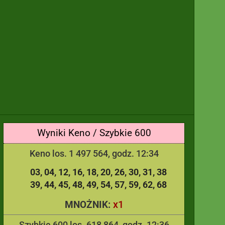
Wyniki Keno / Szybkie 600
Keno los. 1 497 564, godz. 12:34
03
04
12
16
18
20
26
30
31
38
39
44
45
48
49
54
57
59
62
68
x1
MNOŻNIK:
Szybkie 600 los. 618 864, godz. 12:36