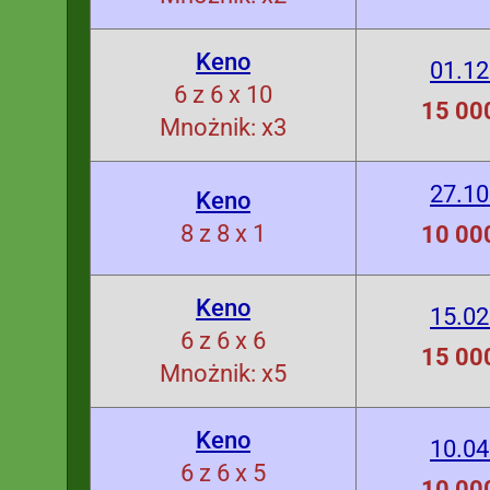
Keno
01.12
6 z 6 x 10
15 000
Mnożnik: x3
27.10
Keno
8 z 8 x 1
10 000
Keno
15.02
6 z 6 x 6
15 000
Mnożnik: x5
Keno
10.04
6 z 6 x 5
10 000