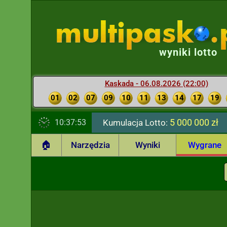
wyniki lotto
Kaskada - 06.08.2026 (22:00)
01
02
07
09
10
11
13
14
17
19
5 000 000 zł
10:37:54
Kumulacja Lotto:
🏠
Narzędzia
Wyniki
Wygrane