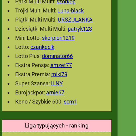
Parki Multi Multi:
szorkop
Trójki Multi Multi:
Luna-black
Piątki Multi Multi:
URSZULANKA
Dziesiątki Multi Multi:
patryk123
Mini Lotto:
skorpion1219
Lotto:
czankecik
Lotto Plus:
dominator66
Ekstra Pensja:
emzet77
Ekstra Premia:
miki79
Super Szansa:
ILNY
Eurojackpot:
arnie67
Keno / Szybkie 600:
scm1
Liga typujących - ranking