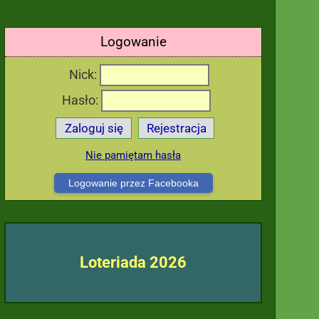
Logowanie
Nick:
Hasło:
Zaloguj się
Rejestracja
Nie pamiętam hasła
Logowanie przez Facebooka
Loteriada 2026