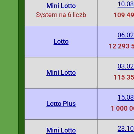
10.08
Mini Lotto
System na 6 liczb
109 49
06.02
Lotto
12 293 5
03.02
Mini Lotto
115 35
15.08
Lotto Plus
1 000 0
23.10
Mini Lotto