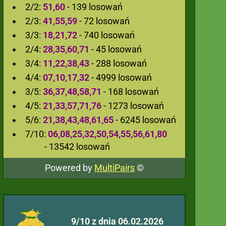
2/2:
51,60
- 139 losowań
2/3:
41,55,59
- 72 losowań
3/3:
18,21,72
- 740 losowań
2/4:
28,35,60,71
- 45 losowań
3/4:
11,22,38,43
- 288 losowań
4/4:
07,10,17,32
- 4999 losowań
3/5:
36,37,48,58,71
- 168 losowań
4/5:
21,33,57,71,76
- 1273 losowań
5/6:
21,38,43,48,61,65
- 6245 losowań
7/10:
06,08,25,32,50,54,55,56,61,80
- 13542 losowań
Powered by
MultiPairs
©
9/10 z dnia 06.02.2026