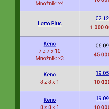
Mnożnik: x4
02.12
Lotto Plus
1 000 0
Keno
06.09
7 z 7 x 10
45 000
Mnożnik: x3
19.05
Keno
8 z 8 x 1
10 000
19.09
Keno
8 z 8 x 1
10 000