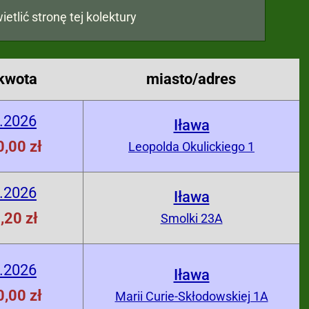
ietlić stronę tej kolektury
kwota
miasto/adres
.2026
Iława
,00 zł
Leopolda Okulickiego 1
.2026
Iława
,20 zł
Smolki 23A
.2026
Iława
,00 zł
Marii Curie-Skłodowskiej 1A