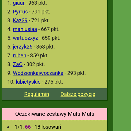
giaur
- 963 pkt.
Pyrrus
- 791 pkt.
Kaz39
- 721 pkt.
maniusiaa
- 667 pkt.
wirtuozxyz
- 659 pkt.
jerzyk26
- 363 pkt.
ruben
- 359 pkt.
ZaO
- 302 pkt.
Wodzionkaiwoczanka
- 293 pkt.
lubietyskie
- 275 pkt.
Regulamin
Dalsze pozycje
Oczekiwane zestawy Multi Multi
1/1:
66
- 18 losowań