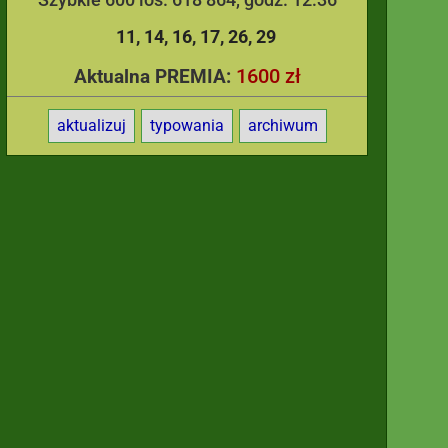
11
14
16
17
26
29
1600 zł
Aktualna PREMIA:
aktualizuj
typowania
archiwum