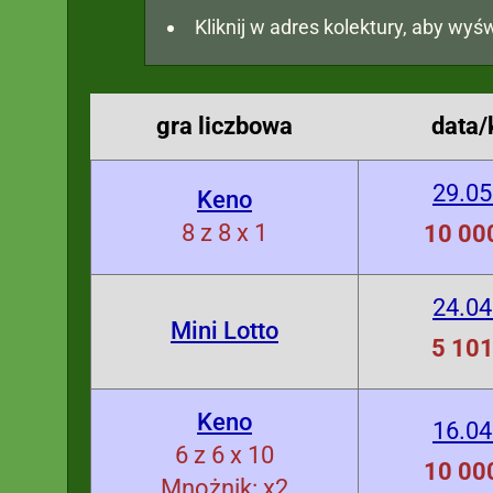
Kliknij w adres kolektury, aby wyśw
gra liczbowa
data/
29.05
Keno
8 z 8 x 1
10 000
24.04
Mini Lotto
5 101
Keno
16.04
6 z 6 x 10
10 000
Mnożnik: x2