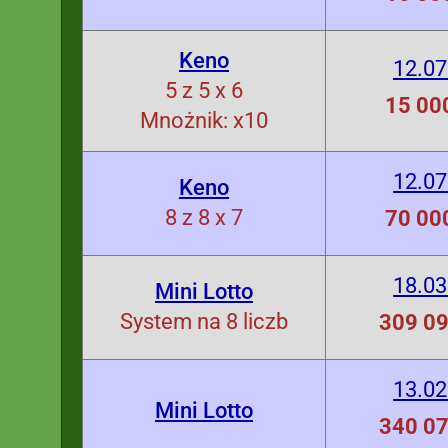
Keno
12.07
5 z 5 x 6
15 000
Mnożnik: x10
12.07
Keno
8 z 8 x 7
70 000
18.03
Mini Lotto
System na 8 liczb
309 09
13.02
Mini Lotto
340 07