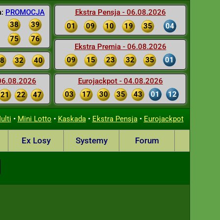
a:
PROMOCJA
Ekstra Pensja - 06.08.2026
38
39
01
09
10
19
35
04
75
76
Ekstra Premia - 06.08.2026
09
15
23
32
35
01
8
32
40
 06.08.2026
Eurojackpot - 04.08.2026
03
17
30
35
43
01
12
21
22
47
•
•
•
•
ulti
Mini Lotto
Kaskada
Ekstra Pensja
Eurojackpot
Ex Losy
Systemy
Forum