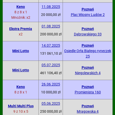
Keno
11.08.2025
Poznań
8 z 8 x 1
20 000,00 zł
Plac Wiosny Ludów 2
Mnożnik: x2
01.08.2025
Ekstra Premia
Poznań
x2
200 000,00 zł
Dąbrowskiego 33
14.07.2025
Poznań
Mini Lotto
Osiedle Orła Białego ryneczek
131 061,10 zł
25
05.07.2025
Poznań
Mini Lotto
461 106,40 zł
Niegolewskich 4
26.06.2025
Keno
Poznań
8 z 8 x 1
10 000,00 zł
Promienista 160
05.06.2025
Multi Multi Plus
Poznań
9 z 10 x 5
250 000,00 zł
Mrągowska 4