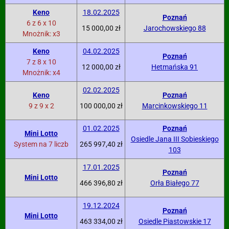
Keno
18.02.2025
Poznań
6 z 6 x 10
15 000,00 zł
Jarochowskiego 88
Mnożnik: x3
Keno
04.02.2025
Poznań
7 z 8 x 10
12 000,00 zł
Hetmańska 91
Mnożnik: x4
02.02.2025
Keno
Poznań
9 z 9 x 2
100 000,00 zł
Marcinkowskiego 11
01.02.2025
Poznań
Mini Lotto
Osiedle Jana III Sobieskiego
System na 7 liczb
265 997,40 zł
103
17.01.2025
Poznań
Mini Lotto
466 396,80 zł
Orła Białego 77
19.12.2024
Poznań
Mini Lotto
463 334,00 zł
Osiedle Piastowskie 17