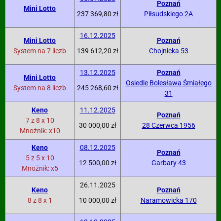
Poznań
Mini Lotto
237 369,80 zł
Piłsudskiego 2A
16.12.2025
Mini Lotto
Poznań
System na 7 liczb
139 612,20 zł
Chojnicka 53
13.12.2025
Poznań
Mini Lotto
Osiedle Bolesława Śmiałego
System na 8 liczb
245 268,60 zł
31
Keno
11.12.2025
Poznań
7 z 8 x 10
30 000,00 zł
28 Czerwca 1956
Mnożnik: x10
Keno
08.12.2025
Poznań
5 z 5 x 10
12 500,00 zł
Garbary 43
Mnożnik: x5
26.11.2025
Keno
Poznań
8 z 8 x 1
10 000,00 zł
Naramowicka 170