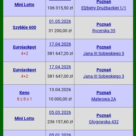
Poznań
Mini Lotto
106 315,50 zł
Elżbiety Drużbackiej 1/1
01.05.2026
Poznań
Szybkie 600
31 200,00 zł
Rycerska 35
17.04.2026
Eurojackpot
Poznań
4+2
381 647,20 zł
Jana III Sobieskiego 3
17.04.2026
Eurojackpot
Poznań
4+2
381 647,00 zł
Jana III Sobieskiego 3
13.04.2026
Keno
Poznań
8 z 8 x 1
10 000,00 zł
Malwowa 2A
05.03.2026
Poznań
Mini Lotto
236 157,60 zł
Głogowska 432
05.01.2026