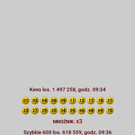
Keno los. 1 497 258, godz. 09:34
01
03
04
06
09
11
12
17
18
21
23
27
29
35
54
59
66
68
69
70
x3
MNOŻNIK:
Szybkie 600 los. 618 559, godz. 09:36