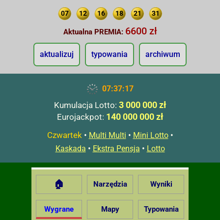
07
12
16
18
21
31
6600 zł
Aktualna PREMIA:
aktualizuj
typowania
archiwum
07:37:18
3 000 000 zł
Kumulacja Lotto:
140 000 000 zł
Eurojackpot:
Czwartek
•
•
•
Multi Multi
Mini Lotto
•
•
Kaskada
Ekstra Pensja
Lotto
🏠
Narzędzia
Wyniki
Wygrane
Mapy
Typowania