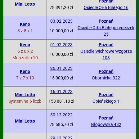
Poznań
Mini Lotto
78 391,20 zł
Osiedle Orła Białego 16
03.02.2023
Poznań
Keno
Osiedle Orła Białego ryneczek
8 z 8 x 1
10 000,00 zł
25
Keno
01.02.2023
Poznań
6 z 6 x 2
Osiedle Wichrowe Wzgórze
10 000,00 zł
Mnożnik: x10
103
26.01.2023
Keno
Poznań
7 z 7 x 10
15 000,00 zł
Obornicka 322
16.01.2023
Mini Lotto
Poznań
System na 6 liczb
158 881,10 zł
Opieńskiego 1
30.12.2022
Poznań
Mini Lotto
78 585,70 zł
Głogowska 432
29.12.2022