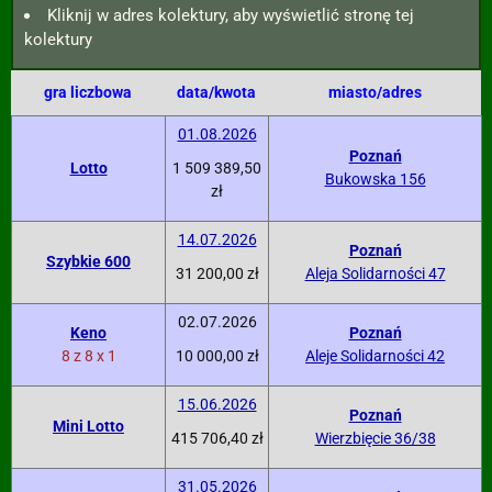
Kliknij w adres kolektury, aby wyświetlić stronę tej
kolektury
gra liczbowa
data/kwota
miasto/adres
01.08.2026
Poznań
Lotto
1 509 389,50
Bukowska 156
zł
14.07.2026
Poznań
Szybkie 600
31 200,00 zł
Aleja Solidarności 47
02.07.2026
Keno
Poznań
8 z 8 x 1
10 000,00 zł
Aleje Solidarności 42
15.06.2026
Poznań
Mini Lotto
415 706,40 zł
Wierzbięcie 36/38
31.05.2026