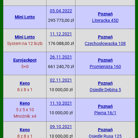
05.04.2022
Poznań
Mini Lotto
295 773,00 zł
Literacka 45D
11.12.2021
Mini Lotto
Poznań
System na 12 liczb
176 088,00 zł
Czechosłowacka 108
26.11.2021
Eurojackpot
Poznań
5+0
661 240,70 zł
Promienista 160
02.11.2021
Keno
Poznań
8 z 8 x 1
10 000,00 zł
Osiedle Dębina 5
Keno
11.10.2021
Poznań
5 z 5 x 10
10 000,00 zł
Piwna 16/1
Mnożnik: x4
09.10.2021
Keno
Poznań
8 z 8 x 1
10 000,00 zł
Osiedle Rusa 125