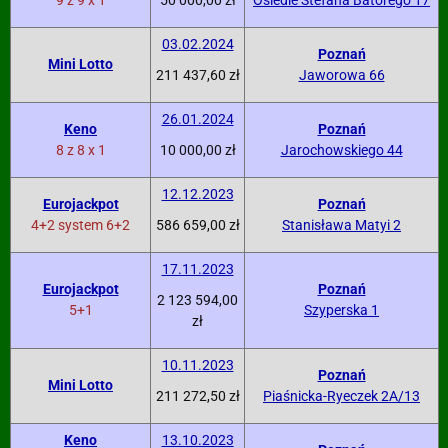
9 z 9 x 1
50 000,00 zł
Osiedle Stefana Batorego 17
03.02.2024
Poznań
Mini Lotto
211 437,60 zł
Jaworowa 66
26.01.2024
Keno
Poznań
8 z 8 x 1
10 000,00 zł
Jarochowskiego 44
12.12.2023
Eurojackpot
Poznań
4+2 system 6+2
586 659,00 zł
Stanisława Matyi 2
17.11.2023
Eurojackpot
Poznań
2 123 594,00
5+1
Szyperska 1
zł
10.11.2023
Poznań
Mini Lotto
211 272,50 zł
Piaśnicka-Ryeczek 2A/13
Keno
13.10.2023