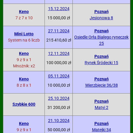
15.12.2024
Keno
Poznań
7 z 7 x 10
15 000,00 zł
Jesionowa 8
27.11.2024
Poznań
Mini Lotto
Osiedle Orła Białego ryneczek
System na 6 liczb
215 410,60 zł
25
Keno
12.11.2024
Poznań
9 z 9 x 1
100 000,00 zł
Rynek Śródecki 15
Mnożnik: x2
05.11.2024
Keno
Poznań
8 z 8 x 1
10 000,00 zł
Wierzbięcie 36/38
25.10.2024
Poznań
Szybkie 600
31 200,00 zł
Matyi 2
21.10.2024
Keno
Poznań
9 z 9 x 1
50 000,00 zł
Matejki 34