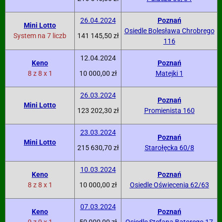
26.04.2024
Poznań
Mini Lotto
Osiedle Bolesława Chrobrego
System na 7 liczb
141 145,50 zł
116
12.04.2024
Keno
Poznań
8 z 8 x 1
10 000,00 zł
Matejki 1
26.03.2024
Poznań
Mini Lotto
123 202,30 zł
Promienista 160
23.03.2024
Poznań
Mini Lotto
215 630,70 zł
Starołęcka 60/8
10.03.2024
Keno
Poznań
8 z 8 x 1
10 000,00 zł
Osiedle Oświecenia 62/63
07.03.2024
Keno
Poznań