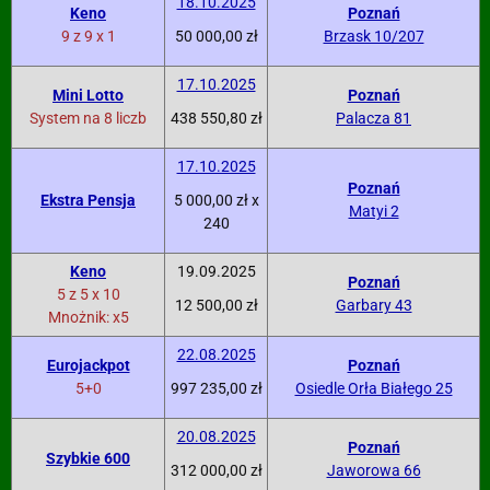
18.10.2025
Keno
Poznań
9 z 9 x 1
50 000,00 zł
Brzask 10/207
17.10.2025
Mini Lotto
Poznań
System na 8 liczb
438 550,80 zł
Palacza 81
17.10.2025
Poznań
Ekstra Pensja
5 000,00 zł x
Matyi 2
240
Keno
19.09.2025
Poznań
5 z 5 x 10
12 500,00 zł
Garbary 43
Mnożnik: x5
22.08.2025
Eurojackpot
Poznań
5+0
997 235,00 zł
Osiedle Orła Białego 25
20.08.2025
Poznań
Szybkie 600
312 000,00 zł
Jaworowa 66