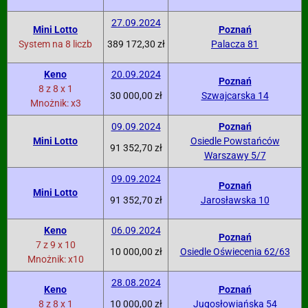
27.09.2024
Mini Lotto
Poznań
System na 8 liczb
389 172,30 zł
Palacza 81
Keno
20.09.2024
Poznań
8 z 8 x 1
30 000,00 zł
Szwajcarska 14
Mnożnik: x3
09.09.2024
Poznań
Mini Lotto
Osiedle Powstańców
91 352,70 zł
Warszawy 5/7
09.09.2024
Poznań
Mini Lotto
91 352,70 zł
Jarosławska 10
Keno
06.09.2024
Poznań
7 z 9 x 10
10 000,00 zł
Osiedle Oświecenia 62/63
Mnożnik: x10
28.08.2024
Keno
Poznań
8 z 8 x 1
10 000,00 zł
Jugosłowiańska 54