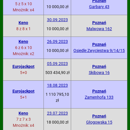
Poznań
5 z 5 x 10
10 000,00 zł
Garbary 43
Mnożnik: x4
30.09.2023
Keno
Poznań
8 z 8 x 1
10 000,00 zł
Malwowa 162
Keno
26.09.2023
Poznań
6 z 6 x 10
10 000,00 zł
Osiedle Zwycięstwa 9/14/15
Mnożnik: x2
05.09.2023
Eurojackpot
Poznań
5+0
503 434,90 zł
Skibowa 16
18.08.2023
Eurojackpot
Poznań
1 110 795,10
5+1
Zamenhofa 133
zł
Keno
23.07.2023
Poznań
7 z 7 x 3
18 000,00 zł
Głogowska 15
Mnożnik: x4