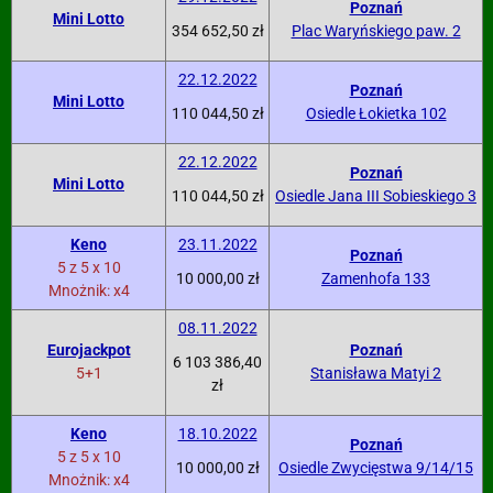
Poznań
Mini Lotto
354 652,50 zł
Plac Waryńskiego paw. 2
22.12.2022
Poznań
Mini Lotto
110 044,50 zł
Osiedle Łokietka 102
22.12.2022
Poznań
Mini Lotto
110 044,50 zł
Osiedle Jana III Sobieskiego 3
Keno
23.11.2022
Poznań
5 z 5 x 10
10 000,00 zł
Zamenhofa 133
Mnożnik: x4
08.11.2022
Eurojackpot
Poznań
6 103 386,40
5+1
Stanisława Matyi 2
zł
Keno
18.10.2022
Poznań
5 z 5 x 10
10 000,00 zł
Osiedle Zwycięstwa 9/14/15
Mnożnik: x4