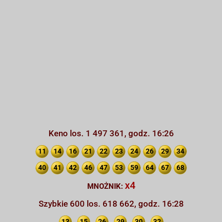
Keno los. 1 497 361, godz. 16:26
11
14
16
21
22
23
24
26
29
34
40
41
42
46
47
53
59
64
67
68
x4
MNOŻNIK:
Szybkie 600 los. 618 662, godz. 16:28
13
15
26
29
30
32