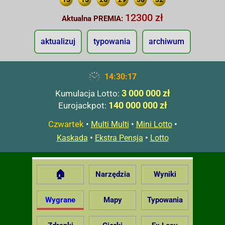
12300 zł
Aktualna PREMIA:
aktualizuj
typowania
archiwum
14:30:18
3 000 000 zł
Kumulacja Lotto:
140 000 000 zł
Eurojackpot:
Czwartek
•
•
•
Multi Multi
Mini Lotto
•
•
Kaskada
Ekstra Pensja
Lotto
🏠
Narzędzia
Wyniki
Wygrane
Mapy
Typowania