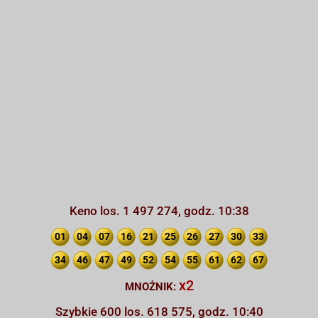
Keno los. 1 497 274, godz. 10:38
01
04
07
16
21
25
26
27
30
33
34
46
47
49
52
54
55
61
62
67
x2
MNOŻNIK:
Szybkie 600 los. 618 575, godz. 10:40