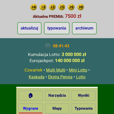
04
13
22
25
26
30
7500 zł
Aktualna PREMIA:
aktualizuj
typowania
archiwum
08:41:44
3 000 000 zł
Kumulacja Lotto:
140 000 000 zł
Eurojackpot:
Czwartek
•
•
•
Multi Multi
Mini Lotto
•
•
Kaskada
Ekstra Pensja
Lotto
🏠
Narzędzia
Wyniki
Wygrane
Mapy
Typowania