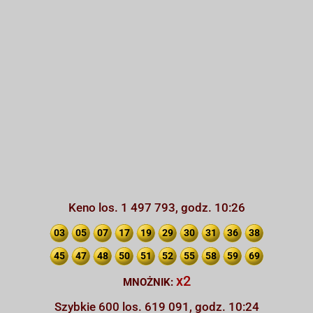
Keno los. 1 497 793, godz. 10:26
03
05
07
17
19
29
30
31
36
38
45
47
48
50
51
52
55
58
59
69
x2
MNOŻNIK:
Szybkie 600 los. 619 091, godz. 10:24