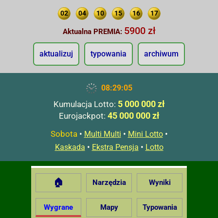
02
04
10
15
16
17
5900 zł
Aktualna PREMIA:
aktualizuj
typowania
archiwum
08:29:06
5 000 000 zł
Kumulacja Lotto:
45 000 000 zł
Eurojackpot:
Sobota
•
•
•
Multi Multi
Mini Lotto
•
•
Kaskada
Ekstra Pensja
Lotto
🏠
Narzędzia
Wyniki
Wygrane
Mapy
Typowania