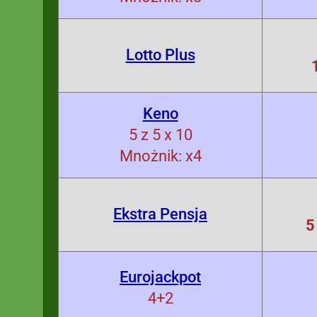
Lotto Plus
Keno
5 z 5 x 10
Mnożnik: x4
Ekstra Pensja
5
Eurojackpot
4+2