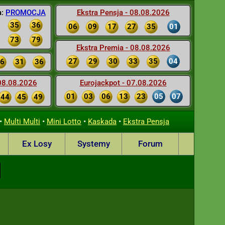
a:
PROMOCJA
Ekstra Pensja - 08.08.2026
35
36
06
09
17
27
35
01
73
79
Ekstra Premia - 08.08.2026
27
29
30
33
35
04
6
31
36
 08.08.2026
Eurojackpot - 07.08.2026
01
03
06
13
23
05
07
44
45
49
•
•
•
•
Multi Multi
Mini Lotto
Kaskada
Ekstra Pensja
Ex Losy
Systemy
Forum