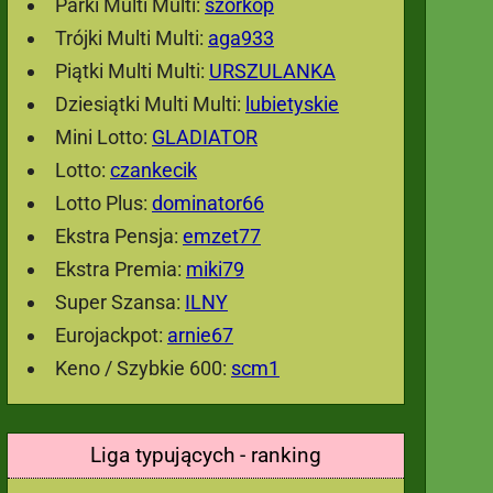
Parki Multi Multi:
szorkop
Trójki Multi Multi:
aga933
Piątki Multi Multi:
URSZULANKA
Dziesiątki Multi Multi:
lubietyskie
Mini Lotto:
GLADIATOR
Lotto:
czankecik
Lotto Plus:
dominator66
Ekstra Pensja:
emzet77
Ekstra Premia:
miki79
Super Szansa:
ILNY
Eurojackpot:
arnie67
Keno / Szybkie 600:
scm1
Liga typujących - ranking