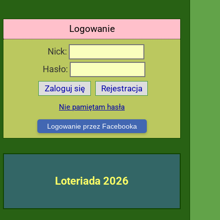
Logowanie
Nick:
Hasło:
Zaloguj się
Rejestracja
Nie pamiętam hasła
Logowanie przez Facebooka
Loteriada 2026