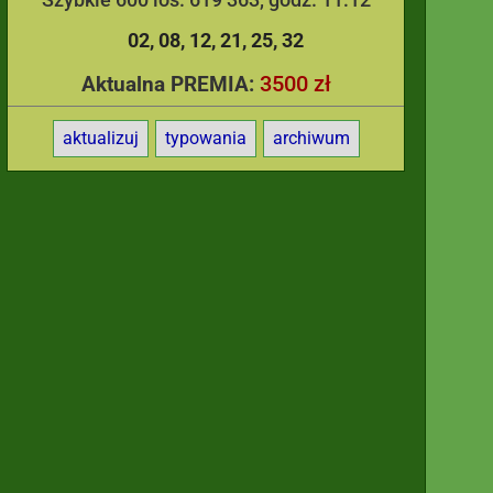
02
08
12
21
25
32
3500 zł
Aktualna PREMIA:
aktualizuj
typowania
archiwum