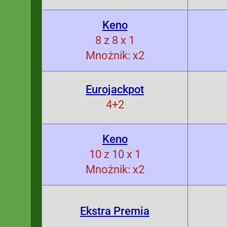
Keno
8 z 8 x 1
Mnożnik: x2
Eurojackpot
4+2
Keno
10 z 10 x 1
Mnożnik: x2
Ekstra Premia