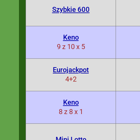
Szybkie 600
Keno
9 z 10 x 5
Eurojackpot
4+2
Keno
8 z 8 x 1
Mini Lotto