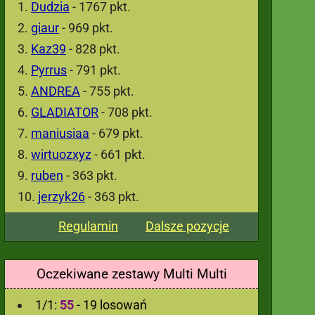
Dudzia
- 1767 pkt.
giaur
- 969 pkt.
Kaz39
- 828 pkt.
Pyrrus
- 791 pkt.
ANDREA
- 755 pkt.
GLADIATOR
- 708 pkt.
maniusiaa
- 679 pkt.
wirtuozxyz
- 661 pkt.
ruben
- 363 pkt.
jerzyk26
- 363 pkt.
Regulamin
Dalsze pozycje
Oczekiwane zestawy Multi Multi
1/1:
55
- 19 losowań