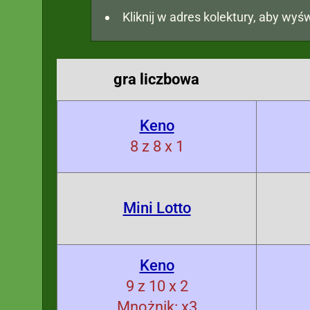
Kliknij w adres kolektury, aby wyśw
gra liczbowa
Keno
8 z 8 x 1
Mini Lotto
Keno
9 z 10 x 2
Mnożnik: x3