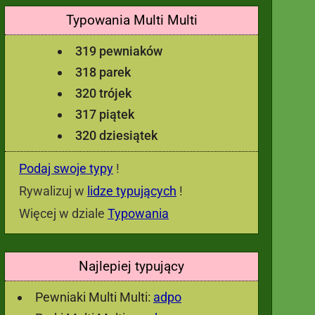
Typowania Multi Multi
319 pewniaków
318 parek
320 trójek
317 piątek
320 dziesiątek
Podaj swoje typy
!
Rywalizuj w
lidze typujących
!
Więcej w dziale
Typowania
Najlepiej typujący
Pewniaki Multi Multi:
adpo