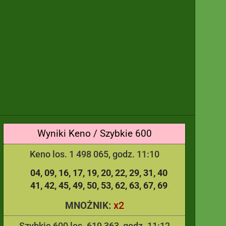
Wyniki Keno / Szybkie 600
Keno los. 1 498 065, godz. 11:10
04
09
16
17
19
20
22
29
31
40
41
42
45
49
50
53
62
63
67
69
x2
MNOŻNIK:
Szybkie 600 los. 619 363, godz. 11:12