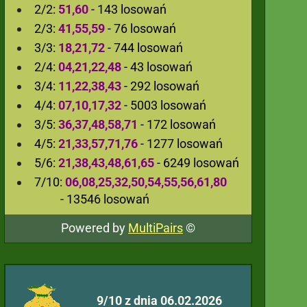
2/2:
51,60
- 143 losowań
2/3:
41,55,59
- 76 losowań
3/3:
18,21,72
- 744 losowań
2/4:
04,21,22,48
- 43 losowań
3/4:
11,22,38,43
- 292 losowań
4/4:
07,10,17,32
- 5003 losowań
3/5:
36,37,48,58,71
- 172 losowań
4/5:
21,33,57,71,76
- 1277 losowań
5/6:
21,38,43,48,61,65
- 6249 losowań
7/10:
06,08,25,32,50,54,55,56,61,80
- 13546 losowań
Powered by
MultiPairs
©
9/10 z dnia 06.02.2026