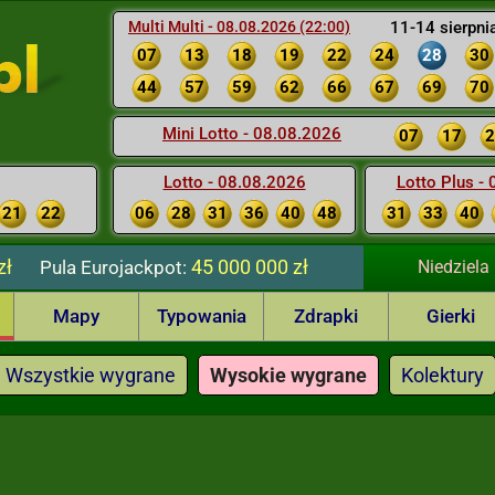
Multi Multi - 08.08.2026 (22:00)
11-14 sierpni
07
13
18
19
22
24
28
30
44
57
59
62
66
67
69
70
Mini Lotto - 08.08.2026
07
17
2
Lotto - 08.08.2026
Lotto Plus -
21
22
06
28
31
36
40
48
31
33
40
zł
45 000 000 zł
Pula
Eurojackpot:
Niedziela
Mapy
Typowania
Zdrapki
Gierki
Wszystkie wygrane
Wysokie wygrane
Kolektury