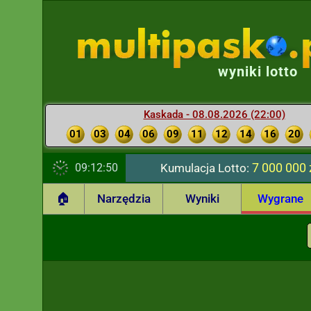
wyniki lotto
Kaskada - 08.08.2026 (22:00)
01
03
04
06
09
11
12
14
16
20
7 000 000 
09:12:51
Kumulacja Lotto:
🏠
Narzędzia
Wyniki
Wygrane