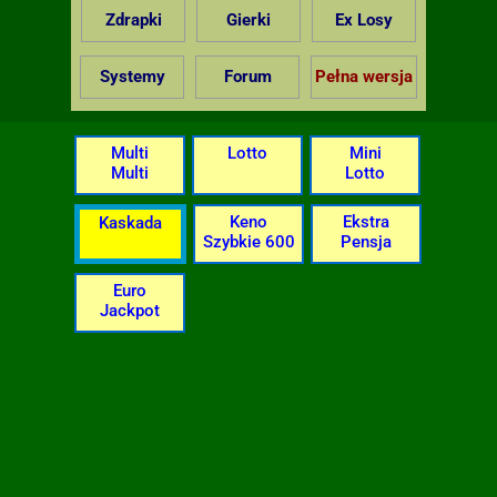
Zdrapki
Gierki
Ex Losy
Systemy
Forum
Pełna wersja
Multi
Lotto
Mini
Multi
Lotto
Keno
Ekstra
Kaskada
Szybkie 600
Pensja
Euro
Jackpot