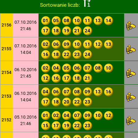
Sortowanie liczb:
01
05
08
10
11
13
14
07.10.2016
2156
21:46
17
18
19
21
24
02
06
09
10
11
12
13
07.10.2016
2155
14:04
16
18
22
23
24
02
04
05
06
07
08
10
06.10.2016
2154
21:45
12
16
17
18
21
04
06
07
08
09
13
16
06.10.2016
2153
14:04
17
18
20
22
23
01
02
04
07
09
10
12
05.10.2016
2152
21:46
15
17
19
22
23