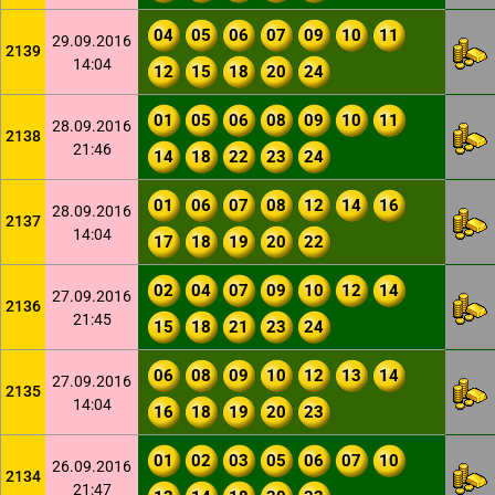
04
05
06
07
09
10
11
29.09.2016
2139
14:04
12
15
18
20
24
01
05
06
08
09
10
11
28.09.2016
2138
21:46
14
18
22
23
24
01
06
07
08
12
14
16
28.09.2016
2137
14:04
17
18
19
20
22
02
04
07
09
10
12
14
27.09.2016
2136
21:45
15
18
21
23
24
06
08
09
10
12
13
14
27.09.2016
2135
14:04
16
18
19
20
23
01
02
03
05
06
07
10
26.09.2016
2134
21:47