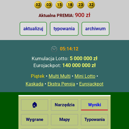
02
03
15
18
23
32
900 zł
Aktualna PREMIA:
aktualizuj
typowania
archiwum
05:14:13
5 000 000 zł
Kumulacja Lotto:
140 000 000 zł
Eurojackpot:
Piątek
•
•
•
Multi Multi
Mini Lotto
•
•
Kaskada
Ekstra Pensja
Eurojackpot
🏠
Narzędzia
Wyniki
Wygrane
Mapy
Typowania