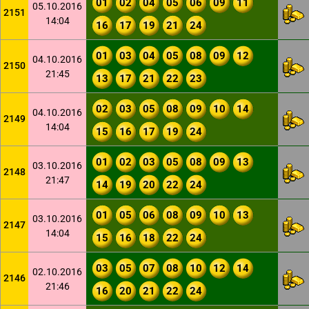
01
02
04
05
06
09
11
05.10.2016
2151
14:04
16
17
19
21
24
01
03
04
05
08
09
12
04.10.2016
2150
21:45
13
17
21
22
23
02
03
05
08
09
10
14
04.10.2016
2149
14:04
15
16
17
19
24
01
02
03
05
08
09
13
03.10.2016
2148
21:47
14
19
20
22
24
01
05
06
08
09
10
13
03.10.2016
2147
14:04
15
16
18
22
24
03
05
07
08
10
12
14
02.10.2016
2146
21:46
16
20
21
22
24