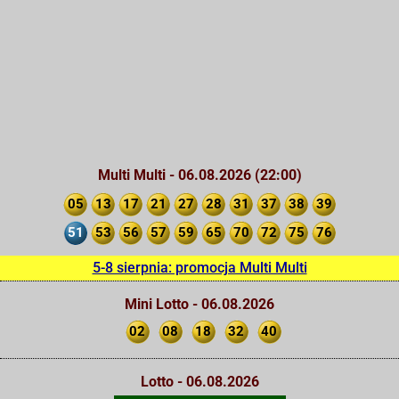
Multi Multi - 06.08.2026 (22:00)
05
13
17
21
27
28
31
37
38
39
51
53
56
57
59
65
70
72
75
76
5-8 sierpnia: promocja Multi Multi
Mini Lotto - 06.08.2026
02
08
18
32
40
Lotto - 06.08.2026