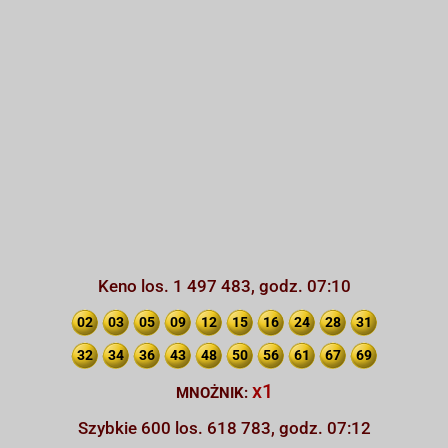
Keno los. 1 497 483, godz. 07:10
02
03
05
09
12
15
16
24
28
31
32
34
36
43
48
50
56
61
67
69
x1
MNOŻNIK:
Szybkie 600 los. 618 783, godz. 07:12