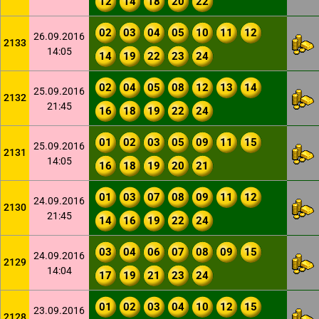
12
14
18
20
22
02
03
04
05
10
11
12
26.09.2016
2133
14:05
14
19
22
23
24
02
04
05
08
12
13
14
25.09.2016
2132
21:45
16
18
19
22
24
01
02
03
05
09
11
15
25.09.2016
2131
14:05
16
18
19
20
21
01
03
07
08
09
11
12
24.09.2016
2130
21:45
14
16
19
22
24
03
04
06
07
08
09
15
24.09.2016
2129
14:04
17
19
21
23
24
01
02
03
04
10
12
15
23.09.2016
2128