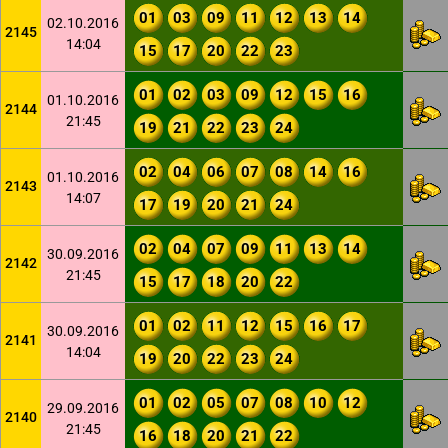
01
03
09
11
12
13
14
02.10.2016
2145
14:04
15
17
20
22
23
01
02
03
09
12
15
16
01.10.2016
2144
21:45
19
21
22
23
24
02
04
06
07
08
14
16
01.10.2016
2143
14:07
17
19
20
21
24
02
04
07
09
11
13
14
30.09.2016
2142
21:45
15
17
18
20
22
01
02
11
12
15
16
17
30.09.2016
2141
14:04
19
20
22
23
24
01
02
05
07
08
10
12
29.09.2016
2140
21:45
16
18
20
21
22