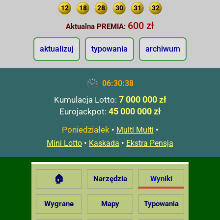
12
18
28
30
31
32
600 zł
Aktualna PREMIA:
aktualizuj
typowania
archiwum
06:30:39
7 000 000 zł
Kumulacja Lotto:
45 000 000 zł
Eurojackpot:
Poniedziałek
•
•
Multi Multi
•
•
Mini Lotto
Kaskada
Ekstra Pensja
🏠
Narzędzia
Wyniki
Wygrane
Mapy
Typowania