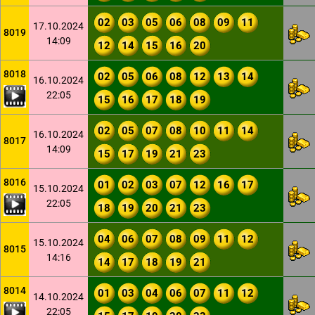
02
03
05
06
08
09
11
17.10.2024
8019
14:09
12
14
15
16
20
8018
02
05
06
08
12
13
14
16.10.2024
22:05
15
16
17
18
19
02
05
07
08
10
11
14
16.10.2024
8017
14:09
15
17
19
21
23
8016
01
02
03
07
12
16
17
15.10.2024
22:05
18
19
20
21
23
04
06
07
08
09
11
12
15.10.2024
8015
14:16
14
17
18
19
21
8014
01
03
04
06
07
11
12
14.10.2024
22:05