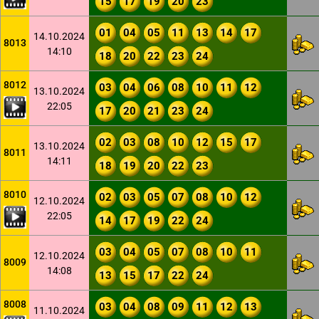
15
17
19
20
23
01
04
05
11
13
14
17
14.10.2024
8013
14:10
18
20
22
23
24
8012
03
04
06
08
10
11
12
13.10.2024
22:05
17
20
21
23
24
02
03
08
10
12
15
17
13.10.2024
8011
14:11
18
19
20
22
23
8010
02
03
05
07
08
10
12
12.10.2024
22:05
14
17
19
22
24
03
04
05
07
08
10
11
12.10.2024
8009
14:08
13
15
17
22
24
8008
03
04
08
09
11
12
13
11.10.2024