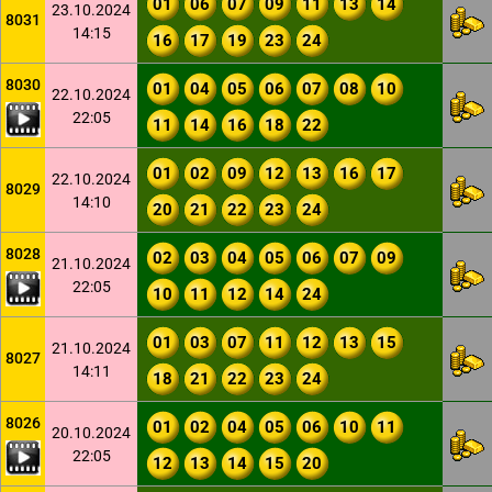
01
06
07
09
11
13
14
23.10.2024
8031
14:15
16
17
19
23
24
8030
01
04
05
06
07
08
10
22.10.2024
22:05
11
14
16
18
22
01
02
09
12
13
16
17
22.10.2024
8029
14:10
20
21
22
23
24
8028
02
03
04
05
06
07
09
21.10.2024
22:05
10
11
12
14
24
01
03
07
11
12
13
15
21.10.2024
8027
14:11
18
21
22
23
24
8026
01
02
04
05
06
10
11
20.10.2024
22:05
12
13
14
15
20