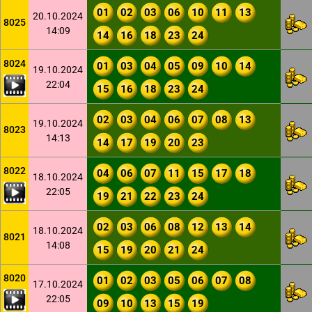
01
02
03
06
10
11
13
20.10.2024
8025
14:09
14
16
18
23
24
8024
01
03
04
05
09
10
14
19.10.2024
22:04
15
16
18
23
24
02
03
04
06
07
08
13
19.10.2024
8023
14:13
14
17
19
20
23
8022
04
06
07
11
15
17
18
18.10.2024
22:05
19
21
22
23
24
02
03
06
08
12
13
14
18.10.2024
8021
14:08
15
19
20
21
24
8020
01
02
03
05
06
07
08
17.10.2024
22:05
09
10
13
15
19