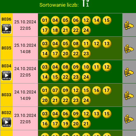
Sortowanie liczb:
8036
01
04
05
06
12
14
15
25.10.2024
22:05
17
18
21
22
24
03
04
05
08
11
12
13
25.10.2024
8035
14:08
14
17
20
22
23
8034
03
04
08
09
10
11
12
24.10.2024
22:05
14
15
22
23
24
01
07
09
12
15
16
17
24.10.2024
8033
14:09
20
21
22
23
24
8032
03
04
06
09
12
13
15
23.10.2024
22:05
16
17
19
20
21