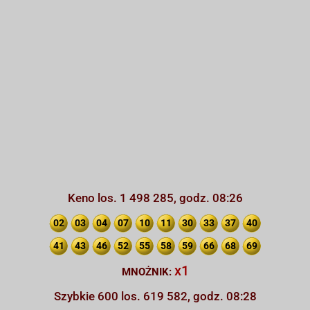
Keno los. 1 498 285, godz. 08:26
02
03
04
07
10
11
30
33
37
40
41
43
46
52
55
58
59
66
68
69
x1
MNOŻNIK:
Szybkie 600 los. 619 582, godz. 08:28