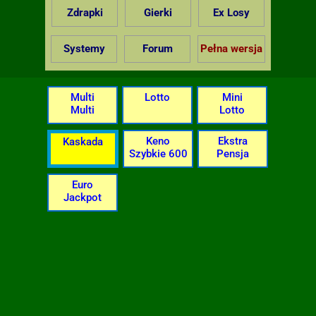
Zdrapki
Gierki
Ex Losy
Systemy
Forum
Pełna wersja
Multi
Lotto
Mini
Multi
Lotto
Keno
Ekstra
Kaskada
Szybkie 600
Pensja
Euro
Jackpot