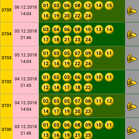
01
03
06
08
12
14
15
06.12.2018
3735
14:04
16
19
20
22
24
03
04
06
08
10
13
14
05.12.2018
3734
21:46
17
18
21
23
24
01
03
05
07
09
10
11
05.12.2018
3733
14:04
12
14
19
22
24
01
02
03
06
09
10
11
04.12.2018
3732
21:45
12
14
17
18
22
02
03
05
07
08
11
12
04.12.2018
3731
14:04
14
17
19
20
23
01
03
06
08
09
10
11
03.12.2018
3730
21:46
13
16
19
21
23