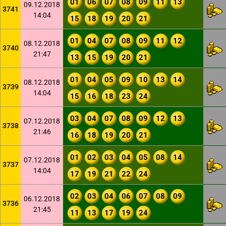
01
06
07
08
09
11
13
09.12.2018
3741
14:04
15
18
19
20
21
01
04
07
08
09
11
12
08.12.2018
3740
21:47
13
15
19
20
21
01
04
05
09
10
13
14
08.12.2018
3739
14:04
15
16
18
23
24
03
04
07
08
09
12
13
07.12.2018
3738
21:46
16
18
19
20
21
01
02
03
04
05
08
14
07.12.2018
3737
14:04
17
19
21
22
24
02
03
04
06
07
08
09
06.12.2018
3736
21:45
11
13
17
19
24