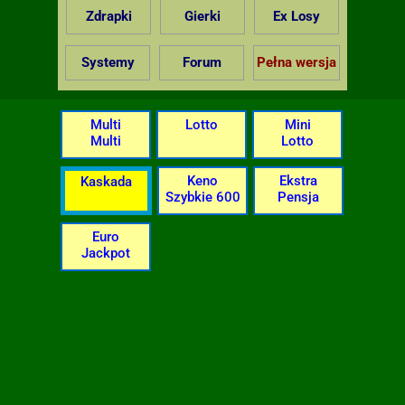
Zdrapki
Gierki
Ex Losy
Systemy
Forum
Pełna wersja
Multi
Lotto
Mini
Multi
Lotto
Keno
Ekstra
Kaskada
Szybkie 600
Pensja
Euro
Jackpot