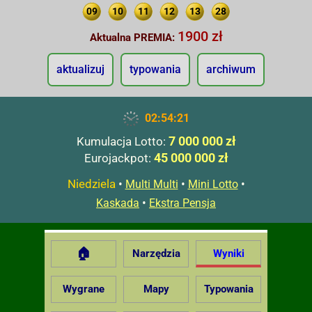
09
10
11
12
13
28
1900 zł
Aktualna PREMIA:
aktualizuj
typowania
archiwum
02:54:22
7 000 000 zł
Kumulacja Lotto:
45 000 000 zł
Eurojackpot:
Niedziela
•
•
•
Multi Multi
Mini Lotto
•
Kaskada
Ekstra Pensja
🏠
Narzędzia
Wyniki
Wygrane
Mapy
Typowania