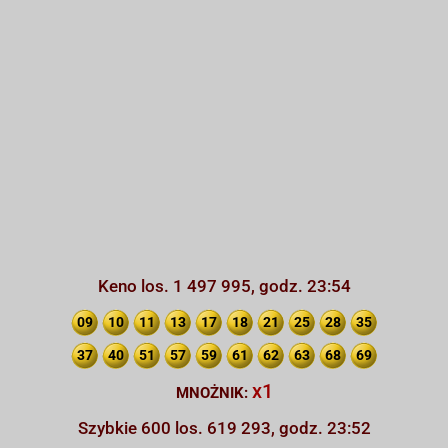
Keno los. 1 497 995, godz. 23:54
09
10
11
13
17
18
21
25
28
35
37
40
51
57
59
61
62
63
68
69
x1
MNOŻNIK:
Szybkie 600 los. 619 293, godz. 23:52