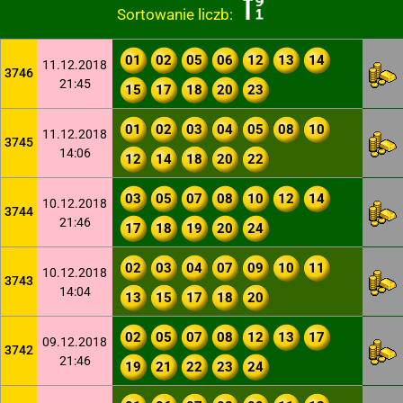
Sortowanie liczb:
01
02
05
06
12
13
14
11.12.2018
3746
21:45
15
17
18
20
23
01
02
03
04
05
08
10
11.12.2018
3745
14:06
12
14
18
20
22
03
05
07
08
10
12
14
10.12.2018
3744
21:46
17
18
19
20
24
02
03
04
07
09
10
11
10.12.2018
3743
14:04
13
15
17
18
20
02
05
07
08
12
13
17
09.12.2018
3742
21:46
19
21
22
23
24