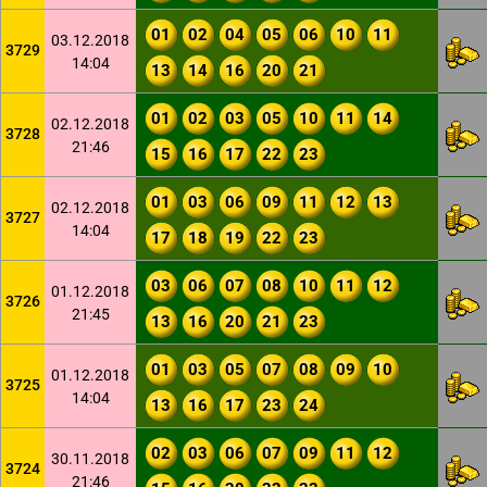
01
02
04
05
06
10
11
03.12.2018
3729
14:04
13
14
16
20
21
01
02
03
05
10
11
14
02.12.2018
3728
21:46
15
16
17
22
23
01
03
06
09
11
12
13
02.12.2018
3727
14:04
17
18
19
22
23
03
06
07
08
10
11
12
01.12.2018
3726
21:45
13
16
20
21
23
01
03
05
07
08
09
10
01.12.2018
3725
14:04
13
16
17
23
24
02
03
06
07
09
11
12
30.11.2018
3724
21:46