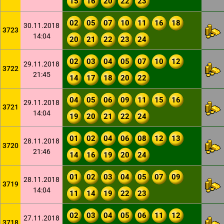
15
16
20
22
23
02
05
07
10
11
16
18
30.11.2018
3723
14:04
20
21
22
23
24
02
03
04
05
07
10
12
29.11.2018
3722
21:45
14
17
18
20
22
04
05
06
09
11
15
16
29.11.2018
3721
14:04
19
20
21
22
24
01
02
04
06
08
12
13
28.11.2018
3720
21:46
14
16
19
20
24
01
02
03
04
05
07
09
28.11.2018
3719
14:04
11
14
19
22
23
02
03
04
05
06
11
12
27.11.2018
3718