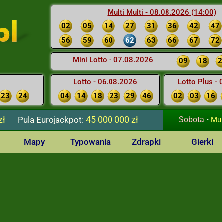
Multi Multi - 08.08.2026 (14:00)
02
05
14
27
31
36
42
47
56
59
60
62
63
66
67
72
Mini Lotto - 07.08.2026
09
18
2
Lotto - 06.08.2026
Lotto Plus -
23
24
04
14
18
23
29
46
02
03
16
zł
45 000 000 zł
Pula
Eurojackpot:
Sobota
•
Mul
Mapy
Typowania
Zdrapki
Gierki