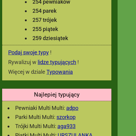
254 pewniaków
254 parek
257 trójek
255 piątek
259 dziesiątek
Podaj swoje typy
!
Rywalizuj w
lidze typujących
!
Więcej w dziale
Typowania
Najlepiej typujący
Pewniaki Multi Multi:
adpo
Parki Multi Multi:
szorkop
Trójki Multi Multi:
aga933
Piątki Multi Multi:
URSZULANKA