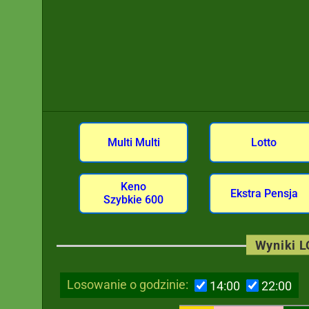
Multi Multi
Lotto
Keno
Ekstra Pensja
Szybkie 600
Wyniki 
Losowanie o godzinie:
14:00
22:00