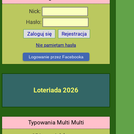
Nick:
Hasło:
Zaloguj się
Rejestracja
Nie pamiętam hasła
Logowanie przez Facebooka
Loteriada 2026
Typowania Multi Multi