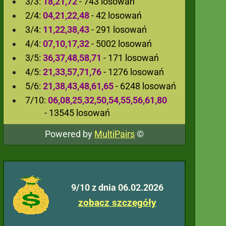
3/3:
18,21,72
- 743 losowań
2/4:
04,21,22,48
- 42 losowań
3/4:
11,22,38,43
- 291 losowań
4/4:
07,10,17,32
- 5002 losowań
3/5:
36,37,48,58,71
- 171 losowań
4/5:
21,33,57,71,76
- 1276 losowań
5/6:
21,38,43,48,61,65
- 6248 losowań
7/10:
06,08,25,32,50,54,55,56,61,80
- 13545 losowań
Powered by
MultiPairs
©
9/10 z dnia 06.02.2026
zobacz szczegóły