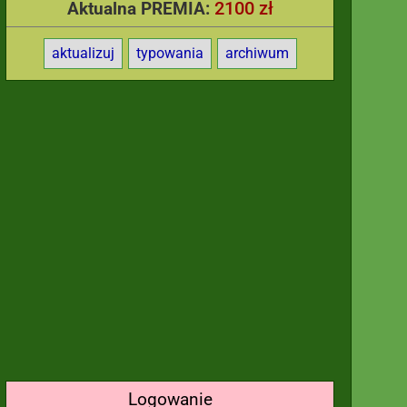
2100 zł
Aktualna PREMIA:
aktualizuj
typowania
archiwum
Logowanie