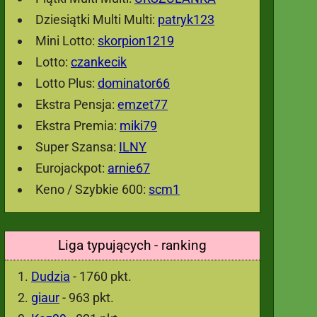
Dziesiątki Multi Multi:
patryk123
Mini Lotto:
skorpion1219
Lotto:
czankecik
Lotto Plus:
dominator66
Ekstra Pensja:
emzet77
Ekstra Premia:
miki79
Super Szansa:
ILNY
Eurojackpot:
arnie67
Keno / Szybkie 600:
scm1
Liga typujących - ranking
Dudzia
- 1760 pkt.
giaur
- 963 pkt.