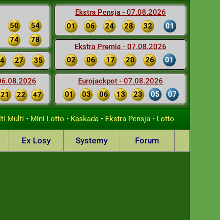
Ekstra Pensja - 07.08.2026
50
54
01
06
24
28
32
01
74
78
Ekstra Premia - 07.08.2026
02
06
17
20
26
01
4
27
35
 06.08.2026
Eurojackpot - 07.08.2026
01
03
06
13
23
05
07
21
22
47
•
•
•
•
ti Multi
Mini Lotto
Kaskada
Ekstra Pensja
Lotto
Ex Losy
Systemy
Forum