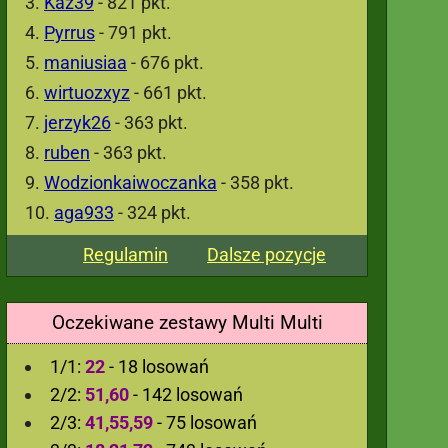
Kaz39
- 821 pkt.
Pyrrus
- 791 pkt.
maniusiaa
- 676 pkt.
wirtuozxyz
- 661 pkt.
jerzyk26
- 363 pkt.
ruben
- 363 pkt.
Wodzionkaiwoczanka
- 358 pkt.
aga933
- 324 pkt.
Regulamin
Dalsze pozycje
Oczekiwane zestawy Multi Multi
1/1:
22
- 18 losowań
2/2:
51,60
- 142 losowań
2/3:
41,55,59
- 75 losowań