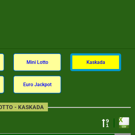
Mini Lotto
Kaskada
Euro Jackpot
LOTTO - KASKADA