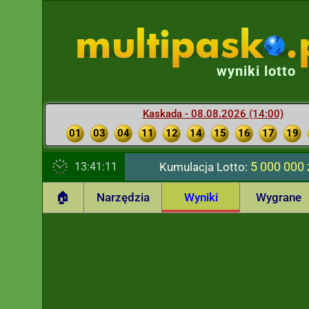
wyniki lotto
Kaskada - 08.08.2026 (14:00)
01
03
04
11
12
14
15
16
17
19
5 000 000 
13:41:12
Kumulacja Lotto:
🏠
Narzędzia
Wyniki
Wygrane