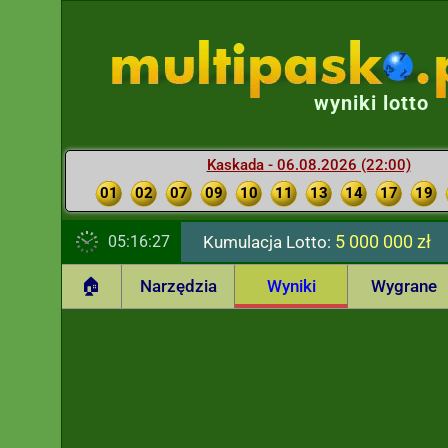
wyniki lotto
Kaskada - 06.08.2026 (22:00)
01
02
07
09
10
11
13
14
17
19
5 000 000 zł
05:16:28
Kumulacja Lotto:
🏠
Narzędzia
Wyniki
Wygrane