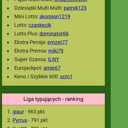
Dziesiątki Multi Multi:
patryk123
Mini Lotto:
skorpion1219
Lotto:
czankecik
Lotto Plus:
dominator66
Ekstra Pensja:
emzet77
Ekstra Premia:
miki79
Super Szansa:
ILNY
Eurojackpot:
arnie67
Keno / Szybkie 600:
scm1
Liga typujących - ranking
giaur
- 963 pkt.
Pyrrus
- 791 pkt.