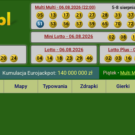
Multi Multi - 06.08.2026 (22:00)
5-8 sierpni
05
13
17
21
27
28
31
37
51
53
56
57
59
65
70
72
Mini Lotto - 06.08.2026
02
08
1
Lotto - 06.08.2026
Lotto Plus -
20
24
04
14
18
23
29
46
02
03
16
140 000 000 zł
Kumulacja
Eurojackpot:
Piątek
•
Multi M
Mapy
Typowania
Zdrapki
Gierki