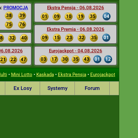
a:
PROMOCJA
Ekstra Pensja - 06.08.2026
38
39
01
09
10
19
35
04
75
76
Ekstra Premia - 06.08.2026
09
15
23
32
35
01
8
32
40
 06.08.2026
Eurojackpot - 04.08.2026
03
17
30
35
43
01
12
21
22
47
•
•
•
•
ulti
Mini Lotto
Kaskada
Ekstra Pensja
Eurojackpot
Ex Losy
Systemy
Forum