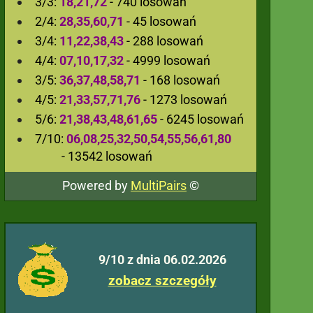
3/3:
18,21,72
- 740 losowań
2/4:
28,35,60,71
- 45 losowań
3/4:
11,22,38,43
- 288 losowań
4/4:
07,10,17,32
- 4999 losowań
3/5:
36,37,48,58,71
- 168 losowań
4/5:
21,33,57,71,76
- 1273 losowań
5/6:
21,38,43,48,61,65
- 6245 losowań
7/10:
06,08,25,32,50,54,55,56,61,80
- 13542 losowań
Powered by
MultiPairs
©
9/10 z dnia 06.02.2026
zobacz szczegóły