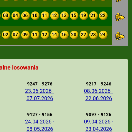
03
04
06
10
11
12
13
15
19
21
22
02
07
09
11
12
14
16
20
22
23
24
alne losowania
9247 - 9276
9217 - 9246
23.06.2026 -
08.06.2026 -
07.07.2026
22.06.2026
9127 - 9156
9097 - 9126
24.04.2026 -
09.04.2026 -
08.05.2026
23.04.2026