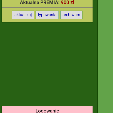
900 zł
Aktualna PREMIA:
aktualizuj
typowania
archiwum
Logowanie