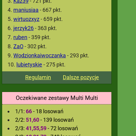
Kaz39
- 721 pkt.
maniusiaa
- 667 pkt.
wirtuozxyz
- 659 pkt.
jerzyk26
- 363 pkt.
ruben
- 359 pkt.
ZaO
- 302 pkt.
Wodzionkaiwoczanka
- 293 pkt.
lubietyskie
- 275 pkt.
Regulamin
Dalsze pozycje
Oczekiwane zestawy Multi Multi
1/1:
66
- 18 losowań
2/2:
51,60
- 139 losowań
2/3:
41,55,59
- 72 losowań