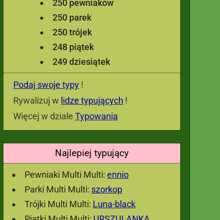
250 pewniaków
250 parek
250 trójek
248 piątek
249 dziesiątek
Podaj swoje typy
!
Rywalizuj w
lidze typujących
!
Więcej w dziale
Typowania
Najlepiej typujący
Pewniaki Multi Multi:
ennio
Parki Multi Multi:
szorkop
Trójki Multi Multi:
Luna-black
Piątki Multi Multi:
URSZULANKA