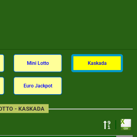
Mini Lotto
Kaskada
Euro Jackpot
LOTTO - KASKADA