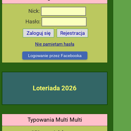
Nick:
Hasło:
Zaloguj się
Rejestracja
Nie pamiętam hasła
Logowanie przez Facebooka
Loteriada 2026
Typowania Multi Multi