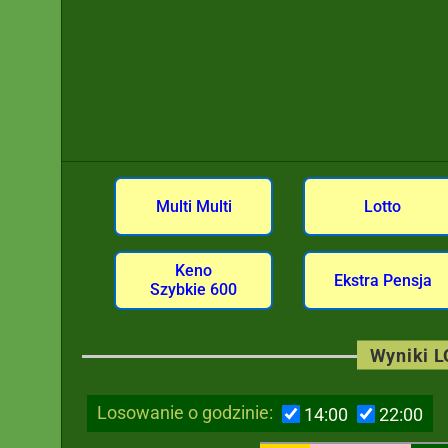
Multi Multi
Lotto
Keno
Ekstra Pensja
Szybkie 600
Wyniki 
Losowanie o godzinie:
14:00
22:00