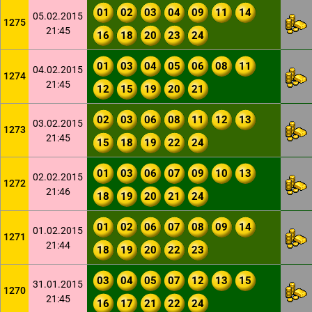
01
02
03
04
09
11
14
05.02.2015
1275
21:45
16
18
20
23
24
01
03
04
05
06
08
11
04.02.2015
1274
21:45
12
15
19
20
21
02
03
06
08
11
12
13
03.02.2015
1273
21:45
15
18
19
22
24
01
03
06
07
09
10
13
02.02.2015
1272
21:46
18
19
20
21
24
01
02
06
07
08
09
14
01.02.2015
1271
21:44
18
19
20
22
23
03
04
05
07
12
13
15
31.01.2015
1270
21:45
16
17
21
22
24