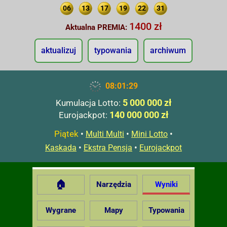
06
13
17
19
22
31
1400 zł
Aktualna PREMIA:
aktualizuj
typowania
archiwum
08:01:30
5 000 000 zł
Kumulacja Lotto:
140 000 000 zł
Eurojackpot:
Piątek
•
•
•
Multi Multi
Mini Lotto
•
•
Kaskada
Ekstra Pensja
Eurojackpot
🏠
Narzędzia
Wyniki
Wygrane
Mapy
Typowania