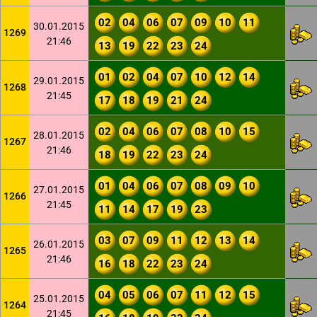
02
04
06
07
09
10
11
30.01.2015
1269
21:46
13
19
22
23
24
01
02
04
07
10
12
14
29.01.2015
1268
21:45
17
18
19
21
24
02
04
06
07
08
10
15
28.01.2015
1267
21:46
18
19
22
23
24
01
04
06
07
08
09
10
27.01.2015
1266
21:45
11
14
17
19
23
03
07
09
11
12
13
14
26.01.2015
1265
21:46
16
18
22
23
24
04
05
06
07
11
12
15
25.01.2015
1264
21:45