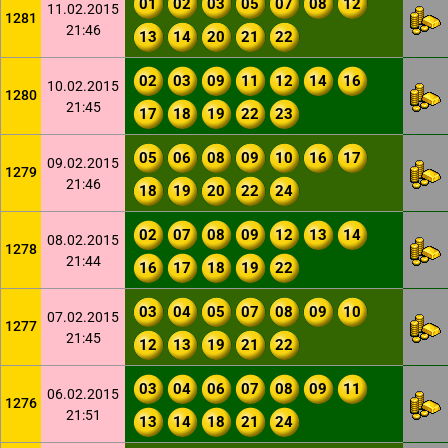
01
02
03
05
07
08
12
11.02.2015
1281
21:46
13
14
20
21
22
02
03
09
11
12
14
16
10.02.2015
1280
21:45
17
18
19
22
23
05
06
08
09
10
16
17
09.02.2015
1279
21:46
18
19
20
22
24
02
07
08
09
12
13
14
08.02.2015
1278
21:44
16
17
18
19
22
03
04
05
07
08
09
10
07.02.2015
1277
21:45
12
13
19
21
22
03
04
06
07
08
09
11
06.02.2015
1276
21:51
13
14
18
21
24