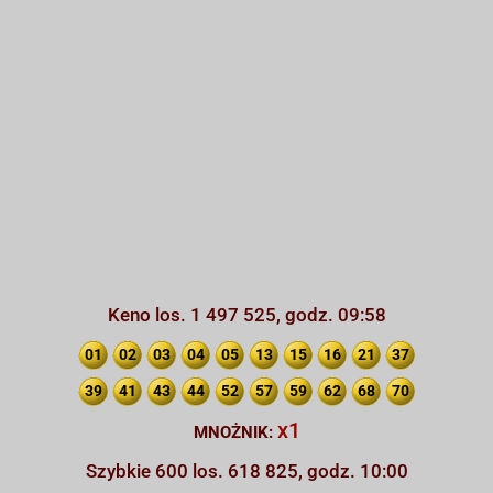
Keno los. 1 497 525, godz. 09:58
01
02
03
04
05
13
15
16
21
37
39
41
43
44
52
57
59
62
68
70
x1
MNOŻNIK:
Szybkie 600 los. 618 825, godz. 10:00