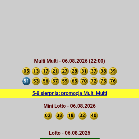
Multi Multi - 06.08.2026 (22:00)
05
13
17
21
27
28
31
37
38
39
51
53
56
57
59
65
70
72
75
76
5-8 sierpnia: promocja Multi Multi
Mini Lotto - 06.08.2026
02
08
18
32
40
Lotto - 06.08.2026