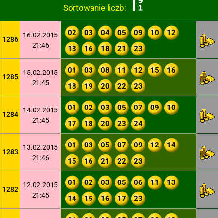
Sortowanie liczb:
02
03
04
05
09
10
12
16.02.2015
1286
21:46
13
16
18
21
23
01
03
08
11
12
15
16
15.02.2015
1285
21:45
18
19
20
22
23
01
02
03
05
07
09
10
14.02.2015
1284
21:45
17
18
20
23
24
01
03
05
07
09
12
14
13.02.2015
1283
21:46
15
16
21
22
23
01
02
03
05
06
11
13
12.02.2015
1282
21:45
14
15
16
17
23