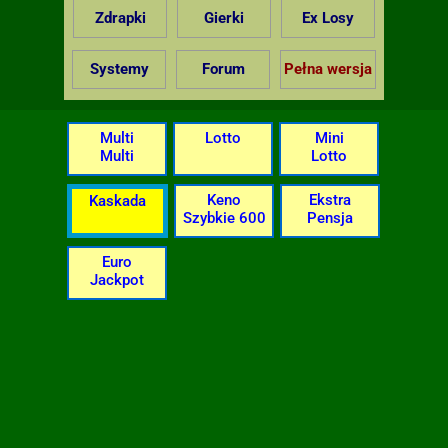
Zdrapki
Gierki
Ex Losy
Systemy
Forum
Pełna wersja
Multi
Lotto
Mini
Multi
Lotto
Keno
Ekstra
Kaskada
Szybkie 600
Pensja
Euro
Jackpot