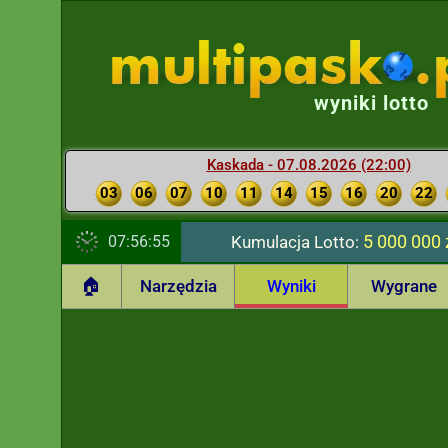
wyniki lotto
Kaskada - 07.08.2026 (22:00)
03
06
07
10
11
14
15
16
20
22
5 000 000 
07:56:56
Kumulacja Lotto:
🏠
Narzędzia
Wyniki
Wygrane