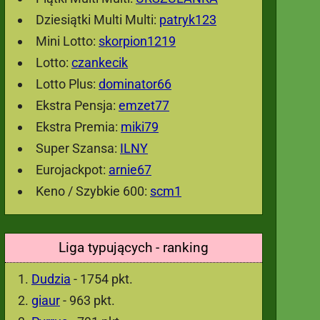
Dziesiątki Multi Multi:
patryk123
Mini Lotto:
skorpion1219
Lotto:
czankecik
Lotto Plus:
dominator66
Ekstra Pensja:
emzet77
Ekstra Premia:
miki79
Super Szansa:
ILNY
Eurojackpot:
arnie67
Keno / Szybkie 600:
scm1
Liga typujących - ranking
Dudzia
- 1754 pkt.
giaur
- 963 pkt.