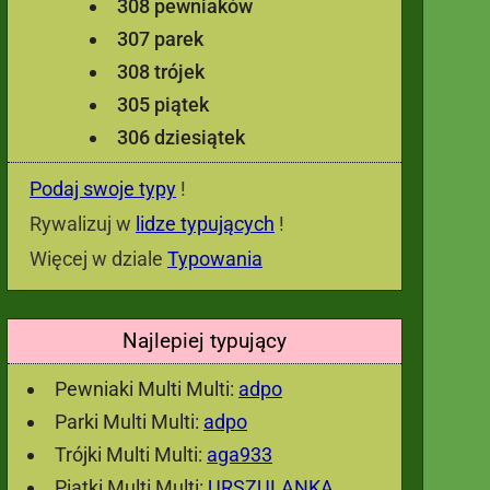
308 pewniaków
307 parek
308 trójek
305 piątek
306 dziesiątek
Podaj swoje typy
!
Rywalizuj w
lidze typujących
!
Więcej w dziale
Typowania
Najlepiej typujący
Pewniaki Multi Multi:
adpo
Parki Multi Multi:
adpo
Trójki Multi Multi:
aga933
Piątki Multi Multi:
URSZULANKA