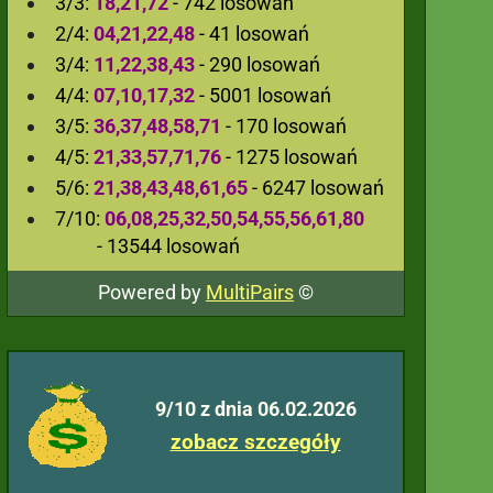
3/3:
18,21,72
- 742 losowań
2/4:
04,21,22,48
- 41 losowań
3/4:
11,22,38,43
- 290 losowań
4/4:
07,10,17,32
- 5001 losowań
3/5:
36,37,48,58,71
- 170 losowań
4/5:
21,33,57,71,76
- 1275 losowań
5/6:
21,38,43,48,61,65
- 6247 losowań
7/10:
06,08,25,32,50,54,55,56,61,80
- 13544 losowań
Powered by
MultiPairs
©
9/10 z dnia 06.02.2026
zobacz szczegóły