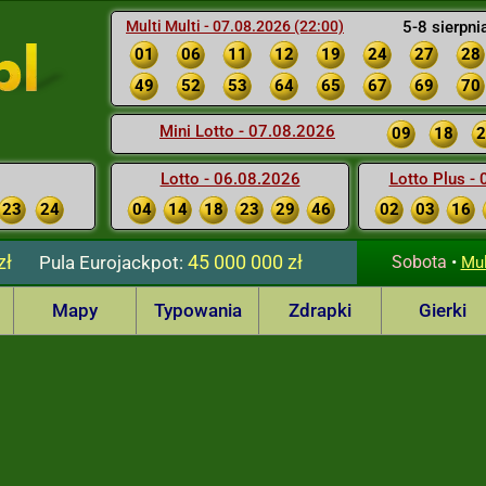
Multi Multi - 07.08.2026 (22:00)
5-8 sierpni
01
06
11
12
19
24
27
28
49
52
53
64
65
67
69
70
Mini Lotto - 07.08.2026
09
18
2
Lotto - 06.08.2026
Lotto Plus -
23
24
04
14
18
23
29
46
02
03
16
zł
45 000 000 zł
Pula
Eurojackpot:
Sobota
•
Mul
Mapy
Typowania
Zdrapki
Gierki