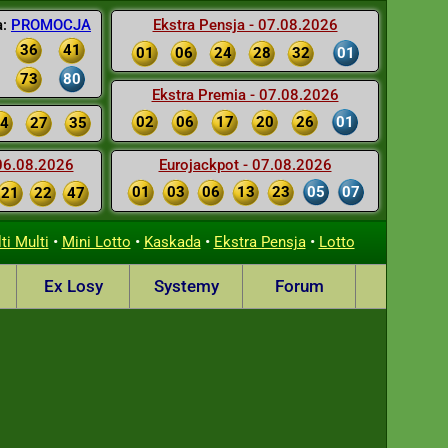
a:
PROMOCJA
Ekstra Pensja - 07.08.2026
36
41
01
06
24
28
32
01
73
80
Ekstra Premia - 07.08.2026
02
06
17
20
26
01
4
27
35
 06.08.2026
Eurojackpot - 07.08.2026
01
03
06
13
23
05
07
21
22
47
•
•
•
•
ti Multi
Mini Lotto
Kaskada
Ekstra Pensja
Lotto
Ex Losy
Systemy
Forum