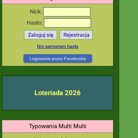
Nick:
Hasło:
Zaloguj się
Rejestracja
Nie pamiętam hasła
Logowanie przez Facebooka
Loteriada 2026
Typowania Multi Multi