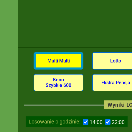
Multi Multi
Lotto
Keno
Ekstra Pensja
Szybkie 600
Wyniki LO
Losowanie o godzinie:
14:00
22:00