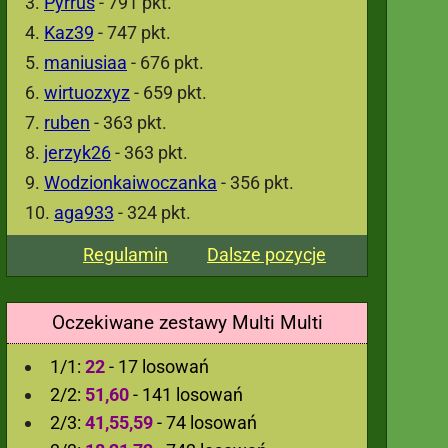
Pyrrus
- 791 pkt.
Kaz39
- 747 pkt.
maniusiaa
- 676 pkt.
wirtuozxyz
- 659 pkt.
ruben
- 363 pkt.
jerzyk26
- 363 pkt.
Wodzionkaiwoczanka
- 356 pkt.
aga933
- 324 pkt.
Regulamin
Dalsze pozycje
Oczekiwane zestawy Multi Multi
1/1:
22
- 17 losowań
2/2:
51,60
- 141 losowań
2/3:
41,55,59
- 74 losowań