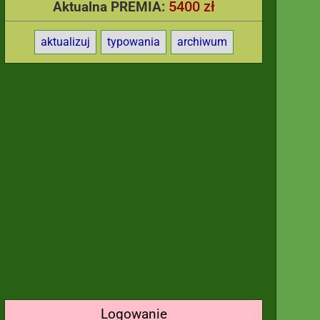
5400 zł
Aktualna PREMIA:
aktualizuj
typowania
archiwum
Logowanie