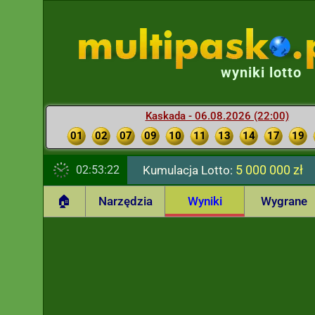
wyniki lotto
Kaskada - 06.08.2026 (22:00)
01
02
07
09
10
11
13
14
17
19
5 000 000 zł
02:53:23
Kumulacja Lotto:
🏠
Narzędzia
Wyniki
Wygrane