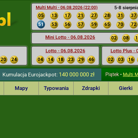
Multi Multi - 06.08.2026 (22:00)
5-8 sierpni
05
13
17
21
27
28
31
37
51
53
56
57
59
65
70
72
Mini Lotto - 06.08.2026
02
08
1
Lotto - 06.08.2026
Lotto Plus -
20
24
04
14
18
23
29
46
02
03
16
140 000 000 zł
Kumulacja
Eurojackpot:
Piątek
•
Multi M
Mapy
Typowania
Zdrapki
Gierki