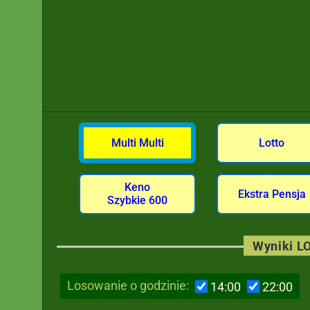
Multi Multi
Lotto
Keno
Ekstra Pensja
Szybkie 600
Wyniki LO
Losowanie o godzinie:
14:00
22:00