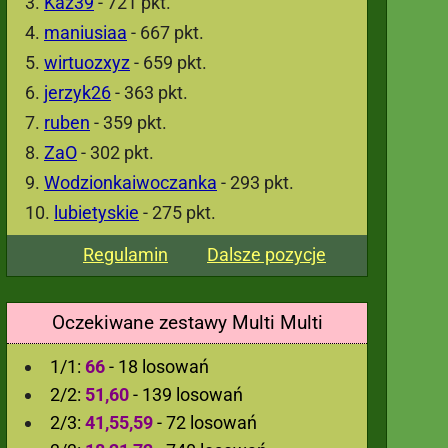
Kaz39
- 721 pkt.
maniusiaa
- 667 pkt.
wirtuozxyz
- 659 pkt.
jerzyk26
- 363 pkt.
ruben
- 359 pkt.
ZaO
- 302 pkt.
Wodzionkaiwoczanka
- 293 pkt.
lubietyskie
- 275 pkt.
Regulamin
Dalsze pozycje
Oczekiwane zestawy Multi Multi
1/1:
66
- 18 losowań
2/2:
51,60
- 139 losowań
2/3:
41,55,59
- 72 losowań