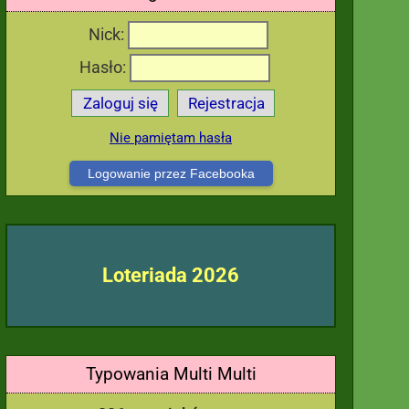
Nick:
Hasło:
Zaloguj się
Rejestracja
Nie pamiętam hasła
Logowanie przez Facebooka
Loteriada 2026
Typowania Multi Multi