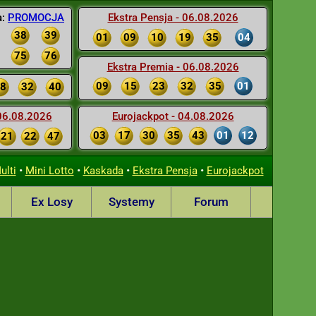
a:
PROMOCJA
Ekstra Pensja - 06.08.2026
38
39
01
09
10
19
35
04
75
76
Ekstra Premia - 06.08.2026
09
15
23
32
35
01
8
32
40
 06.08.2026
Eurojackpot - 04.08.2026
03
17
30
35
43
01
12
21
22
47
•
•
•
•
ulti
Mini Lotto
Kaskada
Ekstra Pensja
Eurojackpot
Ex Losy
Systemy
Forum