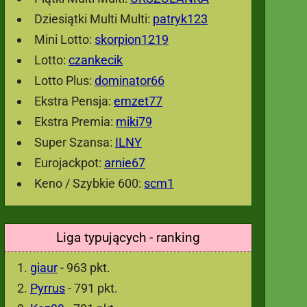
Dziesiątki Multi Multi:
patryk123
Mini Lotto:
skorpion1219
Lotto:
czankecik
Lotto Plus:
dominator66
Ekstra Pensja:
emzet77
Ekstra Premia:
miki79
Super Szansa:
ILNY
Eurojackpot:
arnie67
Keno / Szybkie 600:
scm1
Liga typujących - ranking
giaur
- 963 pkt.
Pyrrus
- 791 pkt.