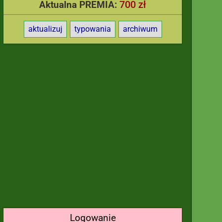
700 zł
Aktualna PREMIA:
aktualizuj
typowania
archiwum
Logowanie