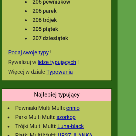
206 pewniaków
206 parek
206 trójek
205 piątek
207 dziesiątek
Podaj swoje typy
!
Rywalizuj w
lidze typujących
!
Więcej w dziale
Typowania
Najlepiej typujący
Pewniaki Multi Multi:
ennio
Parki Multi Multi:
szorkop
Trójki Multi Multi:
Luna-black
Piątki Multi Multi:
URSZULANKA