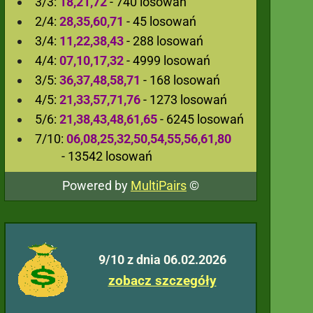
3/3:
18,21,72
- 740 losowań
2/4:
28,35,60,71
- 45 losowań
3/4:
11,22,38,43
- 288 losowań
4/4:
07,10,17,32
- 4999 losowań
3/5:
36,37,48,58,71
- 168 losowań
4/5:
21,33,57,71,76
- 1273 losowań
5/6:
21,38,43,48,61,65
- 6245 losowań
7/10:
06,08,25,32,50,54,55,56,61,80
- 13542 losowań
Powered by
MultiPairs
©
9/10 z dnia 06.02.2026
zobacz szczegóły