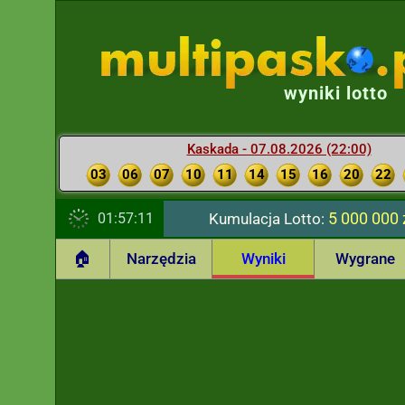
wyniki lotto
Kaskada - 07.08.2026 (22:00)
03
06
07
10
11
14
15
16
20
22
5 000 000 
01:57:12
Kumulacja Lotto:
🏠
Narzędzia
Wyniki
Wygrane