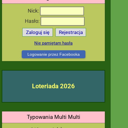
Nick:
Hasło:
Zaloguj się
Rejestracja
Nie pamiętam hasła
Logowanie przez Facebooka
Loteriada 2026
Typowania Multi Multi