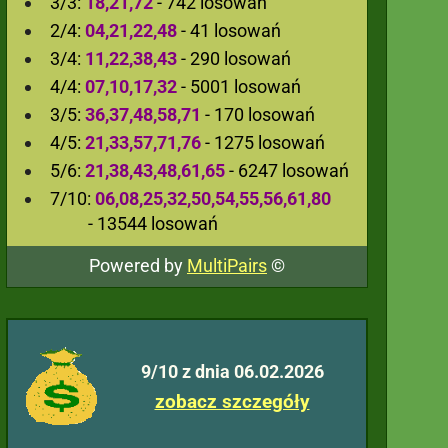
3/3:
18,21,72
- 742 losowań
2/4:
04,21,22,48
- 41 losowań
3/4:
11,22,38,43
- 290 losowań
4/4:
07,10,17,32
- 5001 losowań
3/5:
36,37,48,58,71
- 170 losowań
4/5:
21,33,57,71,76
- 1275 losowań
5/6:
21,38,43,48,61,65
- 6247 losowań
7/10:
06,08,25,32,50,54,55,56,61,80
- 13544 losowań
Powered by
MultiPairs
©
9/10 z dnia 06.02.2026
zobacz szczegóły