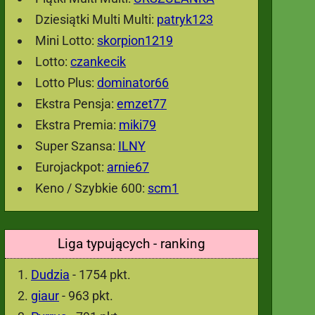
Dziesiątki Multi Multi:
patryk123
Mini Lotto:
skorpion1219
Lotto:
czankecik
Lotto Plus:
dominator66
Ekstra Pensja:
emzet77
Ekstra Premia:
miki79
Super Szansa:
ILNY
Eurojackpot:
arnie67
Keno / Szybkie 600:
scm1
Liga typujących - ranking
Dudzia
- 1754 pkt.
giaur
- 963 pkt.