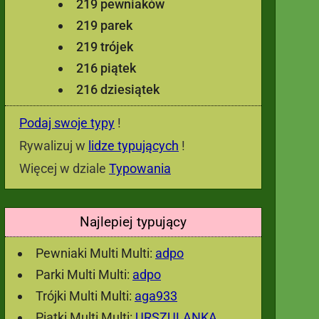
219 pewniaków
219 parek
219 trójek
216 piątek
216 dziesiątek
Podaj swoje typy
!
Rywalizuj w
lidze typujących
!
Więcej w dziale
Typowania
Najlepiej typujący
Pewniaki Multi Multi:
adpo
Parki Multi Multi:
adpo
Trójki Multi Multi:
aga933
Piątki Multi Multi:
URSZULANKA