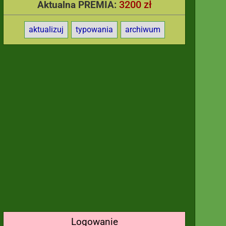
3200 zł
Aktualna PREMIA:
aktualizuj
typowania
archiwum
Logowanie