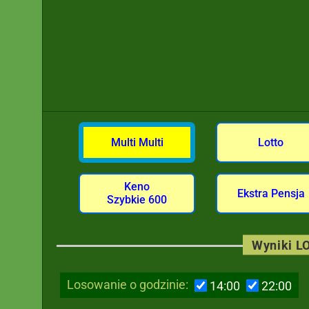
Multi Multi
Lotto
Keno
Ekstra Pensja
Szybkie 600
Wyniki LO
Losowanie o godzinie:
14:00
22:00