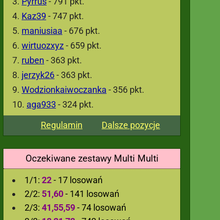
Pyrrus
- 791 pkt.
Kaz39
- 747 pkt.
maniusiaa
- 676 pkt.
wirtuozxyz
- 659 pkt.
ruben
- 363 pkt.
jerzyk26
- 363 pkt.
Wodzionkaiwoczanka
- 356 pkt.
aga933
- 324 pkt.
Regulamin
Dalsze pozycje
Oczekiwane zestawy Multi Multi
1/1:
22
- 17 losowań
2/2:
51,60
- 141 losowań
2/3:
41,55,59
- 74 losowań