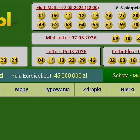
Multi Multi - 07.08.2026 (22:00)
5-8 sierpni
01
06
11
12
19
24
27
28
49
52
53
64
65
67
69
70
Mini Lotto - 07.08.2026
09
18
2
Lotto - 06.08.2026
Lotto Plus -
23
24
04
14
18
23
29
46
02
03
16
zł
45 000 000 zł
Pula
Eurojackpot:
Sobota
•
Mul
Mapy
Typowania
Zdrapki
Gierki