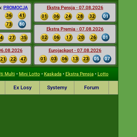
a:
PROMOCJA
Ekstra Pensja - 07.08.2026
36
41
01
06
24
28
32
01
73
80
Ekstra Premia - 07.08.2026
02
06
17
20
26
01
4
27
35
 06.08.2026
Eurojackpot - 07.08.2026
01
03
06
13
23
05
07
21
22
47
•
•
•
•
ti Multi
Mini Lotto
Kaskada
Ekstra Pensja
Lotto
Ex Losy
Systemy
Forum