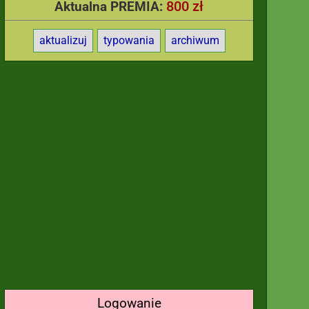
800 zł
Aktualna PREMIA:
aktualizuj
typowania
archiwum
Logowanie