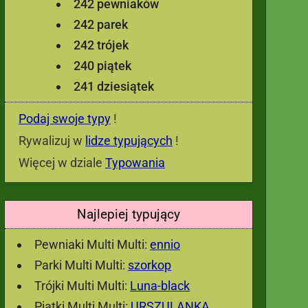
242 pewniaków
242 parek
242 trójek
240 piątek
241 dziesiątek
Podaj swoje typy
!
Rywalizuj w
lidze typujących
!
Więcej w dziale
Typowania
Najlepiej typujący
Pewniaki Multi Multi:
ennio
Parki Multi Multi:
szorkop
Trójki Multi Multi:
Luna-black
Piątki Multi Multi:
URSZULANKA