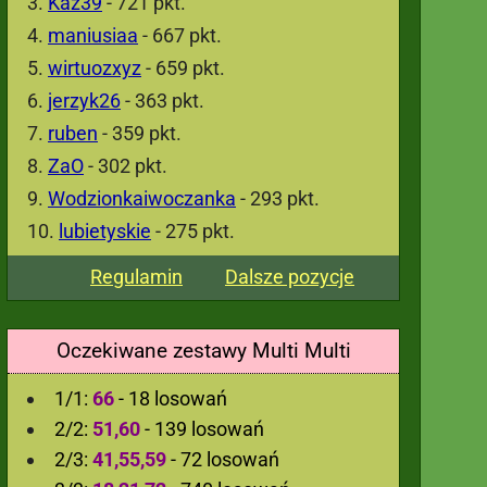
Kaz39
- 721 pkt.
maniusiaa
- 667 pkt.
wirtuozxyz
- 659 pkt.
jerzyk26
- 363 pkt.
ruben
- 359 pkt.
ZaO
- 302 pkt.
Wodzionkaiwoczanka
- 293 pkt.
lubietyskie
- 275 pkt.
Regulamin
Dalsze pozycje
Oczekiwane zestawy Multi Multi
1/1:
66
- 18 losowań
2/2:
51,60
- 139 losowań
2/3:
41,55,59
- 72 losowań