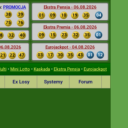
a:
PROMOCJA
Ekstra Pensja - 06.08.2026
38
39
01
09
10
19
35
04
75
76
Ekstra Premia - 06.08.2026
09
15
23
32
35
01
8
32
40
 06.08.2026
Eurojackpot - 04.08.2026
03
17
30
35
43
01
12
21
22
47
•
•
•
•
ulti
Mini Lotto
Kaskada
Ekstra Pensja
Eurojackpot
Ex Losy
Systemy
Forum