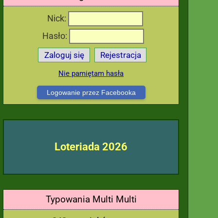
Nick:
Hasło:
Zaloguj się
Rejestracja
Nie pamiętam hasła
Logowanie przez Facebooka
Loteriada 2026
Typowania Multi Multi