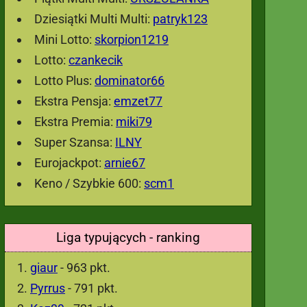
Dziesiątki Multi Multi:
patryk123
Mini Lotto:
skorpion1219
Lotto:
czankecik
Lotto Plus:
dominator66
Ekstra Pensja:
emzet77
Ekstra Premia:
miki79
Super Szansa:
ILNY
Eurojackpot:
arnie67
Keno / Szybkie 600:
scm1
Liga typujących - ranking
giaur
- 963 pkt.
Pyrrus
- 791 pkt.