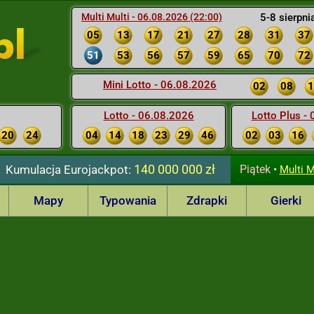
Multi Multi - 06.08.2026 (22:00)
5-8 sierpni
05
13
17
21
27
28
31
37
51
53
56
57
59
65
70
72
Mini Lotto - 06.08.2026
02
08
1
Lotto - 06.08.2026
Lotto Plus -
20
24
04
14
18
23
29
46
02
03
16
140 000 000 zł
Kumulacja
Eurojackpot:
Piątek
•
Multi M
Mapy
Typowania
Zdrapki
Gierki