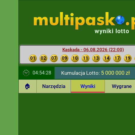
wyniki lotto
Kaskada - 06.08.2026 (22:00)
01
02
07
09
10
11
13
14
17
19
5 000 000 zł
04:54:29
Kumulacja Lotto:
🏠
Narzędzia
Wyniki
Wygrane