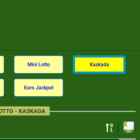
Mini Lotto
Kaskada
Euro Jackpot
LOTTO - KASKADA