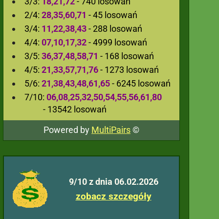
3/3:
18,21,72
- 740 losowań
2/4:
28,35,60,71
- 45 losowań
3/4:
11,22,38,43
- 288 losowań
4/4:
07,10,17,32
- 4999 losowań
3/5:
36,37,48,58,71
- 168 losowań
4/5:
21,33,57,71,76
- 1273 losowań
5/6:
21,38,43,48,61,65
- 6245 losowań
7/10:
06,08,25,32,50,54,55,56,61,80
- 13542 losowań
Powered by
MultiPairs
©
9/10 z dnia 06.02.2026
zobacz szczegóły