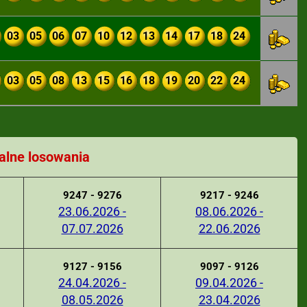
03
05
06
07
10
12
13
14
17
18
24
03
05
08
13
15
16
18
19
20
22
24
alne losowania
9247 - 9276
9217 - 9246
23.06.2026 -
08.06.2026 -
07.07.2026
22.06.2026
9127 - 9156
9097 - 9126
24.04.2026 -
09.04.2026 -
08.05.2026
23.04.2026