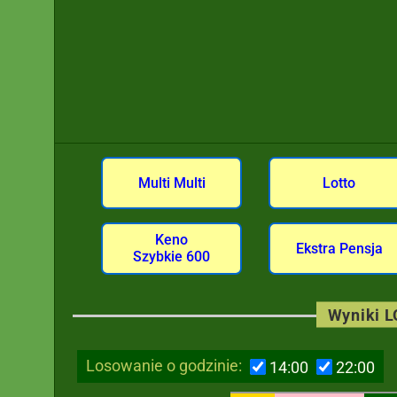
Multi Multi
Lotto
Keno
Ekstra Pensja
Szybkie 600
Wyniki 
Losowanie o godzinie:
14:00
22:00