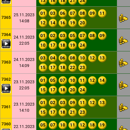
13
16
18
21
24
01
03
06
07
08
09
11
25.11.2023
7365
14:08
12
14
16
19
20
7364
01
02
03
05
07
08
09
24.11.2023
22:05
10
17
18
19
24
03
04
06
08
10
12
13
24.11.2023
7363
14:09
15
17
18
22
23
7362
01
05
07
10
11
12
14
23.11.2023
22:05
15
17
18
20
24
01
02
03
09
11
12
13
23.11.2023
7361
14:10
15
17
18
21
23
7360
05
07
10
11
12
18
19
22.11.2023