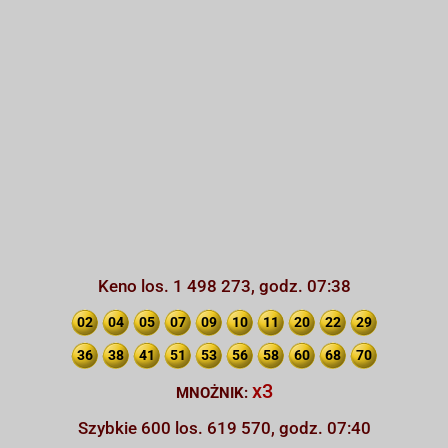
Keno los. 1 498 273, godz. 07:38
02
04
05
07
09
10
11
20
22
29
36
38
41
51
53
56
58
60
68
70
x3
MNOŻNIK:
Szybkie 600 los. 619 570, godz. 07:40