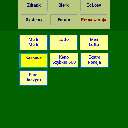
Zdrapki
Gierki
Ex Losy
Systemy
Forum
Pełna wersja
Multi
Lotto
Mini
Multi
Lotto
Keno
Ekstra
Kaskada
Szybkie 600
Pensja
Euro
Jackpot