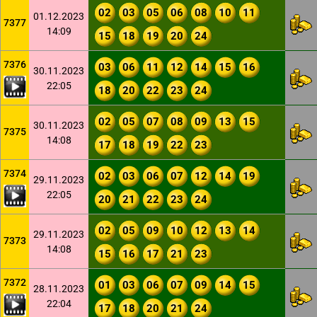
02
03
05
06
08
10
11
01.12.2023
7377
14:09
15
18
19
20
24
7376
03
06
11
12
14
15
16
30.11.2023
22:05
18
20
22
23
24
02
05
07
08
09
13
15
30.11.2023
7375
14:08
17
18
19
22
23
7374
02
03
06
07
12
14
19
29.11.2023
22:05
20
21
22
23
24
02
05
09
10
12
13
14
29.11.2023
7373
14:08
15
16
17
21
23
7372
01
03
06
07
09
14
15
28.11.2023
22:04
17
18
20
21
24