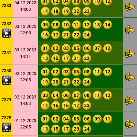
01
02
04
08
09
10
12
04.12.2023
7383
14:08
14
18
19
22
23
7382
05
08
10
11
12
13
14
03.12.2023
22:05
16
17
21
22
24
01
02
03
05
06
07
12
03.12.2023
7381
14:11
13
15
17
21
22
7380
01
02
03
06
08
11
12
02.12.2023
22:05
19
20
21
22
24
03
04
06
07
08
11
12
02.12.2023
7379
14:08
14
15
16
17
23
7378
01
02
04
05
06
09
11
01.12.2023
22:05
13
15
17
23
24