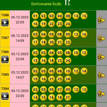
Sortowanie liczb:
7388
01
02
03
04
08
13
15
06.12.2023
22:05
16
19
22
23
24
03
04
05
08
09
12
16
06.12.2023
7387
14:09
17
18
20
21
22
7386
02
03
04
05
08
10
12
05.12.2023
22:04
13
16
18
22
24
02
03
05
08
10
12
14
05.12.2023
7385
14:07
15
16
21
23
24
7384
02
03
05
07
09
12
13
04.12.2023
22:05
14
15
16
18
21