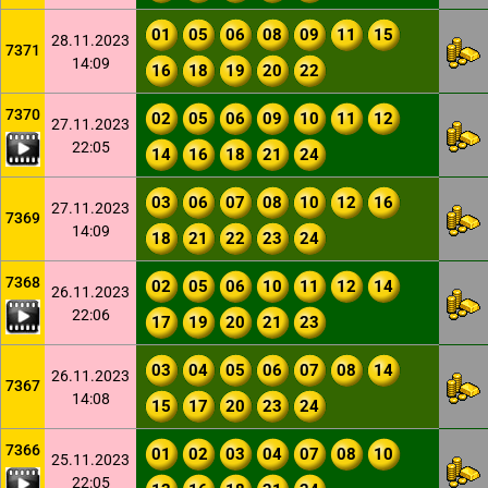
01
05
06
08
09
11
15
28.11.2023
7371
14:09
16
18
19
20
22
7370
02
05
06
09
10
11
12
27.11.2023
22:05
14
16
18
21
24
03
06
07
08
10
12
16
27.11.2023
7369
14:09
18
21
22
23
24
7368
02
05
06
10
11
12
14
26.11.2023
22:06
17
19
20
21
23
03
04
05
06
07
08
14
26.11.2023
7367
14:08
15
17
20
23
24
7366
01
02
03
04
07
08
10
25.11.2023
22:05