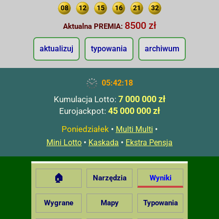
08
12
15
16
21
32
8500 zł
Aktualna PREMIA:
aktualizuj
typowania
archiwum
05:42:19
7 000 000 zł
Kumulacja Lotto:
45 000 000 zł
Eurojackpot:
Poniedziałek
•
•
Multi Multi
•
•
Mini Lotto
Kaskada
Ekstra Pensja
🏠
Narzędzia
Wyniki
Wygrane
Mapy
Typowania