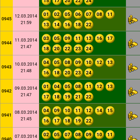
15
17
20
22
24
01
02
05
06
07
08
11
12.03.2014
0945
21:59
13
14
16
18
22
03
05
09
11
13
16
17
11.03.2014
0944
21:47
18
20
22
23
24
04
05
08
09
10
12
13
10.03.2014
0943
21:48
16
18
20
23
24
01
04
05
08
11
12
13
09.03.2014
0942
21:47
17
18
19
21
22
04
09
10
11
12
14
15
08.03.2014
0941
21:45
16
17
18
19
22
02
05
07
08
09
10
11
07.03.2014
0940