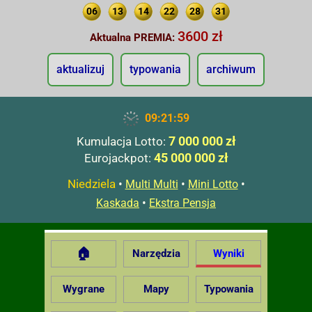
06
13
14
22
28
31
3600 zł
Aktualna PREMIA:
aktualizuj
typowania
archiwum
09:22:00
7 000 000 zł
Kumulacja Lotto:
45 000 000 zł
Eurojackpot:
Niedziela
•
•
•
Multi Multi
Mini Lotto
•
Kaskada
Ekstra Pensja
🏠
Narzędzia
Wyniki
Wygrane
Mapy
Typowania