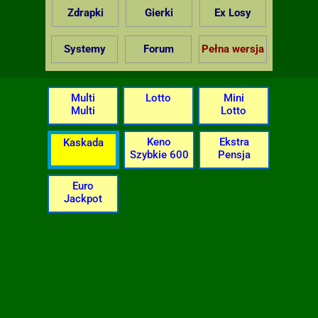
Zdrapki
Gierki
Ex Losy
Systemy
Forum
Pełna wersja
Multi
Lotto
Mini
Multi
Lotto
Keno
Ekstra
Kaskada
Szybkie 600
Pensja
Euro
Jackpot