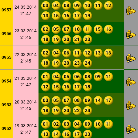
03
04
08
09
10
11
12
24.03.2014
0957
21:47
13
15
16
17
19
02
05
07
10
11
15
16
23.03.2014
0956
21:46
18
19
20
21
23
02
04
06
11
12
13
16
22.03.2014
0955
21:45
18
19
20
23
24
01
04
05
06
08
09
11
21.03.2014
0954
21:47
12
15
16
17
18
03
05
07
08
09
14
17
20.03.2014
0953
21:45
18
19
20
22
24
01
02
03
04
09
10
11
19.03.2014
0952
21:47
13
14
16
17
23