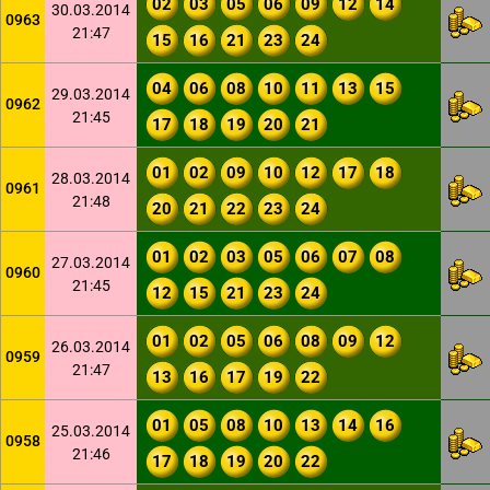
02
03
05
06
09
12
14
30.03.2014
0963
21:47
15
16
21
23
24
04
06
08
10
11
13
15
29.03.2014
0962
21:45
17
18
19
20
21
01
02
09
10
12
17
18
28.03.2014
0961
21:48
20
21
22
23
24
01
02
03
05
06
07
08
27.03.2014
0960
21:45
12
15
21
23
24
01
02
05
06
08
09
12
26.03.2014
0959
21:47
13
16
17
19
22
01
05
08
10
13
14
16
25.03.2014
0958
21:46
17
18
19
20
22