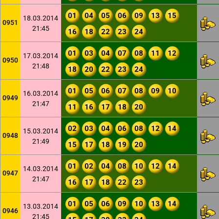
01
04
05
06
09
13
15
18.03.2014
0951
21:45
16
18
22
23
24
01
03
04
07
08
11
12
17.03.2014
0950
21:48
18
20
22
23
24
01
05
06
07
08
09
10
16.03.2014
0949
21:47
11
16
17
18
20
02
03
04
06
08
12
14
15.03.2014
0948
21:49
15
17
18
19
20
01
02
04
08
10
12
14
14.03.2014
0947
21:47
16
17
18
22
23
01
05
06
09
10
13
14
13.03.2014
0946
21:45