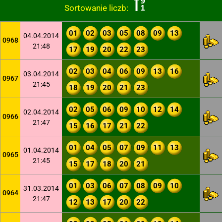
Sortowanie liczb:
01
02
03
05
08
09
13
04.04.2014
0968
21:48
17
19
20
22
23
02
03
04
06
09
13
16
03.04.2014
0967
21:45
18
19
20
21
23
02
05
06
09
10
12
14
02.04.2014
0966
21:47
15
16
17
21
22
01
04
05
07
09
11
13
01.04.2014
0965
21:45
15
17
18
20
21
01
03
06
07
08
09
10
31.03.2014
0964
21:47
12
13
17
20
22