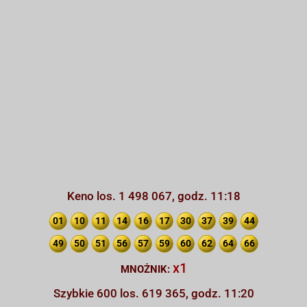
Keno los. 1 498 067, godz. 11:18
01
10
11
14
16
17
30
37
39
44
49
50
51
56
57
59
60
62
64
66
x1
MNOŻNIK:
Szybkie 600 los. 619 365, godz. 11:20