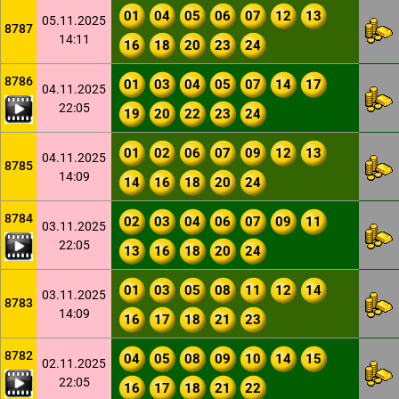
01
04
05
06
07
12
13
05.11.2025
8787
14:11
16
18
20
23
24
8786
01
03
04
05
07
14
17
04.11.2025
22:05
19
20
22
23
24
01
02
06
07
09
12
13
04.11.2025
8785
14:09
14
16
18
20
24
8784
02
03
04
06
07
09
11
03.11.2025
22:05
13
16
18
20
24
01
03
05
08
11
12
14
03.11.2025
8783
14:09
16
17
18
21
23
8782
04
05
08
09
10
14
15
02.11.2025
22:05
16
17
18
21
22