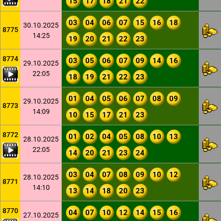
15
17
18
21
22
03
04
06
07
15
16
18
30.10.2025
8775
14:25
19
20
21
22
23
8774
03
05
06
07
09
14
16
29.10.2025
22:05
18
19
21
22
23
01
04
05
06
07
08
09
29.10.2025
8773
14:09
10
15
17
21
23
8772
01
02
04
05
08
10
13
28.10.2025
22:05
14
20
21
23
24
03
04
07
08
09
10
12
28.10.2025
8771
14:10
13
14
18
20
23
8770
04
07
10
12
14
15
16
27.10.2025