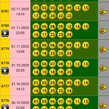
01
02
03
08
09
12
15
02.11.2025
8781
14:10
17
18
20
22
23
8780
01
06
08
09
12
14
15
01.11.2025
22:05
16
17
22
23
24
03
05
06
08
09
11
13
01.11.2025
8779
14:09
14
18
22
23
24
8778
02
03
07
08
11
12
13
31.10.2025
22:05
14
15
18
19
23
01
02
03
04
05
13
14
31.10.2025
8777
14:12
16
19
20
22
24
8776
01
03
06
07
10
11
13
30.10.2025
22:05