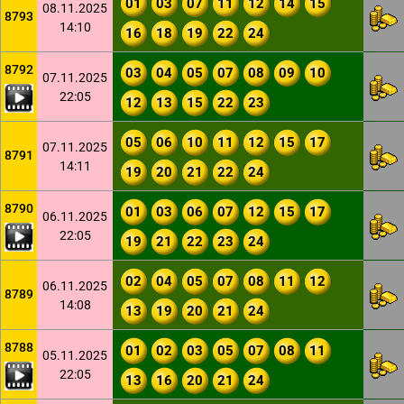
01
03
07
11
12
14
15
08.11.2025
8793
14:10
16
18
19
22
24
8792
03
04
05
07
08
09
10
07.11.2025
22:05
12
13
15
22
23
05
06
10
11
12
15
17
07.11.2025
8791
14:11
19
20
21
22
24
8790
01
03
06
07
12
15
17
06.11.2025
22:05
19
21
22
23
24
02
04
05
07
08
11
12
06.11.2025
8789
14:08
13
19
20
21
24
8788
01
02
03
05
07
08
11
05.11.2025
22:05
13
16
20
21
24