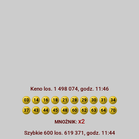
Keno los. 1 498 074, godz. 11:46
03
14
16
18
21
28
29
30
31
34
37
43
44
45
48
60
62
63
64
70
x2
MNOŻNIK:
Szybkie 600 los. 619 371, godz. 11:44