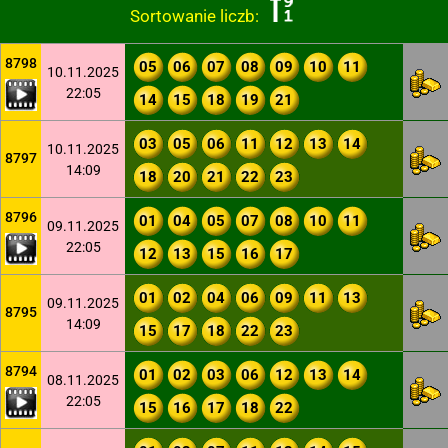
Sortowanie liczb:
8798
05
06
07
08
09
10
11
10.11.2025
22:05
14
15
18
19
21
03
05
06
11
12
13
14
10.11.2025
8797
14:09
18
20
21
22
23
8796
01
04
05
07
08
10
11
09.11.2025
22:05
12
13
15
16
17
01
02
04
06
09
11
13
09.11.2025
8795
14:09
15
17
18
22
23
8794
01
02
03
06
12
13
14
08.11.2025
22:05
15
16
17
18
22