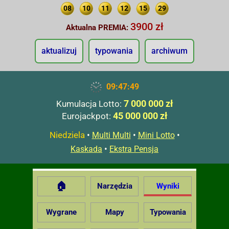
08
10
11
12
15
29
3900 zł
Aktualna PREMIA:
aktualizuj
typowania
archiwum
09:47:50
7 000 000 zł
Kumulacja Lotto:
45 000 000 zł
Eurojackpot:
Niedziela
•
•
•
Multi Multi
Mini Lotto
•
Kaskada
Ekstra Pensja
🏠
Narzędzia
Wyniki
Wygrane
Mapy
Typowania