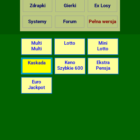
Zdrapki
Gierki
Ex Losy
Systemy
Forum
Pełna wersja
Multi
Lotto
Mini
Multi
Lotto
Keno
Ekstra
Kaskada
Szybkie 600
Pensja
Euro
Jackpot