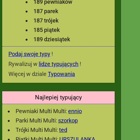
189 pewniaków
187 parek
187 trójek
185 piątek
189 dziesiątek
Podaj swoje typy
!
Rywalizuj w
lidze typujących
!
Więcej w dziale
Typowania
Najlepiej typujący
Pewniaki Multi Multi:
ennio
Parki Multi Multi:
szorkop
Trójki Multi Multi:
ted
Piątki Multi Multi:
URSZULANKA