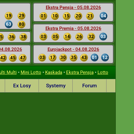
Ekstra Pensja - 05.08.2026
19
29
01
10
15
20
21
04
63
80
Ekstra Premia - 05.08.2026
03
05
14
26
32
03
5
36
38
 04.08.2026
Eurojackpot - 04.08.2026
03
17
30
35
43
01
12
42
45
47
•
•
•
•
lti Multi
Mini Lotto
Kaskada
Ekstra Pensja
Lotto
Ex Losy
Systemy
Forum