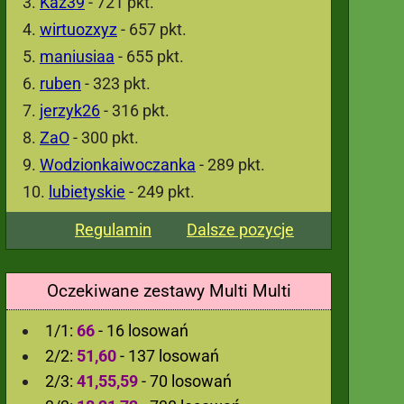
Kaz39
- 721 pkt.
wirtuozxyz
- 657 pkt.
maniusiaa
- 655 pkt.
ruben
- 323 pkt.
jerzyk26
- 316 pkt.
ZaO
- 300 pkt.
Wodzionkaiwoczanka
- 289 pkt.
lubietyskie
- 249 pkt.
Regulamin
Dalsze pozycje
Oczekiwane zestawy Multi Multi
1/1:
66
- 16 losowań
2/2:
51,60
- 137 losowań
2/3:
41,55,59
- 70 losowań