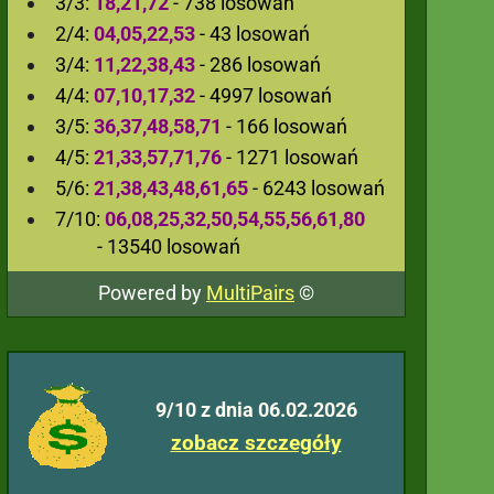
3/3:
18,21,72
- 738 losowań
2/4:
04,05,22,53
- 43 losowań
3/4:
11,22,38,43
- 286 losowań
4/4:
07,10,17,32
- 4997 losowań
3/5:
36,37,48,58,71
- 166 losowań
4/5:
21,33,57,71,76
- 1271 losowań
5/6:
21,38,43,48,61,65
- 6243 losowań
7/10:
06,08,25,32,50,54,55,56,61,80
- 13540 losowań
Powered by
MultiPairs
©
9/10 z dnia 06.02.2026
zobacz szczegóły