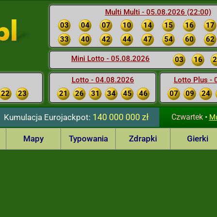
Multi Multi - 05.08.2026 (22:00)
03
04
07
10
14
15
16
17
33
40
42
44
47
54
60
62
Mini Lotto - 05.08.2026
03
16
2
Lotto - 04.08.2026
Lotto Plus -
22
23
21
26
31
34
45
46
07
09
24
140 000 000 zł
Kumulacja
Eurojackpot:
Czwartek
•
Mu
Mapy
Typowania
Zdrapki
Gierki