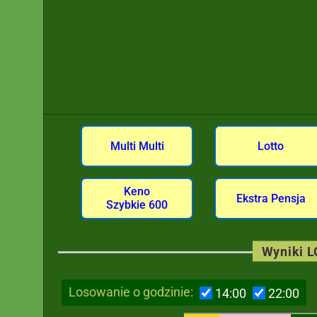
Multi Multi
Lotto
Keno
Ekstra Pensja
Szybkie 600
Wyniki 
Losowanie o godzinie:
14:00
22:00