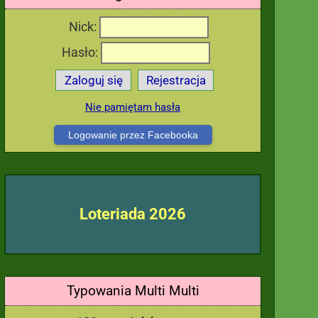
Nick:
Hasło:
Zaloguj się
Rejestracja
Nie pamiętam hasła
Logowanie przez Facebooka
Loteriada 2026
Typowania Multi Multi