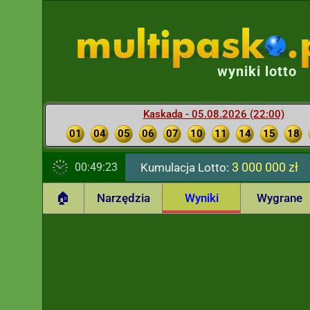
wyniki lotto
Kaskada - 05.08.2026 (22:00)
01
04
05
06
07
10
11
14
15
18
3 000 000 zł
00:49:24
Kumulacja Lotto:
🏠
Narzędzia
Wyniki
Wygrane