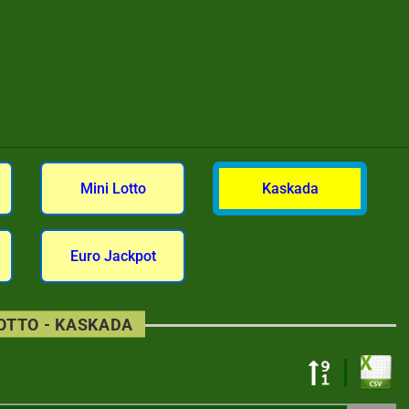
Mini Lotto
Kaskada
Euro Jackpot
LOTTO - KASKADA