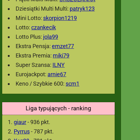
Dziesiątki Multi Multi:
patryk123
Mini Lotto:
skorpion1219
Lotto:
czankecik
Lotto Plus:
jola99
Ekstra Pensja:
emzet77
Ekstra Premia:
miki79
Super Szansa:
ILNY
Eurojackpot:
arnie67
Keno / Szybkie 600:
scm1
Liga typujących - ranking
giaur
- 936 pkt.
Pyrrus
- 787 pkt.