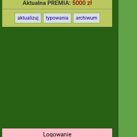
5000 zł
Aktualna PREMIA:
aktualizuj
typowania
archiwum
Logowanie