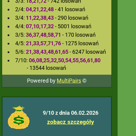
3/3:
18,21,72
- 742 losowań
2/4:
04,21,22,48
- 41 losowań
3/4:
11,22,38,43
- 290 losowań
4/4:
07,10,17,32
- 5001 losowań
3/5:
36,37,48,58,71
- 170 losowań
4/5:
21,33,57,71,76
- 1275 losowań
5/6:
21,38,43,48,61,65
- 6247 losowań
7/10:
06,08,25,32,50,54,55,56,61,80
- 13544 losowań
Powered by
MultiPairs
©
9/10 z dnia 06.02.2026
zobacz szczegóły