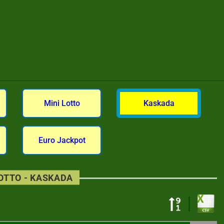
Mini Lotto
Kaskada
Euro Jackpot
LOTTO - KASKADA