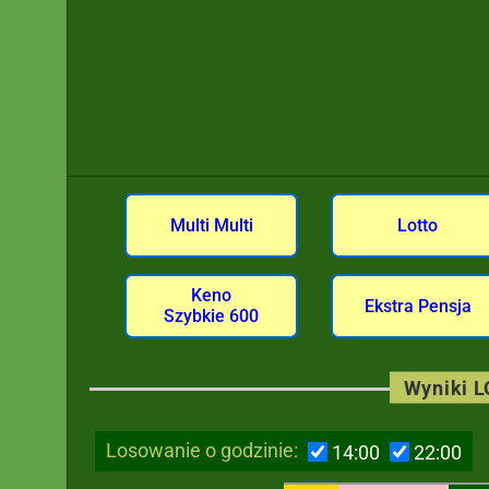
Multi Multi
Lotto
Keno
Ekstra Pensja
Szybkie 600
Wyniki 
Losowanie o godzinie:
14:00
22:00