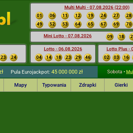
Multi Multi - 07.08.2026 (22:00)
01
06
11
12
19
24
27
28
49
52
53
64
65
67
69
70
Mini Lotto - 07.08.2026
09
18
2
Lotto - 06.08.2026
Lotto Plus -
23
24
04
14
18
23
29
46
02
03
16
zł
45 000 000 zł
Pula
Eurojackpot:
Sobota
•
Mul
Mapy
Typowania
Zdrapki
Gierki