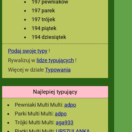
197 pewniaków
197 parek
197 trójek
194 piątek
194 dziesiątek
Podaj swoje typy
!
Rywalizuj w
lidze typujących
!
Więcej w dziale
Typowania
Najlepiej typujący
Pewniaki Multi Multi:
adpo
Parki Multi Multi:
adpo
Trójki Multi Multi:
aga933
Piątki Multi Multi:
URSZULANKA