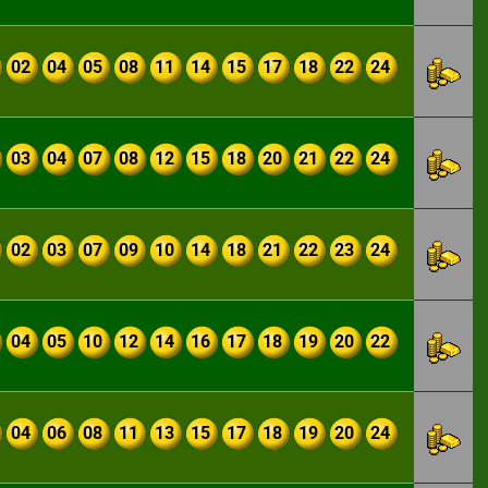
02
04
05
08
11
14
15
17
18
22
24
03
04
07
08
12
15
18
20
21
22
24
02
03
07
09
10
14
18
21
22
23
24
04
05
10
12
14
16
17
18
19
20
22
04
06
08
11
13
15
17
18
19
20
24