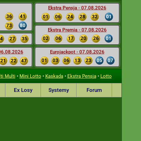
Ekstra Pensja - 07.08.2026
36
41
01
06
24
28
32
01
73
80
Ekstra Premia - 07.08.2026
02
06
17
20
26
01
4
27
35
 06.08.2026
Eurojackpot - 07.08.2026
01
03
06
13
23
05
07
21
22
47
•
•
•
•
ti Multi
Mini Lotto
Kaskada
Ekstra Pensja
Lotto
Ex Losy
Systemy
Forum