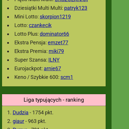
Dziesiątki Multi Multi:
patryk123
Mini Lotto:
skorpion1219
Lotto:
czankecik
Lotto Plus:
dominator66
Ekstra Pensja:
emzet77
Ekstra Premia:
miki79
Super Szansa:
ILNY
Eurojackpot:
arnie67
Keno / Szybkie 600:
scm1
Liga typujących - ranking
Dudzia
- 1754 pkt.
giaur
- 963 pkt.