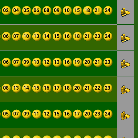
02
04
05
06
08
09
10
15
18
21
24
06
07
10
13
14
15
16
18
21
23
24
06
07
09
10
12
13
16
19
20
21
23
08
13
14
15
16
17
18
20
21
22
23
05
07
09
11
12
15
16
17
20
23
24