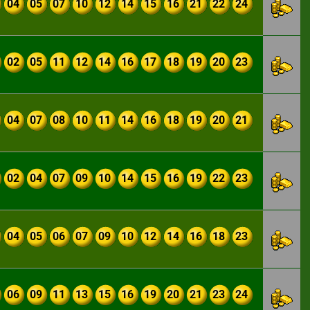
04
05
07
10
12
14
15
16
21
22
24
02
05
11
12
14
16
17
18
19
20
23
04
07
08
10
11
14
16
18
19
20
21
02
04
07
09
10
14
15
16
19
22
23
04
05
06
07
09
10
12
14
16
18
23
06
09
11
13
15
16
19
20
21
23
24