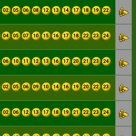
02
05
06
08
12
13
14
17
18
19
22
04
05
07
10
15
16
17
18
22
23
24
06
10
11
12
13
16
17
20
21
23
24
02
05
06
09
10
14
16
19
20
22
23
02
06
12
13
17
18
19
21
22
23
24