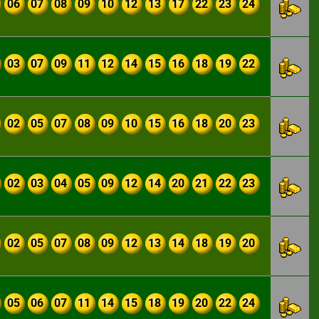
06
07
08
09
10
12
13
17
22
23
24
03
07
09
11
12
14
15
16
18
19
22
02
05
07
08
09
10
15
16
18
20
23
02
03
04
05
09
12
14
20
21
22
23
02
05
07
08
09
12
13
14
18
19
20
05
06
07
11
14
15
18
19
20
22
24