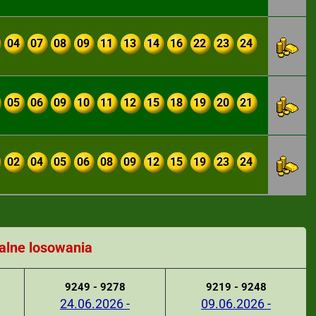
04
07
08
09
11
13
14
16
22
23
24
05
06
09
10
11
12
15
18
19
20
21
02
04
05
06
08
09
12
15
19
23
24
alne losowania
9249 - 9278
9219 - 9248
24.06.2026 -
09.06.2026 -