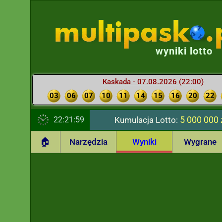
wyniki lotto
Kaskada - 07.08.2026 (22:00)
03
06
07
10
11
14
15
16
20
22
5 000 000 
22:22:00
Kumulacja Lotto:
🏠
Narzędzia
Wyniki
Wygrane