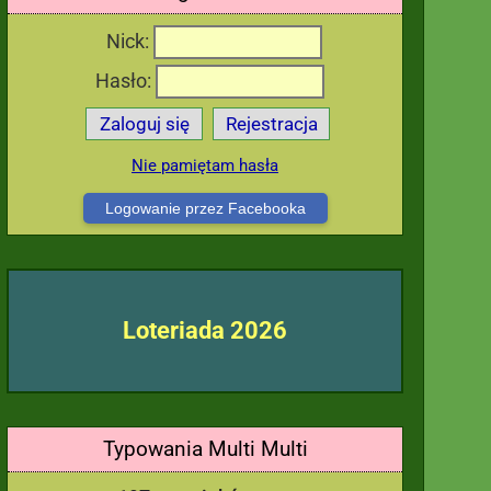
Nick:
Hasło:
Zaloguj się
Rejestracja
Nie pamiętam hasła
Logowanie przez Facebooka
Loteriada 2026
Typowania Multi Multi