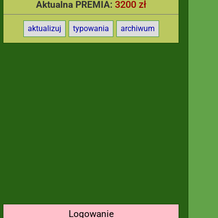
3200 zł
Aktualna PREMIA:
aktualizuj
typowania
archiwum
Logowanie