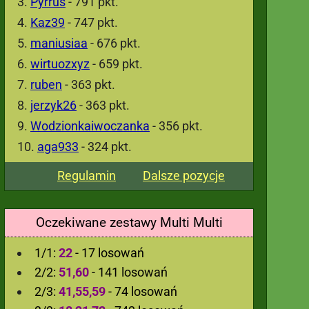
Pyrrus
- 791 pkt.
Kaz39
- 747 pkt.
maniusiaa
- 676 pkt.
wirtuozxyz
- 659 pkt.
ruben
- 363 pkt.
jerzyk26
- 363 pkt.
Wodzionkaiwoczanka
- 356 pkt.
aga933
- 324 pkt.
Regulamin
Dalsze pozycje
Oczekiwane zestawy Multi Multi
1/1:
22
- 17 losowań
2/2:
51,60
- 141 losowań
2/3:
41,55,59
- 74 losowań