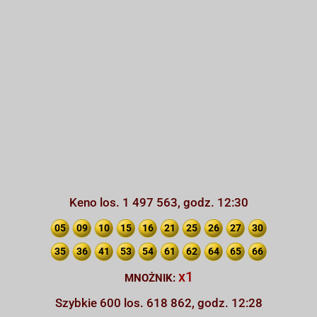
Keno los. 1 497 563, godz. 12:30
05
09
10
15
16
21
25
26
27
30
35
36
41
53
54
61
62
64
65
66
x1
MNOŻNIK:
Szybkie 600 los. 618 862, godz. 12:28