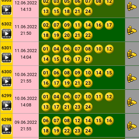
6303
02
03
05
06
07
08
12
12.06.2022
14:13
13
15
18
21
24
6302
02
07
09
11
14
16
17
11.06.2022
21:50
18
19
20
21
22
6301
01
04
06
07
08
10
12
11.06.2022
14:04
14
15
16
17
21
6300
01
06
08
09
10
14
15
10.06.2022
21:55
16
17
19
21
23
6299
01
04
06
07
10
11
12
10.06.2022
14:08
13
17
21
23
24
6298
06
07
08
12
14
15
16
09.06.2022
21:55
18
19
22
23
24