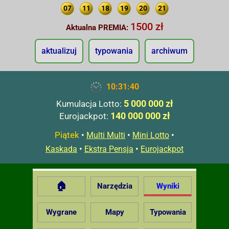
07
11
18
19
20
21
1500 zł
Aktualna PREMIA:
aktualizuj
typowania
archiwum
10:31:41
5 000 000 zł
Kumulacja Lotto:
140 000 000 zł
Eurojackpot:
Piątek
•
•
•
Multi Multi
Mini Lotto
•
•
Kaskada
Ekstra Pensja
Eurojackpot
🏠
Narzędzia
Wyniki
Wygrane
Mapy
Typowania