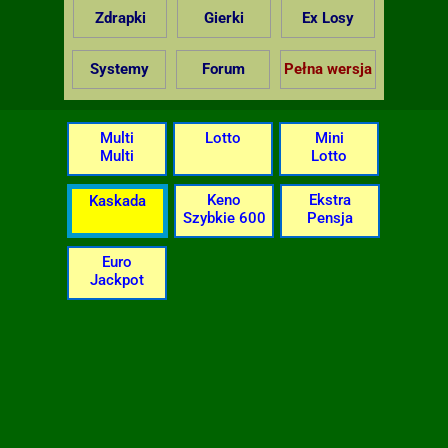
Zdrapki
Gierki
Ex Losy
Systemy
Forum
Pełna wersja
Multi
Lotto
Mini
Multi
Lotto
Keno
Ekstra
Kaskada
Szybkie 600
Pensja
Euro
Jackpot