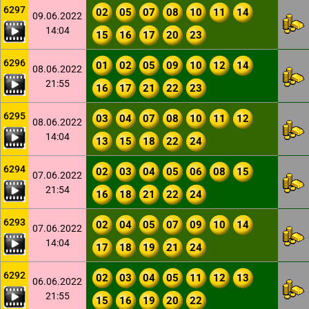
6297
02
05
07
08
10
11
14
09.06.2022
14:04
15
16
17
20
23
6296
01
02
05
09
10
12
14
08.06.2022
21:55
16
17
21
22
23
6295
03
04
07
08
10
11
12
08.06.2022
14:04
13
15
18
22
24
6294
02
03
04
05
06
08
15
07.06.2022
21:54
16
18
21
22
24
6293
02
04
05
07
09
10
14
07.06.2022
14:04
17
18
19
21
24
6292
02
03
04
05
11
12
13
06.06.2022
21:55
15
16
19
20
22