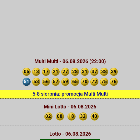
Multi Multi - 06.08.2026 (22:00)
05
13
17
21
27
28
31
37
38
39
51
53
56
57
59
65
70
72
75
76
5-8 sierpnia: promocja Multi Multi
Mini Lotto - 06.08.2026
02
08
18
32
40
Lotto - 06.08.2026