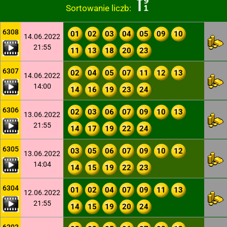
Sortowanie liczb:
6308
01
02
03
04
05
09
10
14.06.2022
21:55
11
13
18
20
23
6307
02
04
05
07
11
12
13
14.06.2022
14:00
14
16
19
23
24
6306
02
03
06
07
09
10
13
13.06.2022
21:55
14
17
19
22
24
6305
03
05
06
07
09
10
12
13.06.2022
14:04
14
15
19
22
23
6304
01
02
04
07
09
11
13
12.06.2022
21:55
14
15
19
20
24