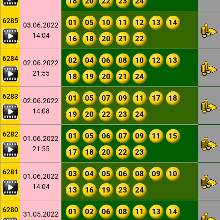
18
20
22
23
24
6285
01
05
10
11
12
13
14
03.06.2022
14:04
16
18
20
21
22
6284
02
04
06
08
10
12
13
02.06.2022
21:55
18
19
20
21
24
6283
01
05
07
09
11
17
18
02.06.2022
14:08
19
20
22
23
24
6282
01
05
06
07
09
11
15
01.06.2022
21:55
17
18
20
22
23
6281
03
04
05
06
08
09
10
01.06.2022
14:04
13
16
19
23
24
6280
01
02
06
08
11
13
14
31.05.2022