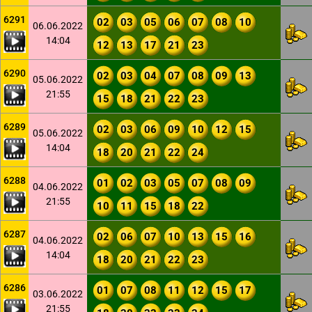
6291
02
03
05
06
07
08
10
06.06.2022
14:04
12
13
17
21
23
6290
02
03
04
07
08
09
13
05.06.2022
21:55
15
18
21
22
23
6289
02
03
06
09
10
12
15
05.06.2022
14:04
18
20
21
22
24
6288
01
02
03
05
07
08
09
04.06.2022
21:55
10
11
15
18
22
6287
02
06
07
10
13
15
16
04.06.2022
14:04
18
20
21
22
23
6286
01
07
08
11
12
15
17
03.06.2022
21:55