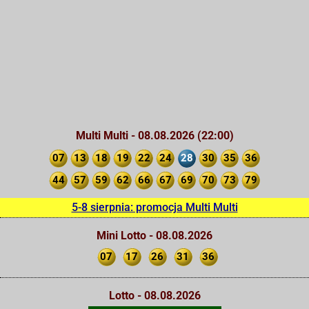
Multi Multi - 08.08.2026 (22:00)
07
13
18
19
22
24
28
30
35
36
44
57
59
62
66
67
69
70
73
79
5-8 sierpnia: promocja Multi Multi
Mini Lotto - 08.08.2026
07
17
26
31
36
Lotto - 08.08.2026