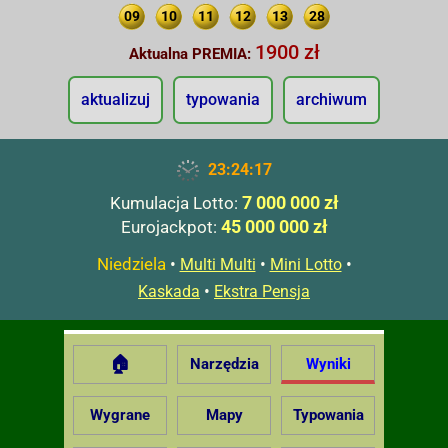
09
10
11
12
13
28
1900 zł
Aktualna PREMIA:
aktualizuj
typowania
archiwum
23:24:18
7 000 000 zł
Kumulacja Lotto:
45 000 000 zł
Eurojackpot:
Niedziela
•
•
•
Multi Multi
Mini Lotto
•
Kaskada
Ekstra Pensja
🏠
Narzędzia
Wyniki
Wygrane
Mapy
Typowania