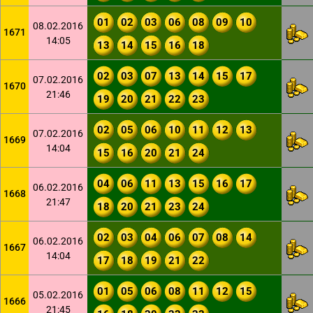
01
02
03
06
08
09
10
08.02.2016
1671
14:05
13
14
15
16
18
02
03
07
13
14
15
17
07.02.2016
1670
21:46
19
20
21
22
23
02
05
06
10
11
12
13
07.02.2016
1669
14:04
15
16
20
21
24
04
06
11
13
15
16
17
06.02.2016
1668
21:47
18
20
21
23
24
02
03
04
06
07
08
14
06.02.2016
1667
14:04
17
18
19
21
22
01
05
06
08
11
12
15
05.02.2016
1666
21:45