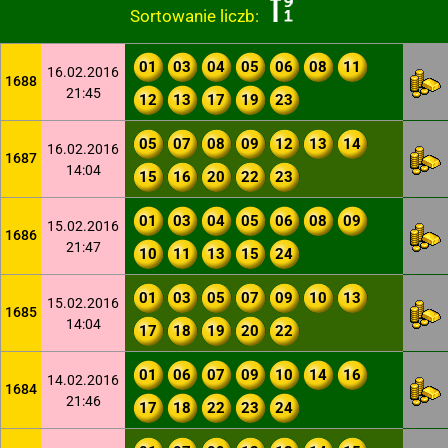
Sortowanie liczb:
01
03
04
05
06
08
11
16.02.2016
1688
21:45
12
13
17
19
23
05
07
08
09
12
13
14
16.02.2016
1687
14:04
15
16
20
22
23
01
03
04
05
06
08
09
15.02.2016
1686
21:47
10
11
13
15
24
01
03
05
07
09
10
13
15.02.2016
1685
14:04
17
18
19
20
22
01
06
07
09
10
14
16
14.02.2016
1684
21:46
17
18
22
23
24