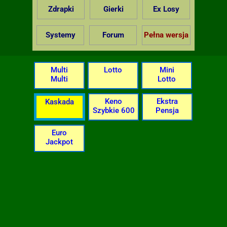
Zdrapki
Gierki
Ex Losy
Systemy
Forum
Pełna wersja
Multi
Lotto
Mini
Multi
Lotto
Keno
Ekstra
Kaskada
Szybkie 600
Pensja
Euro
Jackpot