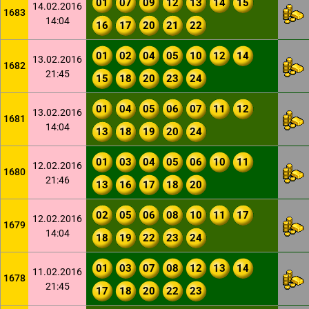
01
07
09
12
13
14
15
14.02.2016
1683
14:04
16
17
20
21
22
01
02
04
05
10
12
14
13.02.2016
1682
21:45
15
18
20
23
24
01
04
05
06
07
11
12
13.02.2016
1681
14:04
13
18
19
20
24
01
03
04
05
06
10
11
12.02.2016
1680
21:46
13
16
17
18
20
02
05
06
08
10
11
17
12.02.2016
1679
14:04
18
19
22
23
24
01
03
07
08
12
13
14
11.02.2016
1678
21:45
17
18
20
22
23