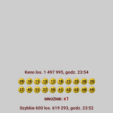
Keno los. 1 497 995, godz. 23:54
09
10
11
13
17
18
21
25
28
35
37
40
51
57
59
61
62
63
68
69
x1
MNOŻNIK:
Szybkie 600 los. 619 293, godz. 23:52