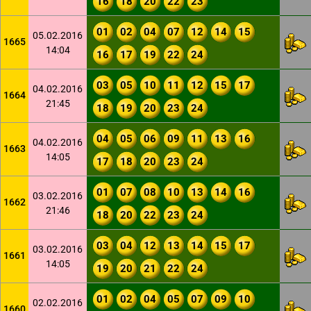
16
18
20
22
23
01
02
04
07
12
14
15
05.02.2016
1665
14:04
16
17
19
22
24
03
05
10
11
12
15
17
04.02.2016
1664
21:45
18
19
20
23
24
04
05
06
09
11
13
16
04.02.2016
1663
14:05
17
18
20
23
24
01
07
08
10
13
14
16
03.02.2016
1662
21:46
18
20
22
23
24
03
04
12
13
14
15
17
03.02.2016
1661
14:05
19
20
21
22
24
01
02
04
05
07
09
10
02.02.2016
1660