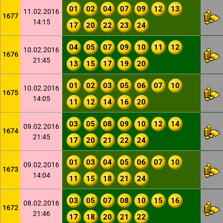
01
02
04
07
09
12
13
11.02.2016
1677
14:15
17
20
22
23
24
04
05
07
09
10
11
12
10.02.2016
1676
21:45
13
15
17
19
20
01
02
03
05
06
07
10
10.02.2016
1675
14:05
11
12
14
16
20
03
05
08
09
10
12
14
09.02.2016
1674
21:45
17
20
21
22
24
01
03
04
05
06
07
10
09.02.2016
1673
14:04
11
15
18
21
24
03
05
07
08
10
15
16
08.02.2016
1672
21:46
17
18
20
21
22